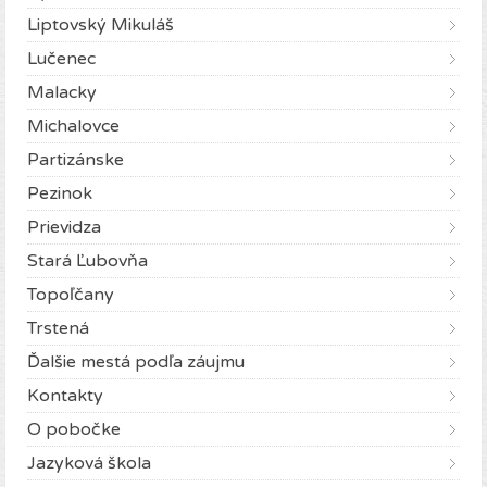
Liptovský Mikuláš
Lučenec
Malacky
Michalovce
Partizánske
Pezinok
Prievidza
Stará Ľubovňa
Topoľčany
Trstená
Ďalšie mestá podľa záujmu
Kontakty
O pobočke
Jazyková škola