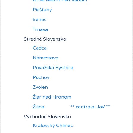
Nové Mesto nad Váhom
Piešťany
Senec
Trnava
Stredné Slovensko
Čadca
Námestovo
Považská Bystrica
Púchov
Zvolen
Žiar nad Hronom
Žilina ** centrála IJaV **
Východné Slovensko
Kráľovský Chlmec