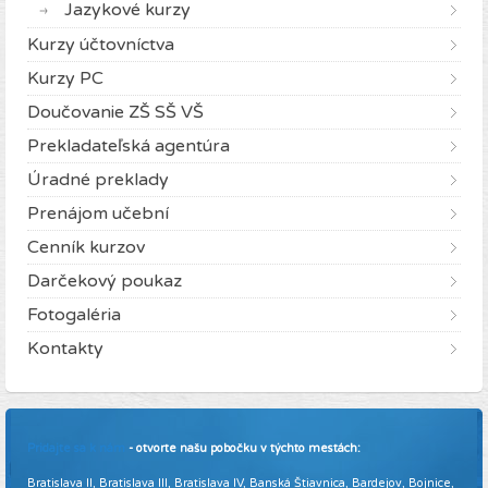
Jazykové kurzy
Kurzy účtovníctva
Kurzy PC
Doučovanie ZŠ SŠ VŠ
Prekladateľská agentúra
Úradné preklady
Prenájom učební
Cenník kurzov
Darčekový poukaz
Fotogaléria
Kontakty
Pridajte sa k nám
- otvorte našu pobočku v týchto mestách:
Bratislava II, Bratislava III, Bratislava IV, Banská Štiavnica, Bardejov, Bojnice,