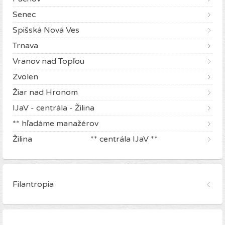
Senec
Spišská Nová Ves
Trnava
Vranov nad Topľou
Zvolen
Žiar nad Hronom
IJaV - centrála - Žilina
** hľadáme manažérov
Žilina ** centrála IJaV **
Filantropia