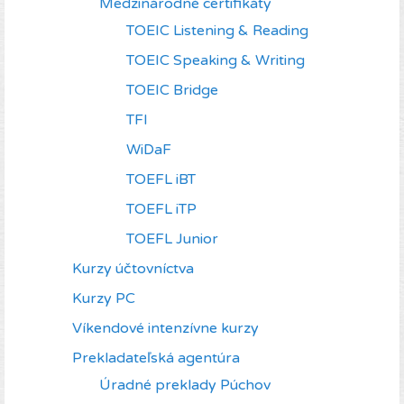
Medzinárodné certifikáty
TOEIC Listening & Reading
TOEIC Speaking & Writing
TOEIC Bridge
TFI
WiDaF
TOEFL iBT
TOEFL iTP
TOEFL Junior
Kurzy účtovníctva
Kurzy PC
Víkendové intenzívne kurzy
Prekladateľská agentúra
Úradné preklady Púchov