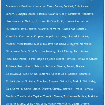
Brezová pod Bradlom, Čierna nad Tisou, Detva, Dobšiná, Dubnica nad
Váhom, Dunajská Streda, Fiľakovo, Galanta, Gbely, Giraltovce, Handlová,
Hanušovce nad Topľou, Hlohovec, Hnúšťa, Holíč, Hriňová, Humenné,
Hurbanovo, Ilava, Jelšava, Kolárovo, Komárno, Krásno nad Kysucou,
Kremnica, Krompachy, Krupina, Leopoldov, Lipany, Liptovský Hrádok,
Medzev, Medzilaborce, Modra, Moldava nad Bodvou, Myjava, Nemšová,
Nitra, Nová Baňa, Nová Dubnica, Nováky, Nové Zámky, Partizánske,
Podolínec, Poltár, Poprad, Rajec, Rajecké Teplice, Revúca, Rimavská Sobota,
Rožňava, Ružomberok, Sabinov, Sečovce, Senica, Sereď, Skalica,
Sládkovičovo, Sliač, Snina, Sobrance, Spišská Belá, Spišské Podhradie,
Spišské Vlachy, Strážske, Stropkov, Stupava, Svätý Jur, Svidník, Svit, Šahy,
Šaľa, Šamorín, Šaštín-Stráže, Štúrovo, Šurany, Tisovec, Tlmače, Tornaľa,
Trebišov, Trenčianske Teplice, Trenčín, Trnava, Turčianske Teplice, Tvrdošín,
Veľké Kapušany, Veľký Krtíš, Veľký Meder, Veľký Šariš, Vráble, Vrbové,