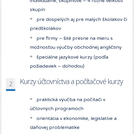
individuálne, skupinové – 4 rôzne veľkosti
skupín
pre dospelých aj pre malých školákov či
predškolákov
pre firmy – šité presne na mieru s
možnosťou výučby obchodnej angličtiny
špeciálne jazykové kurzy (podľa
požiadaviek – dohodou)
Kurzy účtovníctva a počítačové kurzy
2
praktická výučba na počítači v
účtovných programoch
orientácia v ekonomike, legislatíve a
daňovej problematike