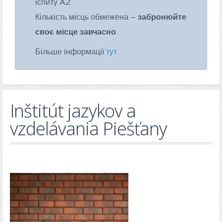
іспиту A2.
Кількість місць обмежена –
забронюйте
своє місце завчасно
.
Більше інформації
тут
Inštitút jazykov a
vzdelávania Piešťany