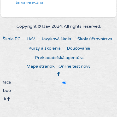
Žiar nad Hronom
,
Žilina
Copyright © IJaV 2024. All rights reserved.
Škola PC
IJaV
Jazyková škola
Škola účtovníctva
Kurzy a školenia
Doučovanie
Prekladateľská agentúra
Mapa stránok
Online test nový
face
boo
k