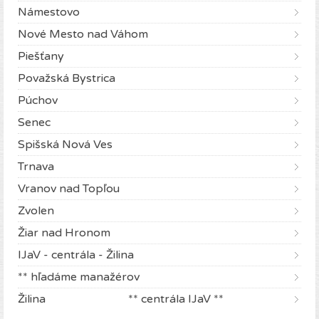
Námestovo
Nové Mesto nad Váhom
Piešťany
Považská Bystrica
Púchov
Senec
Spišská Nová Ves
Trnava
Vranov nad Topľou
Zvolen
Žiar nad Hronom
IJaV - centrála - Žilina
** hľadáme manažérov
Žilina ** centrála IJaV **