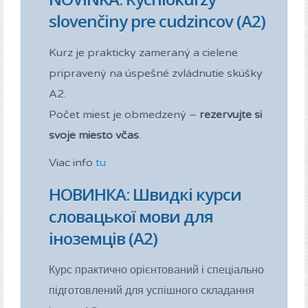
slovenčiny pre cudzincov (A2)
Kurz je prakticky zameraný a cielene
pripravený na úspešné zvládnutie skúšky
A2.
Počet miest je obmedzený –
rezervujte si
svoje miesto včas
.
Viac info
tu
НОВИНКА: Швидкі курси
словацької мови для
іноземців (A2)
Курс практично орієнтований і спеціально
підготовлений для успішного складання