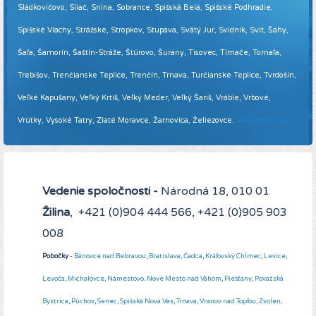
Sládkovičovo, Sliač, Snina, Sobrance, Spišská Belá, Spišské Podhradie,
Spišské Vlachy, Strážske, Stropkov, Stupava, Svätý Jur, Svidník, Svit, Šahy,
Šaľa, Šamorín, Šaštín-Stráže, Štúrovo, Šurany, Tisovec, Tlmače, Tornaľa,
Trebišov, Trenčianske Teplice, Trenčín, Trnava, Turčianske Teplice, Tvrdošín,
Veľké Kapušany, Veľký Krtíš, Veľký Meder, Veľký Šariš, Vráble, Vrbové,
Vrútky, Vysoké Tatry, Zlaté Moravce, Žarnovica, Želiezovce.
Viac informácií ...
Vedenie spoločnosti -
Národná 18, 010 01
Žilina
, +421 (0)904 444 566, +421 (0)905 903
008
Pobočky
-
Bánovce nad Bebravou
,
Bratislava,
Čadca
,
Kráľovský Chlmec
,
Levice
,
Levoča
,
Michalovce
,
Námestovo
.
Nové Mesto nad Váhom
,
Piešťany
,
Považská
Bystrica
,
Púchov
,
Senec
,
Spišská Nová Ves
,
Trnava,
Vranov nad Topľou
,
Zvolen
,