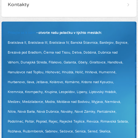
Kontakty
Pridajte sa k nám
- otvorte našu pobočku v týchto mestách:
Bratislava II, Bratislava III, Bratislava IV, Banská Štiavnica, Bardejov, Bojnice,
Brezová pod Bradlom, Čierna nad Tisou, Detva, Dobšiná, Dubnica nad
Váhom, Dunajská Streda, Fiľakovo, Galanta, Gbely, Giraltovce, Handlová,
Hanušovce nad Topľou, Hlohovec, Hnúšťa, Holíč, Hriňová, Humenné,
Hurbanovo, Ilava, Jelšava, Kolárovo, Komárno, Krásno nad Kysucou,
Kremnica, Krompachy, Krupina, Leopoldov, Lipany, Liptovský Hrádok,
Medzev, Medzilaborce, Modra, Moldava nad Bodvou, Myjava, Nemšová,
Nitra, Nová Baňa, Nová Dubnica, Nováky, Nové Zámky, Partizánske,
Podolínec, Poltár, Poprad, Rajec, Rajecké Teplice, Revúca, Rimavská Sobota,
Rožňava, Ružomberok, Sabinov, Sečovce, Senica, Sereď, Skalica,