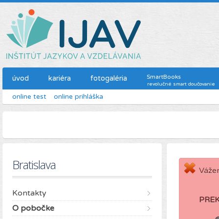
SmartBooks
úvod
kariéra
fotogaléria
revolučné smart doučovanie
online test
online prihláška
Bratislava
Vážen
Kontakty
PRE
O pobočke