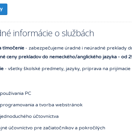
ty
dné informácie o službách
a tlmočenie
- zabezpečujeme úradné i neúradné preklady do
é ceny prekladov do nemeckého/anglického jazyka - od 2
ie
- všetky školské predmety, jazyky, príprava na prijímacie 
 používania PC
 programovania a tvorba webstránok
 jednoduchého účtovníctva
jné účovníctvo pre začiatočníkov a pokročilých