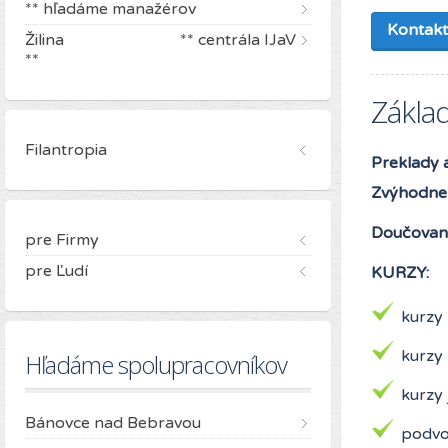
** hľadáme manažérov
Kontak
Žilina ** centrála IJaV
**
Zákla
Filantropia
Preklady 
Zvýhodnen
Doučovan
pre Firmy
pre Ľudí
KURZY:
kurzy
kurzy
Hľadáme spolupracovníkov
kurzy
Bánovce nad Bebravou
podvo