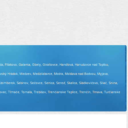
eda, Fiľakovo, Galanta, Gbely, Giraltovce, Handlová, Hanušovce nad Topľou,
tovský Hrádok, Medzev, Medzilaborce, Modra, Moldava nad Bodvou, Myjava,
omberok, Sabinov, Sečovce, Senica, Sereď, Skalica, Sládkovičovo, Sliač, Snina,
sovec, Tlmače, Tornaľa, Trebišov, Trenčianske Teplice, Trenčín, Trnava, Turčianske