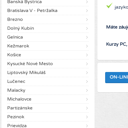
Banská Bystrica
jazyko
Bratislava V - Petržalka
Brezno
Máte záuj
Dolný Kubín
Gelnica
Kurzy PC, 
Kežmarok
Košice
Kysucké Nové Mesto
Liptovský Mikuláš
ON-LIN
Lučenec
Malacky
Michalovce
Partizánske
Pezinok
Prievidza