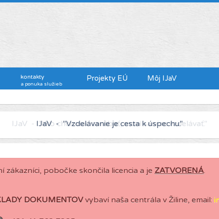
kontakty
Projekty EÚ
Môj IJaV
a ponuka služieb
IJaV - "Kto chce viac zarábať, musí sa viac vzdelávať."
í zákazníci, pobočke skončila licencia a je
ZATVORENÁ
.
KLADY DOKUMENTOV
vybaví naša centrála v Žiline, email:
i