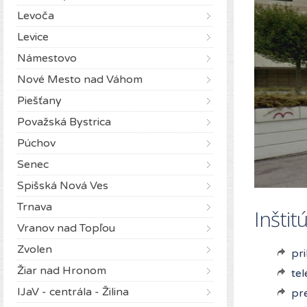
Levoča
Levice
Námestovo
Nové Mesto nad Váhom
Piešťany
Považská Bystrica
Púchov
Senec
Spišská Nová Ves
Trnava
Inštit
Vranov nad Topľou
Zvolen
pr
Žiar nad Hronom
te
IJaV - centrála - Žilina
pr