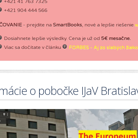
+421 41 763 7325
+421 904 444 566
ČOVANIE
- prejdite na
SmartBooks
, nové a lepšie riešenie
w
Dosiahnete lepšie výsledky. Cena je už od
5€ mesačne.
Viac sa dočítate v článku
FORBES - Aj zo slabých žiakov
mácie o pobočke IJaV Bratisla