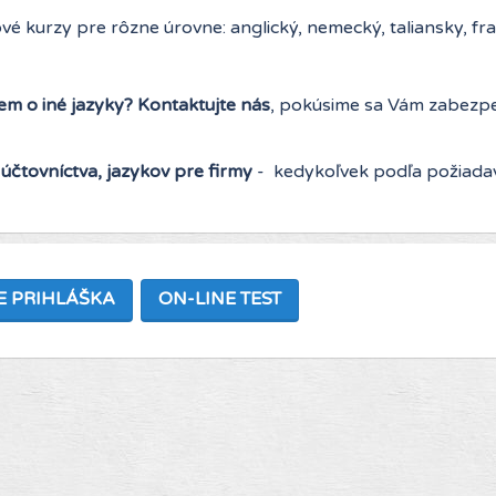
vé kurzy pre rôzne úrovne: anglický, nemecký, taliansky, fr
em o iné jazyky? Kontaktujte nás
, pokúsime sa Vám zabezpe
účtovníctva, jazykov pre firmy
- kedykoľvek podľa požiadav
E PRIHLÁŠKA
ON-LINE TEST