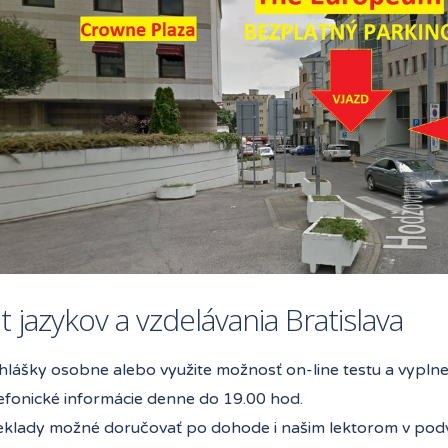
út jazykov a vzdelávania Bratislava
ihlášky osobne alebo využite možnosť on-line testu a vyplne
lefonické informácie denne do 19.00 hod.
eklady možné doručovať po dohode i našim lektorom v po