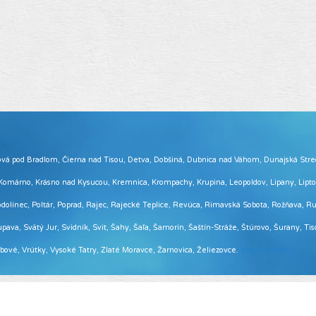
 Brezová pod Bradlom, Čierna nad Tisou, Detva, Dobšiná, Dubnica nad Váhom, Dunajská Str
, Komárno, Krásno nad Kysucou, Kremnica, Krompachy, Krupina, Leopoldov, Lipany, Lip
ínec, Poltár, Poprad, Rajec, Rajecké Teplice, Revúca, Rimavská Sobota, Rožňava, Ruž
pava, Svätý Jur, Svidník, Svit, Šahy, Šaľa, Šamorín, Šaštín-Stráže, Štúrovo, Šurany, Ti
Vrbové, Vrútky, Vysoké Tatry, Zlaté Moravce, Žarnovica, Želiezovce.
Viac informácií ...