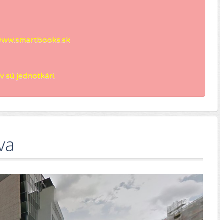
ww.smartbooks.sk
 sú jednotkári.
va