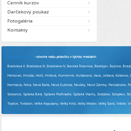
Cenník kurzov
Darčekový poukaz
Fotogaléria
Kontakty
Pridajte sa k nám
- otvorte našu pobočku v týchto mestách:
Bratislava II, Bratislava III, Bratislava IV, Banská Štiavnica, Bardejov, Bojnice,
Hlohovec, Hnúšťa, Holíč, Hriňová, Humenné, Hurbanovo, Ilava, Jelšava, Kolárovo
Nemšová, Nitra, Nová Baňa, Nová Dubnica, Nováky, Nové Zámky, Partizánske, Podol
Sobrance, Spišská Belá, Spišské Podhradie, Spišské Vlachy, Strážske, Stropkov, Stu
Teplice, Tvrdošín, Veľké Kapušany, Veľký Krtíš, Veľký Meder, Veľký Šariš, Vráble, 