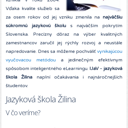
vznikla v roku 2004.
Vďaka kvalite služieb sa
za osem rokov od jej vzniku zmenila na
najväčšiu
súkromnú jazykovú školu
s najväčším pokrytím
Slovenska. Precízny dôraz na výber kvalitných
zamestnancov zaručil jej rýchly rozvoj a neustále
napredovanie. Dnes sa môžeme pochváliť
vynikajúcou
vyučovacou metódou
a jedinečným efektívnym
spôsobom inteligentného eLearningu.
IJaV - jazyková
škola Žilina
naplní očakávania i najnáročnejších
študentov.
Jazyková škola Žilina
V čo veríme?