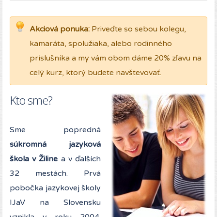
Akciová ponuka:
Priveďte so sebou kolegu,
kamaráta, spolužiaka, alebo rodinného
príslušníka a my vám obom dáme 20% zľavu na
celý kurz, ktorý budete navštevovať.
Kto sme?
Sme popredná
súkromná jazyková
škola v Žiline
a v ďalších
32 mestách. Prvá
pobočka jazykovej školy
IJaV na Slovensku