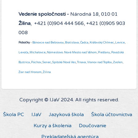
Vedenie spoločnosti -
Národná 18, 010 01
Žilina
, +421 (0)904 444 566, +421 (0)905 903
008
Pobočky
-
Bánovce nad Bebravou
,
Bratislava,
Čadca
,
Kráľovský Chlmec
,
Levice
,
Levoča
,
Michalovce
,
Námestovo
.
Nové Mesto nad Váhom
,
Piešťany
,
Považská
Bystrica
,
Púchov
,
Senec
,
Spišská Nová Ves
,
Trnava,
Vranov nad Topľou
,
Zvolen
,
Žiar nad Hronom
,
Žilina
Copyright © IJaV 2024. All rights reserved.
Škola PC
IJaV
Jazyková škola
Škola účtovníctva
Kurzy a školenia
Doučovanie
Prekladateľská agentúra