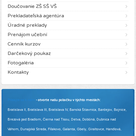
Doučovanie ZŠ SŠ VŠ
Prekladateľská agentúra
Úradné preklady
Prenájom učební
Cenník kurzov
Darčekový poukaz
Fotogaléria
Kontakty
Pridajte sa k nám
- otvorte našu pobočku v týchto mestách:
Bratislava II, Bratislava III, Bratislava IV, Banská Štiavnica, Bardejov, Bojnice,
Brezová pod Bradlom, Čierna nad Tisou, Detva, Dobšiná, Dubnica nad
Váhom, Dunajská Streda, Fiľakovo, Galanta, Gbely, Giraltovce, Handlová,