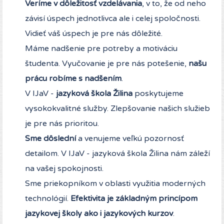
Veríme v dôležitosť vzdelávania
, v to, že od neho
závisí úspech jednotlivca ale i celej spoločnosti.
Vidieť váš úspech je pre nás dôležité.
Máme nadšenie pre potreby a motiváciu
študenta. Vyučovanie je pre nás potešenie,
našu
prácu robíme s nadšením
.
V IJaV -
jazyková škola Žilina
poskytujeme
vysokokvalitné služby. Zlepšovanie našich služieb
je pre nás prioritou.
Sme dôslední
a venujeme veľkú pozornosť
detailom. V IJaV - jazyková škola Žilina nám záleží
na vašej spokojnosti.
Sme priekopníkom v oblasti využitia moderných
technológií.
Efektivita je základným princípom
jazykovej školy ako i jazykových kurzov
.