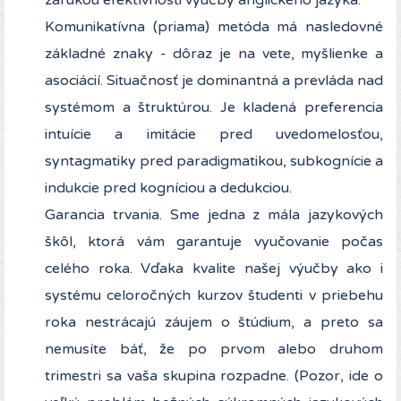
zárukou efektívnosti výučby anglického jazyka.
Komunikatívna (priama) metóda má nasledovné
základné znaky - dôraz je na vete, myšlienke a
asociácií. Situačnosť je dominantná a prevláda nad
systémom a štruktúrou. Je kladená preferencia
intuície a imitácie pred uvedomelosťou,
syntagmatiky pred paradigmatikou, subkognície a
indukcie pred kogníciou a dedukciou.
Garancia trvania. Sme jedna z mála jazykových
škôl, ktorá vám garantuje vyučovanie počas
celého roka. Vďaka kvalite našej výučby ako i
systému celoročných kurzov študenti v priebehu
roka nestrácajú záujem o štúdium, a preto sa
nemusíte báť, že po prvom alebo druhom
trimestri sa vaša skupina rozpadne. (Pozor, ide o