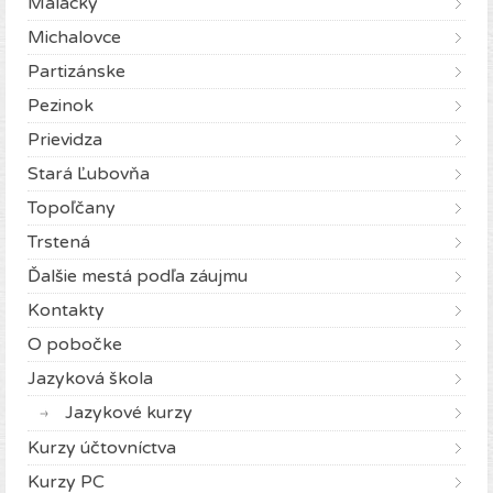
Malacky
Michalovce
Partizánske
Pezinok
Prievidza
Stará Ľubovňa
Topoľčany
Trstená
Ďalšie mestá podľa záujmu
Kontakty
O pobočke
Jazyková škola
Jazykové kurzy
Kurzy účtovníctva
Kurzy PC