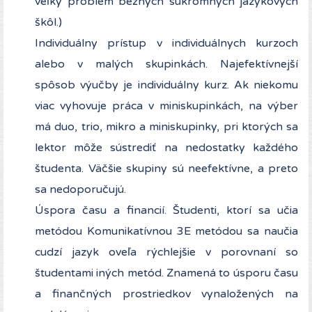
veľký problém bežných súkromných jazykových
škôl.)
Individuálny prístup v individuálnych kurzoch
alebo v malých skupinkách. Najefektívnejší
spôsob výučby je individuálny kurz. Ak niekomu
viac vyhovuje práca v miniskupinkách, na výber
má duo, trio, mikro a miniskupinky, pri ktorých sa
lektor môže sústrediť na nedostatky každého
študenta. Väčšie skupiny sú neefektívne, a preto
sa nedoporučujú.
Úspora času a financií. Študenti, ktorí sa učia
metódou Komunikatívnou 3E metódou sa naučia
cudzí jazyk oveľa rýchlejšie v porovnaní so
študentami iných metód. Znamená to úsporu času
a finančných prostriedkov vynaložených na