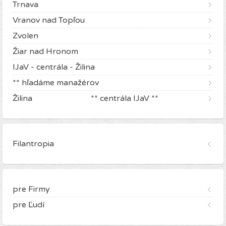
Trnava
Vranov nad Topľou
Zvolen
Žiar nad Hronom
IJaV - centrála - Žilina
** hľadáme manažérov
Žilina ** centrála IJaV **
Filantropia
pre Firmy
pre Ľudí