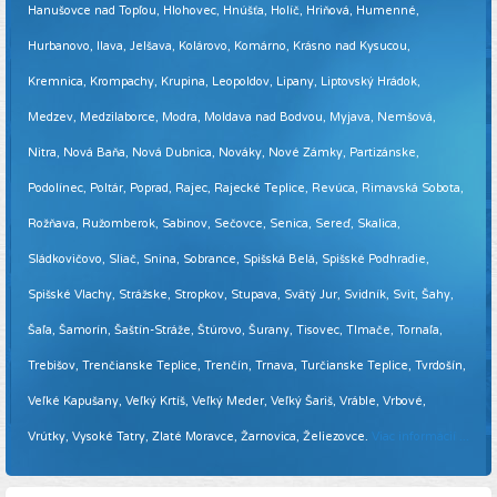
Hanušovce nad Topľou, Hlohovec, Hnúšťa, Holíč, Hriňová, Humenné,
Hurbanovo, Ilava, Jelšava, Kolárovo, Komárno, Krásno nad Kysucou,
Kremnica, Krompachy, Krupina, Leopoldov, Lipany, Liptovský Hrádok,
Medzev, Medzilaborce, Modra, Moldava nad Bodvou, Myjava, Nemšová,
Nitra, Nová Baňa, Nová Dubnica, Nováky, Nové Zámky, Partizánske,
Podolínec, Poltár, Poprad, Rajec, Rajecké Teplice, Revúca, Rimavská Sobota,
Rožňava, Ružomberok, Sabinov, Sečovce, Senica, Sereď, Skalica,
Sládkovičovo, Sliač, Snina, Sobrance, Spišská Belá, Spišské Podhradie,
Spišské Vlachy, Strážske, Stropkov, Stupava, Svätý Jur, Svidník, Svit, Šahy,
Šaľa, Šamorín, Šaštín-Stráže, Štúrovo, Šurany, Tisovec, Tlmače, Tornaľa,
Trebišov, Trenčianske Teplice, Trenčín, Trnava, Turčianske Teplice, Tvrdošín,
Veľké Kapušany, Veľký Krtíš, Veľký Meder, Veľký Šariš, Vráble, Vrbové,
Vrútky, Vysoké Tatry, Zlaté Moravce, Žarnovica, Želiezovce.
Viac informácií ...