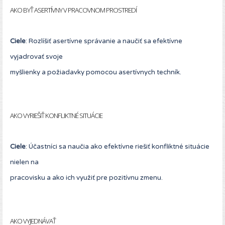
AKO BYŤ ASERTÍVNY V PRACOVNOM PROSTREDÍ
Ciele
: Rozlíšiť asertívne správanie a naučiť sa efektívne
vyjadrovať svoje
myšlienky a požiadavky pomocou asertívnych techník.
AKO VYRIEŠIŤ KONFLIKTNÉ SITUÁCIE
Ciele
: Účastníci sa naučia ako efektívne riešiť konfliktné situácie
nielen na
pracovisku a ako ich využiť pre pozitívnu zmenu.
AKO VYJEDNÁVAŤ