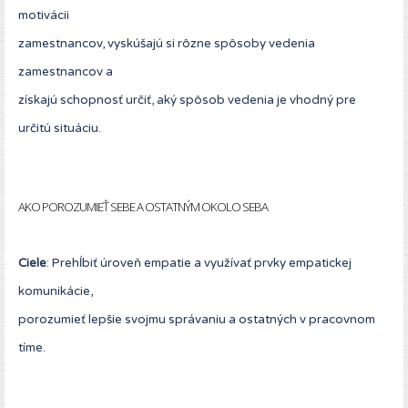
motivácii
zamestnancov, vyskúšajú si rôzne spôsoby vedenia
zamestnancov a
získajú schopnosť určiť, aký spôsob vedenia je vhodný pre
určitú situáciu.
AKO POROZUMIEŤ SEBE A OSTATNÝM OKOLO SEBA
Ciele
: Prehĺbiť úroveň empatie a využívať prvky empatickej
komunikácie,
porozumieť lepšie svojmu správaniu a ostatných v pracovnom
tíme.