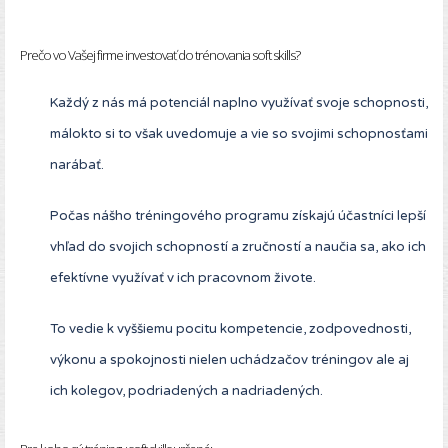
Prečo vo Vašej firme investovať do trénovania soft skills?
Každý z nás má potenciál naplno využívať svoje schopnosti,
málokto si to však uvedomuje a vie so svojimi schopnosťami
narábať.
Počas nášho tréningového programu získajú účastníci lepší
vhľad do svojich schopností a zručností a naučia sa, ako ich
efektívne využívať v ich pracovnom živote.
To vedie k vyššiemu pocitu kompetencie, zodpovednosti,
výkonu a spokojnosti nielen uchádzačov tréningov ale aj
ich kolegov, podriadených a nadriadených.