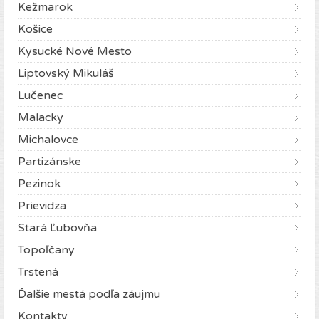
Kežmarok
Košice
Kysucké Nové Mesto
Liptovský Mikuláš
Lučenec
Malacky
Michalovce
Partizánske
Pezinok
Prievidza
Stará Ľubovňa
Topoľčany
Trstená
Ďalšie mestá podľa záujmu
Kontakty