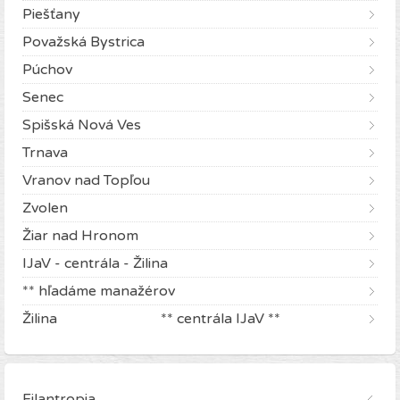
Piešťany
Považská Bystrica
Púchov
Senec
Spišská Nová Ves
Trnava
Vranov nad Topľou
Zvolen
Žiar nad Hronom
IJaV - centrála - Žilina
** hľadáme manažérov
Žilina ** centrála IJaV **
Filantropia