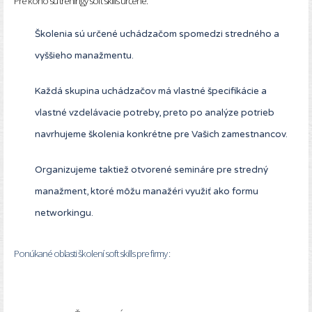
Pre koho sú tréningy soft skills určené:
Školenia sú určené uchádzačom spomedzi stredného a
vyššieho manažmentu.
Každá skupina uchádzačov má vlastné špecifikácie a
vlastné vzdelávacie potreby, preto po analýze potrieb
navrhujeme školenia konkrétne pre Vašich zamestnancov.
Organizujeme taktiež otvorené semináre pre stredný
manažment, ktoré môžu manažéri využiť ako formu
networkingu.
Ponúkané oblasti školení soft skills pre firmy :