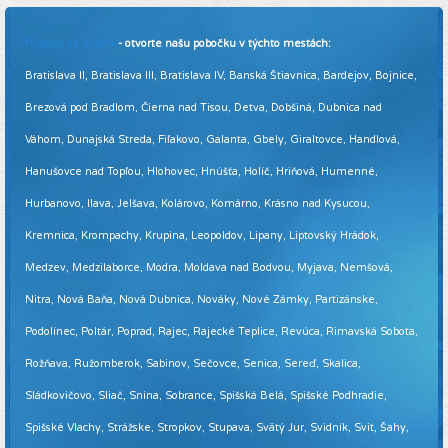
Pridajte sa k nám
- otvorte našu pobočku v týchto mestách:
Bratislava II, Bratislava III, Bratislava IV, Banská Štiavnica, Bardejov, Bojnice,
Brezová pod Bradlom, Čierna nad Tisou, Detva, Dobšiná, Dubnica nad
Váhom, Dunajská Streda, Fiľakovo, Galanta, Gbely, Giraltovce, Handlová,
Hanušovce nad Topľou, Hlohovec, Hnúšťa, Holíč, Hriňová, Humenné,
Hurbanovo, Ilava, Jelšava, Kolárovo, Komárno, Krásno nad Kysucou,
Kremnica, Krompachy, Krupina, Leopoldov, Lipany, Liptovský Hrádok,
Medzev, Medzilaborce, Modra, Moldava nad Bodvou, Myjava, Nemšová,
Nitra, Nová Baňa, Nová Dubnica, Nováky, Nové Zámky, Partizánske,
Podolínec, Poltár, Poprad, Rajec, Rajecké Teplice, Revúca, Rimavská Sobota,
Rožňava, Ružomberok, Sabinov, Sečovce, Senica, Sereď, Skalica,
Sládkovičovo, Sliač, Snina, Sobrance, Spišská Belá, Spišské Podhradie,
Spišské Vlachy, Strážske, Stropkov, Stupava, Svätý Jur, Svidník, Svit, Šahy,