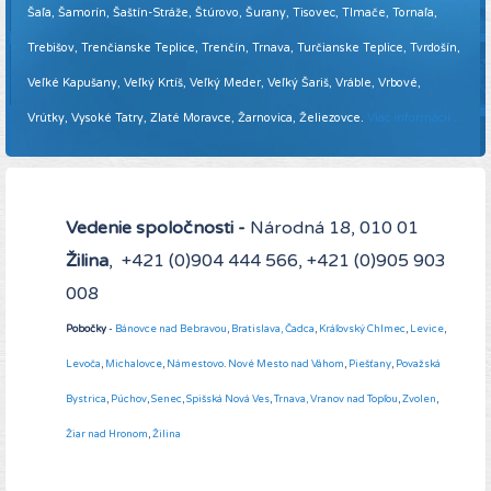
Šaľa, Šamorín, Šaštín-Stráže, Štúrovo, Šurany, Tisovec, Tlmače, Tornaľa,
Trebišov, Trenčianske Teplice, Trenčín, Trnava, Turčianske Teplice, Tvrdošín,
Veľké Kapušany, Veľký Krtíš, Veľký Meder, Veľký Šariš, Vráble, Vrbové,
Vrútky, Vysoké Tatry, Zlaté Moravce, Žarnovica, Želiezovce.
Viac informácií ...
Vedenie spoločnosti -
Národná 18, 010 01
Žilina
, +421 (0)904 444 566, +421 (0)905 903
008
Pobočky
-
Bánovce nad Bebravou
,
Bratislava,
Čadca
,
Kráľovský Chlmec
,
Levice
,
Levoča
,
Michalovce
,
Námestovo
.
Nové Mesto nad Váhom
,
Piešťany
,
Považská
Bystrica
,
Púchov
,
Senec
,
Spišská Nová Ves
,
Trnava,
Vranov nad Topľou
,
Zvolen
,
Žiar nad Hronom
,
Žilina