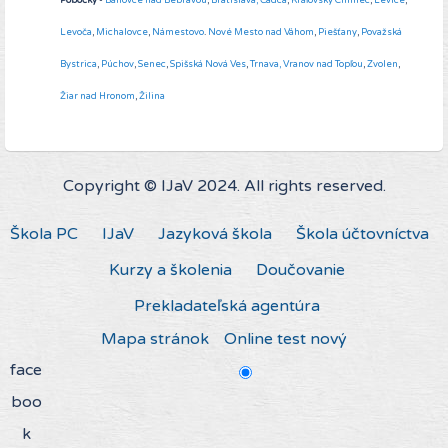
Pobočky
-
Bánovce nad Bebravou
,
Bratislava,
Čadca
,
Kráľovský Chlmec
,
Levice
,
Levoča
,
Michalovce
,
Námestovo
.
Nové Mesto nad Váhom
,
Piešťany
,
Považská
Bystrica
,
Púchov
,
Senec
,
Spišská Nová Ves
,
Trnava,
Vranov nad Topľou
,
Zvolen
,
Žiar nad Hronom
,
Žilina
Copyright © IJaV 2024. All rights reserved.
Škola PC
IJaV
Jazyková škola
Škola účtovníctva
Kurzy a školenia
Doučovanie
Prekladateľská agentúra
Mapa stránok
Online test nový
face
boo
k