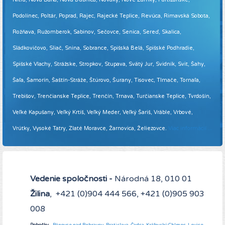
Podolínec, Poltár, Poprad, Rajec, Rajecké Teplice, Revúca, Rimavská Sobota,
Rožňava, Ružomberok, Sabinov, Sečovce, Senica, Sereď, Skalica,
Sládkovičovo, Sliač, Snina, Sobrance, Spišská Belá, Spišské Podhradie,
Spišské Vlachy, Strážske, Stropkov, Stupava, Svätý Jur, Svidník, Svit, Šahy,
Šaľa, Šamorín, Šaštín-Stráže, Štúrovo, Šurany, Tisovec, Tlmače, Tornaľa,
Trebišov, Trenčianske Teplice, Trenčín, Trnava, Turčianske Teplice, Tvrdošín,
Veľké Kapušany, Veľký Krtíš, Veľký Meder, Veľký Šariš, Vráble, Vrbové,
Vrútky, Vysoké Tatry, Zlaté Moravce, Žarnovica, Želiezovce.
Viac informácií ...
Vedenie spoločnosti -
Národná 18, 010 01
Žilina
, +421 (0)904 444 566, +421 (0)905 903
008