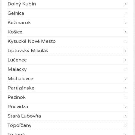
Dolný Kubín
Gelnica
Kežmarok
Košice
Kysucké Nové Mesto
Liptovský Mikuláš
Lučenec
Malacky
Michalovce
Partizánske
Pezinok
Prievidza
Stará Ľubovňa
Topoľčany
Trstená