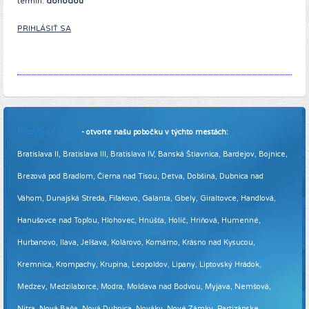
termín:
dohodou
PRIHLÁSIŤ SA
Pridajte sa k nám
- otvorte našu pobočku v týchto mestách:
Bratislava II, Bratislava III, Bratislava IV, Banská Štiavnica, Bardejov, Bojnice,
Brezová pod Bradlom, Čierna nad Tisou, Detva, Dobšiná, Dubnica nad
Váhom, Dunajská Streda, Fiľakovo, Galanta, Gbely, Giraltovce, Handlová,
Hanušovce nad Topľou, Hlohovec, Hnúšťa, Holíč, Hriňová, Humenné,
Hurbanovo, Ilava, Jelšava, Kolárovo, Komárno, Krásno nad Kysucou,
Kremnica, Krompachy, Krupina, Leopoldov, Lipany, Liptovský Hrádok,
Medzev, Medzilaborce, Modra, Moldava nad Bodvou, Myjava, Nemšová,
Nitra, Nová Baňa, Nová Dubnica, Nováky, Nové Zámky, Partizánske,