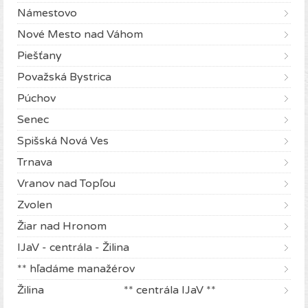
Námestovo
Nové Mesto nad Váhom
Piešťany
Považská Bystrica
Púchov
Senec
Spišská Nová Ves
Trnava
Vranov nad Topľou
Zvolen
Žiar nad Hronom
IJaV - centrála - Žilina
** hľadáme manažérov
Žilina ** centrála IJaV **