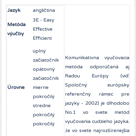
Jazyk
angličtina
3E - Easy
Metóda
Effective
výučby
Efficient
úplný
Komunikatívna vyučovacia
začiatočník
metóda odporúčaná aj
opätovný
Radou Európy (viď.
začiatočník
Spoločný európsky
Úrovne
mierne
referenčný rámec pre
pokročilý
jazyky - 2002) je dlhodobo
stredne
No.1 vo svete metód
pokročilý
vyučovania cudzieho jazyka.
pokročilý
Je vo svete najrozšírenejšia