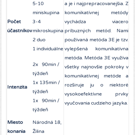
5-10
a je i najprepracovanejšia. Z
miniskupina
komunikatívnej metódy
Počet
3-4
vychádza viacero
účastníkov
mikroskupina
príbuzných metód. Nami
2 duo
používaná metóda 3E je tzv.
1 individuálne
vylepšená komunikatívna
metóda. Metóda 3E využíva
2x 90min /
všetky najnovšie pokroky v
týždeň
komunikatívnej metóde a
1x 135min /
rozširuje ju o niektoré
Intenzita
týždeň
vysokoefektívne prvky
1x 90min /
vyučovania cudzieho jazyka.
týždeň
Miesto
Národná 18,
konania
Žilina