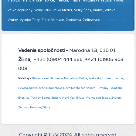
Trebišov, Trenčianske Teplice, Trenčín, Trnava, Turčianske Teplice, Tvrdošín,
Veľké Kapušany, Veľký Krtíš, Veľký Meder, Veľký Šariš, Vráble, Vrbové,
Vrútky, Vysoké Tatry, Zlaté Moravce, Žarnovica, Želiezovce.
Viac informácií ...
Vedenie spoločnosti -
Národná 18, 010 01
Žilina
, +421 (0)904 444 566, +421 (0)905 903
008
Pobočky
-
Bánovce nad Bebravou
,
Bratislava,
Čadca
,
Kráľovský Chlmec
,
Levice
,
Levoča
,
Michalovce
,
Námestovo
.
Nové Mesto nad Váhom
,
Piešťany
,
Považská
Bystrica
,
Púchov
,
Senec
,
Spišská Nová Ves
,
Trnava,
Vranov nad Topľou
,
Zvolen
,
Žiar nad Hronom
,
Žilina
Copyright © IJaV 2024. All rights reserved.