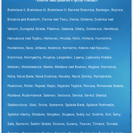
Pridajte sa k nám
- otvorte našu pobočku v týchto mestách:
Bratislava II, Bratislava III, Bratislava IV, Banská Štiavnica, Bardejov, Bojnice,
Brezová pod Bradlom, Čierna nad Tisou, Detva, Dobšiná, Dubnica nad
Váhom, Dunajská Streda, Fiľakovo, Galanta, Gbely, Giraltovce, Handlová,
Hanušovce nad Topľou, Hlohovec, Hnúšťa, Holíč, Hriňová, Humenné,
Hurbanovo, Ilava, Jelšava, Kolárovo, Komárno, Krásno nad Kysucou,
Kremnica, Krompachy, Krupina, Leopoldov, Lipany, Liptovský Hrádok,
Medzev, Medzilaborce, Modra, Moldava nad Bodvou, Myjava, Nemšová,
Nitra, Nová Baňa, Nová Dubnica, Nováky, Nové Zámky, Partizánske,
Podolínec, Poltár, Poprad, Rajec, Rajecké Teplice, Revúca, Rimavská Sobota,
Rožňava, Ružomberok, Sabinov, Sečovce, Senica, Sereď, Skalica,
Sládkovičovo, Sliač, Snina, Sobrance, Spišská Belá, Spišské Podhradie,
Spišské Vlachy, Strážske, Stropkov, Stupava, Svätý Jur, Svidník, Svit, Šahy,
Šaľa, Šamorín, Šaštín-Stráže, Štúrovo, Šurany, Tisovec, Tlmače, Tornaľa,