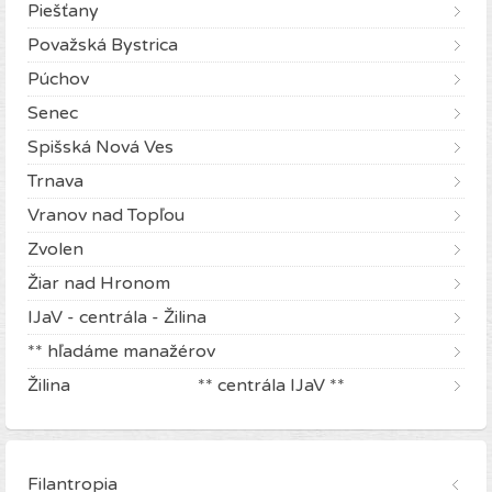
Piešťany
Považská Bystrica
Púchov
Senec
Spišská Nová Ves
Trnava
Vranov nad Topľou
Zvolen
Žiar nad Hronom
IJaV - centrála - Žilina
** hľadáme manažérov
Žilina ** centrála IJaV **
Filantropia