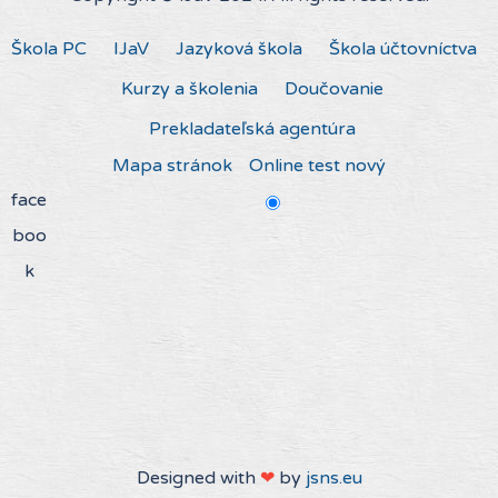
Škola PC
IJaV
Jazyková škola
Škola účtovníctva
Kurzy a školenia
Doučovanie
Prekladateľská agentúra
Mapa stránok
Online test nový
face
boo
k
Designed with
❤
by
jsns.eu