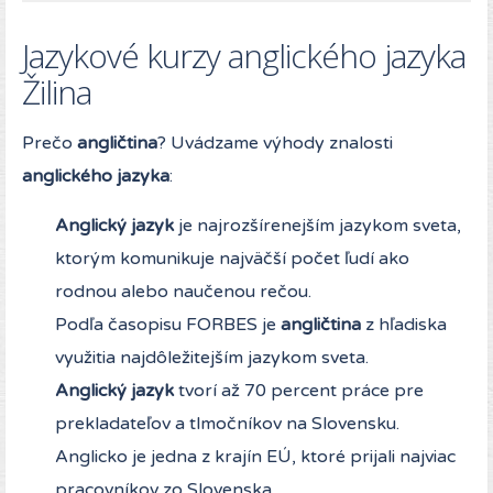
Jazykové kurzy anglického jazyka
Žilina
Prečo
angličtina
? Uvádzame výhody znalosti
anglického jazyka
:
Anglický jazyk
je najrozšírenejším jazykom sveta,
ktorým komunikuje najväčší počet ľudí ako
rodnou alebo naučenou rečou.
Podľa časopisu FORBES je
angličtina
z hľadiska
využitia najdôležitejším jazykom sveta.
Anglický jazyk
tvorí až 70 percent práce pre
prekladateľov a tlmočníkov na Slovensku.
Anglicko je jedna z krajín EÚ, ktoré prijali najviac
pracovníkov zo Slovenska.