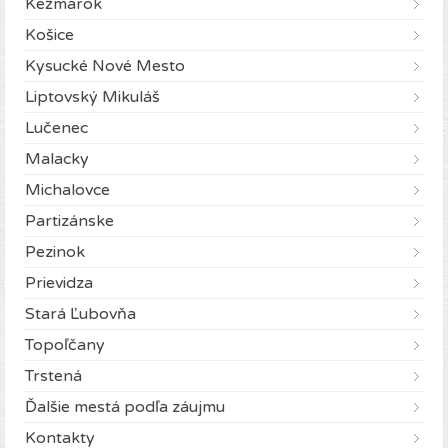
Kežmarok
Košice
Kysucké Nové Mesto
Liptovský Mikuláš
Lučenec
Malacky
Michalovce
Partizánske
Pezinok
Prievidza
Stará Ľubovňa
Topoľčany
Trstená
Ďalšie mestá podľa záujmu
Kontakty