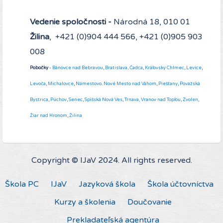
Vedenie spoločnosti -
Národná 18, 010 01
Žilina
, +421 (0)904 444 566, +421 (0)905 903
008
Pobočky
-
Bánovce nad Bebravou
,
Bratislava,
Čadca
,
Kráľovský Chlmec
,
Levice
,
Levoča
,
Michalovce
,
Námestovo
.
Nové Mesto nad Váhom
,
Piešťany
,
Považská
Bystrica
,
Púchov
,
Senec
,
Spišská Nová Ves
,
Trnava,
Vranov nad Topľou
,
Zvolen
,
Žiar nad Hronom
,
Žilina
Copyright © IJaV 2024. All rights reserved.
Škola PC
IJaV
Jazyková škola
Škola účtovníctva
Kurzy a školenia
Doučovanie
Prekladateľská agentúra