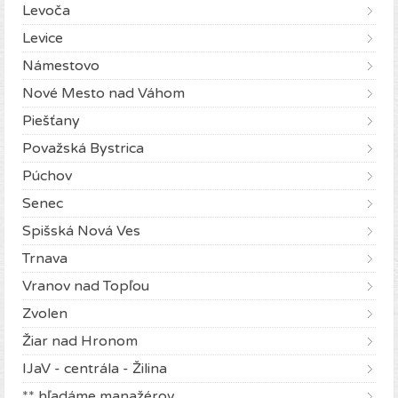
Levoča
Levice
Námestovo
Nové Mesto nad Váhom
Piešťany
Považská Bystrica
Púchov
Senec
Spišská Nová Ves
Trnava
Vranov nad Topľou
Zvolen
Žiar nad Hronom
IJaV - centrála - Žilina
** hľadáme manažérov