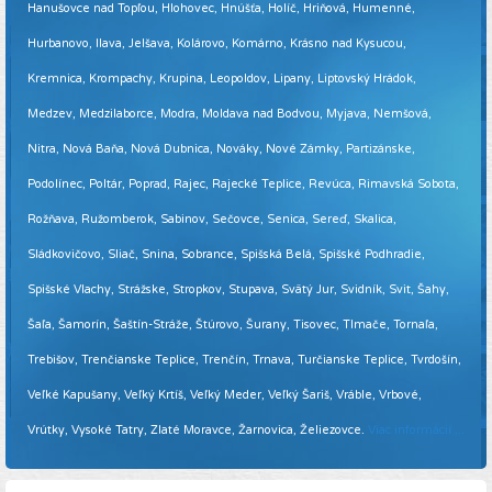
Hanušovce nad Topľou, Hlohovec, Hnúšťa, Holíč, Hriňová, Humenné,
Hurbanovo, Ilava, Jelšava, Kolárovo, Komárno, Krásno nad Kysucou,
Kremnica, Krompachy, Krupina, Leopoldov, Lipany, Liptovský Hrádok,
Medzev, Medzilaborce, Modra, Moldava nad Bodvou, Myjava, Nemšová,
Nitra, Nová Baňa, Nová Dubnica, Nováky, Nové Zámky, Partizánske,
Podolínec, Poltár, Poprad, Rajec, Rajecké Teplice, Revúca, Rimavská Sobota,
Rožňava, Ružomberok, Sabinov, Sečovce, Senica, Sereď, Skalica,
Sládkovičovo, Sliač, Snina, Sobrance, Spišská Belá, Spišské Podhradie,
Spišské Vlachy, Strážske, Stropkov, Stupava, Svätý Jur, Svidník, Svit, Šahy,
Šaľa, Šamorín, Šaštín-Stráže, Štúrovo, Šurany, Tisovec, Tlmače, Tornaľa,
Trebišov, Trenčianske Teplice, Trenčín, Trnava, Turčianske Teplice, Tvrdošín,
Veľké Kapušany, Veľký Krtíš, Veľký Meder, Veľký Šariš, Vráble, Vrbové,
Vrútky, Vysoké Tatry, Zlaté Moravce, Žarnovica, Želiezovce.
Viac informácií ...