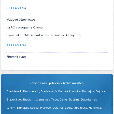
PRIHLÁSIŤ SA
Mzdové účtovníctvo
na PC v programe Olymp
termín:
akonáhle sa nazbierajú minimálne 4 záujemci
PRIHLÁSIŤ SA
Firemné kurzy
Pridajte sa k nám
- otvorte našu pobočku v týchto mestách:
Bratislava II, Bratislava III, Bratislava IV, Banská Štiavnica, Bardejov, Bojnice,
Brezová pod Bradlom, Čierna nad Tisou, Detva, Dobšiná, Dubnica nad
Váhom, Dunajská Streda, Fiľakovo, Galanta, Gbely, Giraltovce, Handlová,