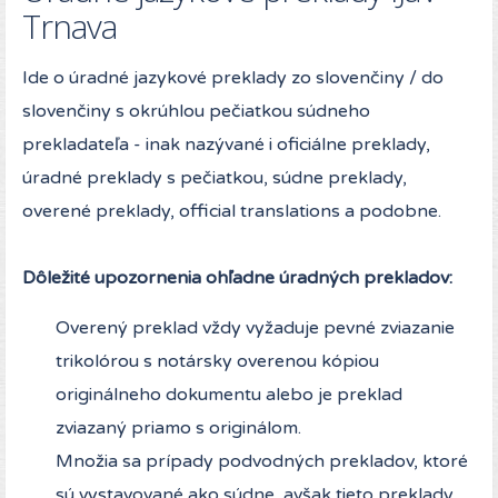
Trnava
Ide o úradné jazykové preklady zo slovenčiny / do
slovenčiny s okrúhlou pečiatkou súdneho
prekladateľa - inak nazývané i oficiálne preklady,
úradné preklady s pečiatkou, súdne preklady,
overené preklady, official translations a podobne.
Dôležité upozornenia ohľadne úradných prekladov:
Overený preklad vždy vyžaduje pevné zviazanie
trikolórou s notársky overenou kópiou
originálneho dokumentu alebo je preklad
zviazaný priamo s originálom.
Množia sa prípady podvodných prekladov, ktoré
sú vystavované ako súdne, avšak tieto preklady