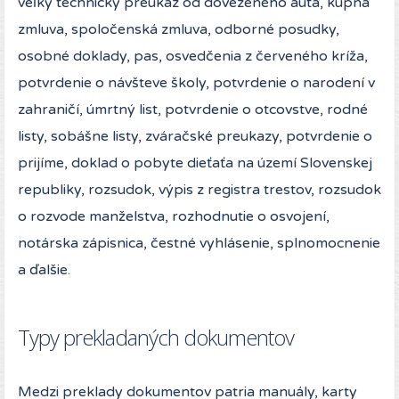
veľký technický preukaz od dovezeného auta, kúpna
zmluva, spoločenská zmluva, odborné posudky,
osobné doklady, pas, osvedčenia z červeného kríža,
potvrdenie o návšteve školy, potvrdenie o narodení v
zahraničí, úmrtný list, potvrdenie o otcovstve, rodné
listy, sobášne listy, zváračské preukazy, potvrdenie o
prijíme, doklad o pobyte dieťaťa na území Slovenskej
republiky, rozsudok, výpis z registra trestov, rozsudok
o rozvode manželstva, rozhodnutie o osvojení,
notárska zápisnica, čestné vyhlásenie, splnomocnenie
a ďalšie.
Typy prekladaných dokumentov
Medzi preklady dokumentov patria manuály, karty