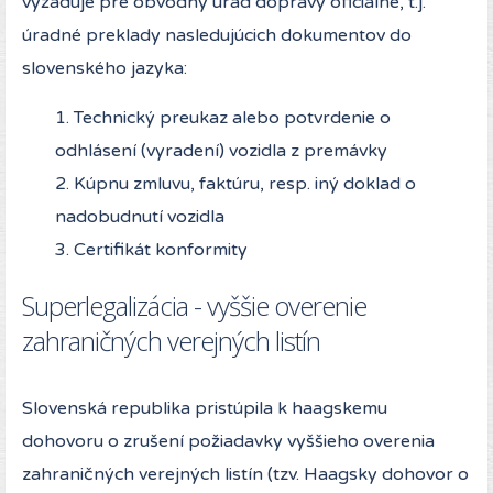
vyžaduje pre obvodný úrad dopravy oficiálne, t.j.
úradné preklady nasledujúcich dokumentov do
slovenského jazyka:
1. Technický preukaz alebo potvrdenie o
odhlásení (vyradení) vozidla z premávky
2. Kúpnu zmluvu, faktúru, resp. iný doklad o
nadobudnutí vozidla
3. Certifikát konformity
Superlegalizácia - vyššie overenie
zahraničných verejných listín
Slovenská republika pristúpila k haagskemu
dohovoru o zrušení požiadavky vyššieho overenia
zahraničných verejných listín (tzv. Haagsky dohovor o