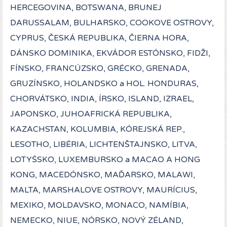
HERCEGOVINA, BOTSWANA, BRUNEJ
DARUSSALAM, BULHARSKO, COOKOVE OSTROVY,
CYPRUS, ČESKÁ REPUBLIKA, ČIERNA HORA,
DÁNSKO DOMINIKA, EKVÁDOR ESTÓNSKO, FIDŽI,
FÍNSKO, FRANCÚZSKO, GRÉCKO, GRENADA,
GRUZÍNSKO, HOLANDSKO a HOL. HONDURAS,
CHORVÁTSKO, INDIA, ÍRSKO, ISLAND, IZRAEL,
JAPONSKO, JUHOAFRICKÁ REPUBLIKA,
KAZACHSTAN, KOLUMBIA, KÓREJSKÁ REP.,
LESOTHO, LIBÉRIA, LICHTENŠTAJNSKO, LITVA,
LOTYŚSKO, LUXEMBURSKO a MACAO A HONG
KONG, MACEDÓNSKO, MAĎARSKO, MALAWI,
MALTA, MARSHALOVE OSTROVY, MAURÍCIUS,
MEXIKO, MOLDAVSKO, MONACO, NAMÍBIA,
NEMECKO, NIUE, NÓRSKO, NOVÝ ZÉLAND,