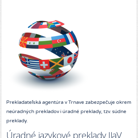
Prekladateľská agentúra v Trnave zabezpečuje okrem
neúradných prekladov i úradné preklady, tzv. súdne
preklady.
Úradné jazykové preklady IJaV