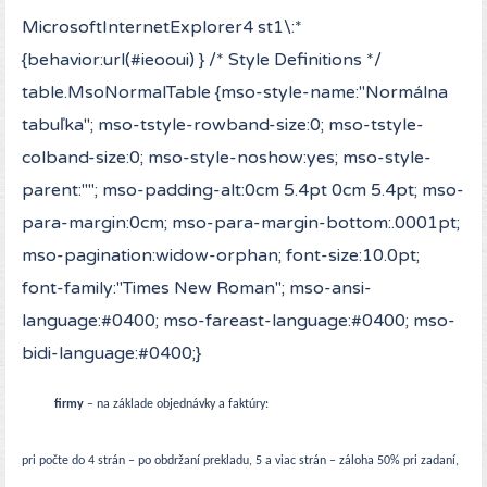
MicrosoftInternetExplorer4 st1\:*
{behavior:url(#ieooui) } /* Style Definitions */
table.MsoNormalTable {mso-style-name:"Normálna
tabuľka"; mso-tstyle-rowband-size:0; mso-tstyle-
colband-size:0; mso-style-noshow:yes; mso-style-
parent:""; mso-padding-alt:0cm 5.4pt 0cm 5.4pt; mso-
para-margin:0cm; mso-para-margin-bottom:.0001pt;
mso-pagination:widow-orphan; font-size:10.0pt;
font-family:"Times New Roman"; mso-ansi-
language:#0400; mso-fareast-language:#0400; mso-
bidi-language:#0400;}
firmy
– na základe objednávky a faktúry:
pri počte do 4 strán – po obdržaní prekladu, 5 a viac strán – záloha 50% pri zadaní,