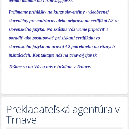
termín mailom na :
trnava@ijav.sk
Prijímame prihlášky na kurzy slovenčiny - všeobecnej
slovenčiny pre cudzincov alebo príprava na certifikát A2 zo
slovenského jazyka. Na skúšku Vás vieme pripraviť i
poradiť ako postupovať pri získaní certifikátu zo
slovenského jazyka na úrovni A2 potrebného na rôznych
inštitúciách. Kontaktujte nás na
trnava@ijav.sk
Tešíme sa na Vás u nás v Inštitúte v Trnave.
Prekladateľská agentúra v
Trnave