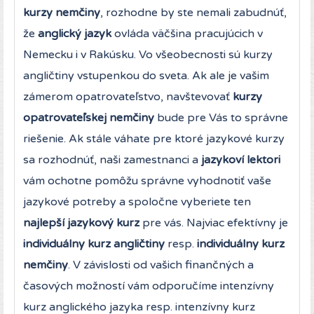
kurzy nemčiny
, rozhodne by ste nemali zabudnúť,
že
anglický jazyk
ovláda väčšina pracujúcich v
Nemecku i v Rakúsku. Vo všeobecnosti sú kurzy
angličtiny vstupenkou do sveta. Ak ale je vašim
zámerom opatrovateľstvo, navštevovať
kurzy
opatrovateľskej nemčiny
bude pre Vás to správne
riešenie. Ak stále váhate pre ktoré jazykové kurzy
sa rozhodnúť, naši zamestnanci a
jazykoví lektori
vám ochotne pomôžu správne vyhodnotiť vaše
jazykové potreby a spoločne vyberiete ten
najlepší jazykový kurz
pre vás. Najviac efektívny je
individuálny kurz angličtiny
resp.
individuálny kurz
nemčiny
. V závislosti od vašich finančných a
časových možností vám odporučíme intenzívny
kurz anglického jazyka resp. intenzívny kurz