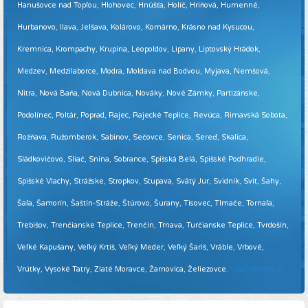
Hanušovce nad Topľou, Hlohovec, Hnúšťa, Holíč, Hriňová, Humenné,
Hurbanovo, Ilava, Jelšava, Kolárovo, Komárno, Krásno nad Kysucou,
Kremnica, Krompachy, Krupina, Leopoldov, Lipany, Liptovský Hrádok,
Medzev, Medzilaborce, Modra, Moldava nad Bodvou, Myjava, Nemšová,
Nitra, Nová Baňa, Nová Dubnica, Nováky, Nové Zámky, Partizánske,
Podolínec, Poltár, Poprad, Rajec, Rajecké Teplice, Revúca, Rimavská Sobota,
Rožňava, Ružomberok, Sabinov, Sečovce, Senica, Sereď, Skalica,
Sládkovičovo, Sliač, Snina, Sobrance, Spišská Belá, Spišské Podhradie,
Spišské Vlachy, Strážske, Stropkov, Stupava, Svätý Jur, Svidník, Svit, Šahy,
Šaľa, Šamorín, Šaštín-Stráže, Štúrovo, Šurany, Tisovec, Tlmače, Tornaľa,
Trebišov, Trenčianske Teplice, Trenčín, Trnava, Turčianske Teplice, Tvrdošín,
Veľké Kapušany, Veľký Krtíš, Veľký Meder, Veľký Šariš, Vráble, Vrbové,
Vrútky, Vysoké Tatry, Zlaté Moravce, Žarnovica, Želiezovce.
Viac informácií ...