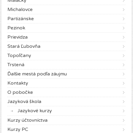
Malacky
Michalovce
Partizánske
Pezinok
Prievidza
Stará Ľubovňa
Topoľčany
Trstená
Ďalšie mestá podľa záujmu
Kontakty
O pobočke
Jazyková škola
Jazykové kurzy
Kurzy účtovníctva
Kurzy PC