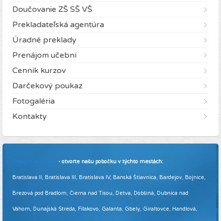
Doučovanie ZŠ SŠ VŠ
Prekladateľská agentúra
Úradné preklady
Prenájom učební
Cenník kurzov
Darčekový poukaz
Fotogaléria
Kontakty
Pridajte sa k nám
- otvorte našu pobočku v týchto mestách:
Bratislava II, Bratislava III, Bratislava IV, Banská Štiavnica, Bardejov, Bojnice,
Brezová pod Bradlom, Čierna nad Tisou, Detva, Dobšiná, Dubnica nad
Váhom, Dunajská Streda, Fiľakovo, Galanta, Gbely, Giraltovce, Handlová,