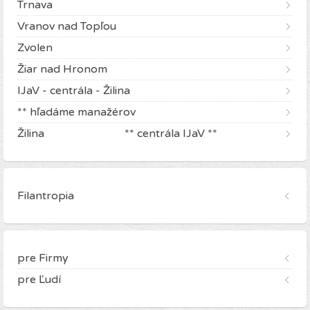
Trnava
Vranov nad Topľou
Zvolen
Žiar nad Hronom
IJaV - centrála - Žilina
** hľadáme manažérov
Žilina ** centrála IJaV **
Filantropia
pre Firmy
pre Ľudí