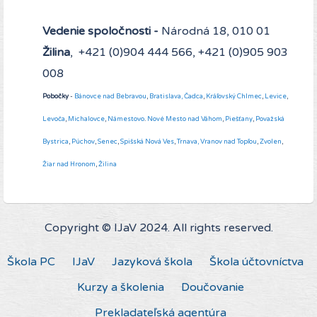
Vedenie spoločnosti -
Národná 18, 010 01
Žilina
, +421 (0)904 444 566, +421 (0)905 903
008
Pobočky
-
Bánovce nad Bebravou
,
Bratislava,
Čadca
,
Kráľovský Chlmec
,
Levice
,
Levoča
,
Michalovce
,
Námestovo
.
Nové Mesto nad Váhom
,
Piešťany
,
Považská
Bystrica
,
Púchov
,
Senec
,
Spišská Nová Ves
,
Trnava,
Vranov nad Topľou
,
Zvolen
,
Žiar nad Hronom
,
Žilina
Copyright © IJaV 2024. All rights reserved.
Škola PC
IJaV
Jazyková škola
Škola účtovníctva
Kurzy a školenia
Doučovanie
Prekladateľská agentúra