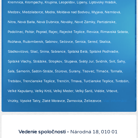
Kremnica, Krompachy, Krupina, Leopoldov, Lipany, Liptovský Hrádok,
Medzev, Medzilaborce, Modra, Moldava nad Bodvou, Myjava, Nemšová,
Nitra, Nová Baňa, Nová Dubnica, Nováky, Nové Zámky, Partizánske,
Podolínec, Poltár, Poprad, Rajec, Rajecké Teplice, Revúca, Rimavská Sobota,
Rožňava, Ružomberok, Sabinov, Sečovce, Senica, Sereď, Skalica,
Sládkovičovo, Sliač, Snina, Sobrance, Spišská Belá, Spišské Podhradie,
Spišské Vlachy, Strážske, Stropkov, Stupava, Svätý Jur, Svidník, Svit, Šahy,
Šaľa, Šamorín, Šaštín-Stráže, Štúrovo, Šurany, Tisovec, Tlmače, Tornaľa,
Trebišov, Trenčianske Teplice, Trenčín, Trnava, Turčianske Teplice, Tvrdošín,
Veľké Kapušany, Veľký Krtíš, Veľký Meder, Veľký Šariš, Vráble, Vrbové,
Vrútky, Vysoké Tatry, Zlaté Moravce, Žarnovica, Želiezovce.
Viac informácií ...
Vedenie spoločnosti -
Národná 18, 010 01