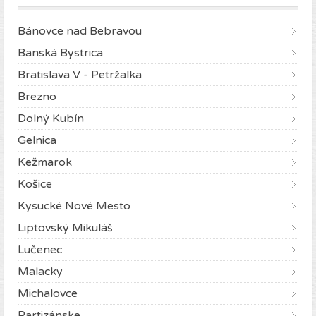
Bánovce nad Bebravou
Banská Bystrica
Bratislava V - Petržalka
Brezno
Dolný Kubín
Gelnica
Kežmarok
Košice
Kysucké Nové Mesto
Liptovský Mikuláš
Lučenec
Malacky
Michalovce
Partizánske