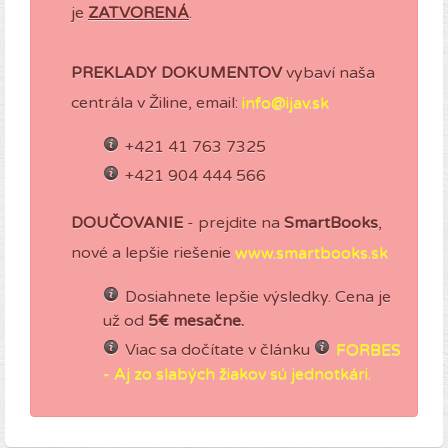
je
ZATVORENÁ
.
PREKLADY DOKUMENTOV
vybaví naša
centrála v Žiline, email:
info@ijav.sk
+421 41 763 7325
+421 904 444 566
DOUČOVANIE
- prejdite na
SmartBooks
,
nové a lepšie riešenie
www.smartbooks.sk
Dosiahnete lepšie výsledky. Cena je
už od
5€ mesačne.
Viac sa dočítate v článku
FORBES
- Aj zo slabých žiakov sú jednotkári.