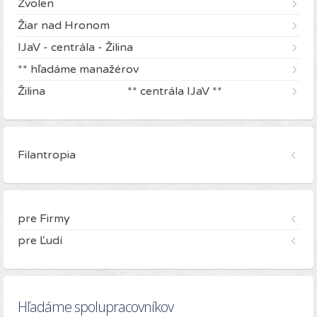
Zvolen
Žiar nad Hronom
IJaV - centrála - Žilina
** hľadáme manažérov
Žilina ** centrála IJaV **
Filantropia
pre Firmy
pre Ľudí
Hľadáme spolupracovníkov