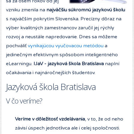
sa za osem rokov od jej
vzniku zmenila na
najväčšiu súkromnú jazykovú školu
s najväčším pokrytím Slovenska. Precízny dôraz na
výber kvalitných zamestnancov zaručil jej rýchly
rozvoj a neustále napredovanie. Dnes sa môžeme
pochváliť
vynikajúcou vyučovacou metódou
a
jedinečným efektívnym spôsobom inteligentného
eLearningu.
IJaV - jazyková škola Bratislava
naplní
očakávania i najnáročnejších študentov.
Jazyková škola Bratislava
V čo veríme?
Veríme v dôležitosť vzdelávania
, v to, že od neho
závisí úspech jednotlivca ale i celej spoločnosti.