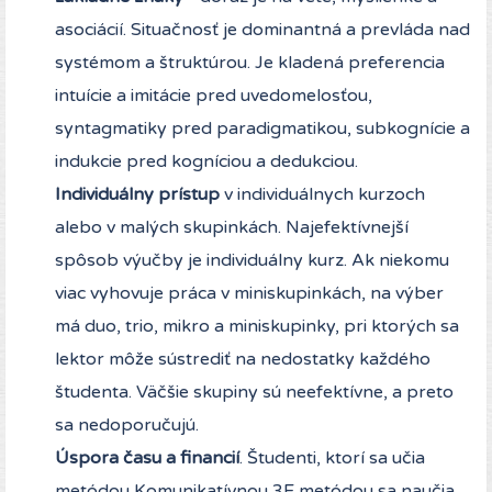
asociácií. Situačnosť je dominantná a prevláda nad
systémom a štruktúrou. Je kladená preferencia
intuície a imitácie pred uvedomelosťou,
syntagmatiky pred paradigmatikou, subkognície a
indukcie pred kogníciou a dedukciou.
Individuálny prístup
v individuálnych kurzoch
alebo v malých skupinkách. Najefektívnejší
spôsob výučby je individuálny kurz. Ak niekomu
viac vyhovuje práca v miniskupinkách, na výber
má duo, trio, mikro a miniskupinky, pri ktorých sa
lektor môže sústrediť na nedostatky každého
študenta. Väčšie skupiny sú neefektívne, a preto
sa nedoporučujú.
Úspora času a financií
. Študenti, ktorí sa učia
metódou Komunikatívnou 3E metódou sa naučia