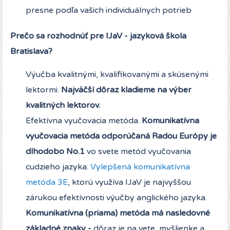
presne podľa vašich individuálnych potrieb
Prečo sa rozhodnúť pre IJaV - jazyková škola
Bratislava?
Výučba kvalitnými, kvalifikovanými a skúsenými
lektormi.
Najväčší dôraz kladieme na výber
kvalitných lektorov.
Efektívna vyučovacia metóda.
Komunikatívna
vyučovacia
metóda
odporúčaná Radou Európy je
dlhodobo No.1
vo svete metód vyučovania
cudzieho jazyka.
Vylepšená komunikatívna
metóda 3E
, ktorú využíva IJaV je najvyššou
zárukou efektívnosti výučby anglického jazyka.
Komunikatívna (priama) metóda má nasledovné
základné znaky -
dôraz je na vete, myšlienke a