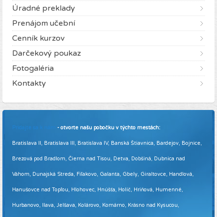
Úradné preklady
Prenájom učební
Cenník kurzov
Darčekový poukaz
Fotogaléria
Kontakty
Pridajte sa k nám
- otvorte našu pobočku v týchto mestách:
Bratislava II, Bratislava III, Bratislava IV, Banská Štiavnica, Bardejov, Bojnice,
Brezová pod Bradlom, Čierna nad Tisou, Detva, Dobšiná, Dubnica nad
Váhom, Dunajská Streda, Fiľakovo, Galanta, Gbely, Giraltovce, Handlová,
Hanušovce nad Topľou, Hlohovec, Hnúšťa, Holíč, Hriňová, Humenné,
Hurbanovo, Ilava, Jelšava, Kolárovo, Komárno, Krásno nad Kysucou,