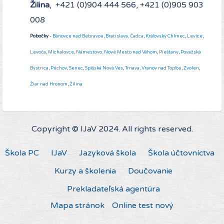
Žilina
, +421 (0)904 444 566, +421 (0)905 903
008
Pobočky
-
Bánovce nad Bebravou
,
Bratislava,
Čadca
,
Kráľovský Chlmec
,
Levice
,
Levoča
,
Michalovce
,
Námestovo
.
Nové Mesto nad Váhom
,
Piešťany
,
Považská
Bystrica
,
Púchov
,
Senec
,
Spišská Nová Ves
,
Trnava,
Vranov nad Topľou
,
Zvolen
,
Žiar nad Hronom
,
Žilina
Copyright © IJaV 2024. All rights reserved.
Škola PC
IJaV
Jazyková škola
Škola účtovníctva
Kurzy a školenia
Doučovanie
Prekladateľská agentúra
Mapa stránok
Online test nový