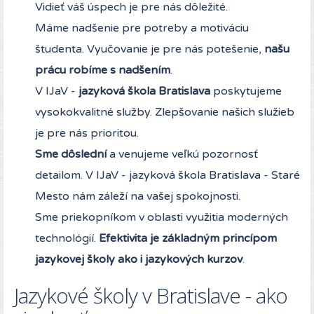
Vidieť váš úspech je pre nás dôležité.
Máme nadšenie pre potreby a motiváciu
študenta. Vyučovanie je pre nás potešenie,
našu
prácu robíme s nadšením
.
V IJaV -
jazyková škola Bratislava
poskytujeme
vysokokvalitné služby. Zlepšovanie našich služieb
je pre nás prioritou.
Sme dôslední
a venujeme veľkú pozornosť
detailom. V IJaV - jazyková škola Bratislava - Staré
Mesto nám záleží na vašej spokojnosti.
Sme priekopníkom v oblasti využitia moderných
technológií.
Efektivita je základným princípom
jazykovej školy ako i jazykových kurzov
.
Jazykové školy v Bratislave - ako