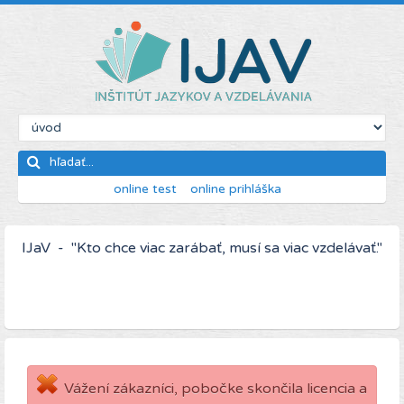
online test
online prihláška
IJaV - "Kto chce viac zarábať, musí sa viac vzdelávať."
Vážení zákazníci, pobočke skončila licencia a