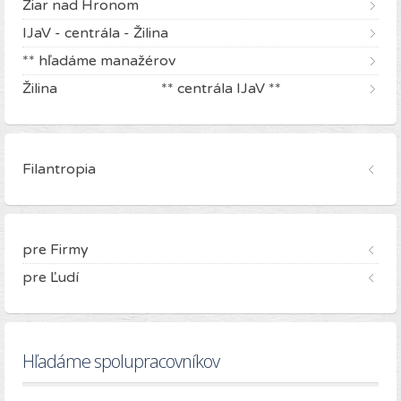
Žiar nad Hronom
IJaV - centrála - Žilina
** hľadáme manažérov
Žilina ** centrála IJaV **
Filantropia
pre Firmy
pre Ľudí
Hľadáme spolupracovníkov