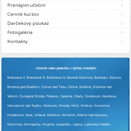
Prenájom učební
Cenník kurzov
Darčekový poukaz
Fotogaléria
Kontakty
Pridajte sa k nám
- otvorte našu pobočku v týchto mestách:
Bratislava II, Bratislava III, Bratislava IV, Banská Štiavnica, Bardejov, Bojnice,
Brezová pod Bradlom, Čierna nad Tisou, Detva, Dobšiná, Dubnica nad
Váhom, Dunajská Streda, Fiľakovo, Galanta, Gbely, Giraltovce, Handlová,
Hanušovce nad Topľou, Hlohovec, Hnúšťa, Holíč, Hriňová, Humenné,
Hurbanovo, Ilava, Jelšava, Kolárovo, Komárno, Krásno nad Kysucou,
Kremnica, Krompachy, Krupina, Leopoldov, Lipany, Liptovský Hrádok,