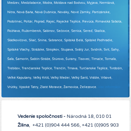
Medzev, Medzilaborce, Modra, Moldava nad Bodvou, Myjava, Nemšová,
Nitra, Nová Baňa, Nová Dubnica, Nováky, Nové Zámky, Partizánske,
Podolínec, Poltár, Poprad, Rajec, Rajecké Teplice, Revúca, Rimavská Sobota,
Rožňava, Ružomberok, Sabinov, Sečovce, Senica, Sereď, Skalica,
Sládkovičovo, Sliač, Snina, Sobrance, Spišská Belá, Spišské Podhradie,
Spišské Vlachy, Strážske, Stropkov, Stupava, Svätý Jur, Svidník, Svit, Šahy,
Šaľa, Šamorín, Šaštín-Stráže, Štúrovo, Šurany, Tisovec, Tlmače, Tornaľa,
Trebišov, Trenčianske Teplice, Trenčín, Trnava, Turčianske Teplice, Tvrdošín,
Veľké Kapušany, Veľký Krtíš, Veľký Meder, Veľký Šariš, Vráble, Vrbové,
Vrútky, Vysoké Tatry, Zlaté Moravce, Žarnovica, Želiezovce.
Viac informácií ...
Vedenie spoločnosti -
Národná 18, 010 01
Žilina
, +421 (0)904 444 566, +421 (0)905 903