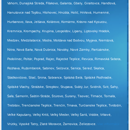
Váhom, Dunajská Streda, Fiľakovo, Galanta, Gbely, Giraltovce, Handlová,
Hanušovce nad Topľou, Hlohovec, Hnúšťa, Holíč, Hriňová, Humenné,
Hurbanovo, Ilava, Jelšava, Kolárovo, Komárno, Krásno nad Kysucou,
Kremnica, Krompachy, Krupina, Leopoldov, Lipany, Liptovský Hrádok,
Medzev, Medzilaborce, Modra, Moldava nad Bodvou, Myjava, Nemšová,
Nitra, Nová Baňa, Nová Dubnica, Nováky, Nové Zámky, Partizánske,
Podolínec, Poltár, Poprad, Rajec, Rajecké Teplice, Revúca, Rimavská Sobota,
Rožňava, Ružomberok, Sabinov, Sečovce, Senica, Sereď, Skalica,
Sládkovičovo, Sliač, Snina, Sobrance, Spišská Belá, Spišské Podhradie,
Spišské Vlachy, Strážske, Stropkov, Stupava, Svätý Jur, Svidník, Svit, Šahy,
Šaľa, Šamorín, Šaštín-Stráže, Štúrovo, Šurany, Tisovec, Tlmače, Tornaľa,
Trebišov, Trenčianske Teplice, Trenčín, Trnava, Turčianske Teplice, Tvrdošín,
Veľké Kapušany, Veľký Krtíš, Veľký Meder, Veľký Šariš, Vráble, Vrbové,
Vrútky, Vysoké Tatry, Zlaté Moravce, Žarnovica, Želiezovce.
Viac informácií ...