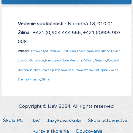
Vedenie spoločnosti -
Národná 18, 010 01
Žilina
, +421 (0)904 444 566, +421 (0)905 903
008
Pobočky
-
Bánovce nad Bebravou
,
Bratislava,
Čadca
,
Kráľovský Chlmec
,
Levice
,
Levoča
,
Michalovce
,
Námestovo
.
Nové Mesto nad Váhom
,
Piešťany
,
Považská
Bystrica
,
Púchov
,
Senec
,
Spišská Nová Ves
,
Trnava,
Vranov nad Topľou
,
Zvolen
,
Žiar nad Hronom
,
Žilina
Copyright © IJaV 2024. All rights reserved.
Škola PC
IJaV
Jazyková škola
Škola účtovníctva
Kurzy a školenia
Doučovanie