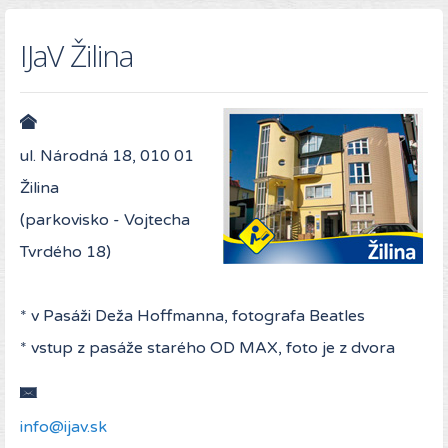
IJaV Žilina
ul. Národná 18, 010 01
Žilina
(parkovisko - Vojtecha
Tvrdého 18)
* v Pasáži Deža Hoffmanna, fotografa Beatles
* vstup z pasáže starého OD MAX, foto je z dvora