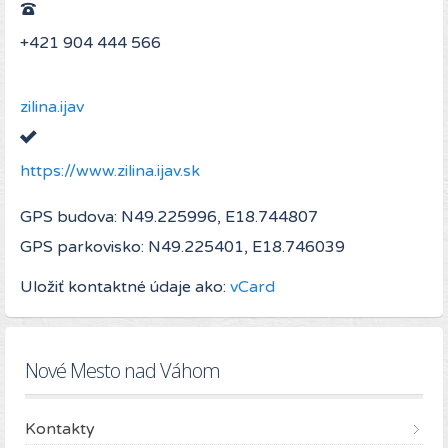
+421 904 444 566
zilina.ijav
https://www.zilina.ijav.sk
GPS budova: N49.225996, E18.744807
GPS parkovisko: N49.225401, E18.746039
Uložiť kontaktné údaje ako:
vCard
Nové Mesto nad Váhom
Kontakty