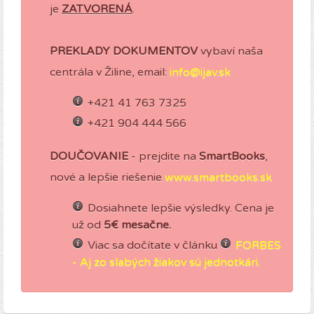
je
ZATVORENÁ
.
PREKLADY DOKUMENTOV
vybaví naša
centrála v Žiline, email:
+421 41 763 7325
+421 904 444 566
DOUČOVANIE
- prejdite na
SmartBooks
,
nové a lepšie riešenie
www.smartbooks.sk
Dosiahnete lepšie výsledky. Cena je
už od
5€ mesačne.
Viac sa dočítate v článku
FORBES
- Aj zo slabých žiakov sú jednotkári.