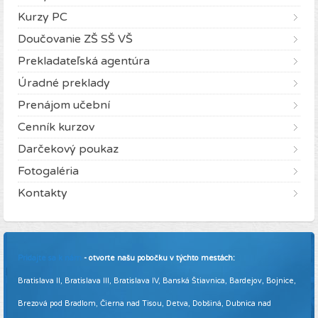
Kurzy PC
Doučovanie ZŠ SŠ VŠ
Prekladateľská agentúra
Úradné preklady
Prenájom učební
Cenník kurzov
Darčekový poukaz
Fotogaléria
Kontakty
Pridajte sa k nám
- otvorte našu pobočku v týchto mestách:
Bratislava II, Bratislava III, Bratislava IV, Banská Štiavnica, Bardejov, Bojnice,
Brezová pod Bradlom, Čierna nad Tisou, Detva, Dobšiná, Dubnica nad