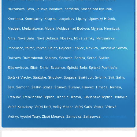
Hurbanovo, Ilava, Jelšava, Kolárovo, Komárno, Krásno nad Kysucou,
Kremnica, Krompachy, Krupina, Leopoldov, Lipany, Liptovský Hrádok,
Medzev, Medzilaborce, Modra, Moldava nad Bodvou, Myjava, Nemšová,
Nitra, Nová Baňa, Nová Dubnica, Nováky, Nové Zámky, Partizánske,
Podolínec, Poltár, Poprad, Rajec, Rajecké Teplice, Revúca, Rimavská Sobota,
Rožňava, Ružomberok, Sabinov, Sečovce, Senica, Sereď, Skalica,
Sládkovičovo, Sliač, Snina, Sobrance, Spišská Belá, Spišské Podhradie,
Spišské Vlachy, Strážske, Stropkov, Stupava, Svätý Jur, Svidník, Svit, Šahy,
Šaľa, Šamorín, Šaštín-Stráže, Štúrovo, Šurany, Tisovec, Tlmače, Tornaľa,
Trebišov, Trenčianske Teplice, Trenčín, Trnava, Turčianske Teplice, Tvrdošín,
Veľké Kapušany, Veľký Krtíš, Veľký Meder, Veľký Šariš, Vráble, Vrbové,
Vrútky, Vysoké Tatry, Zlaté Moravce, Žarnovica, Želiezovce.
Viac informácií ...