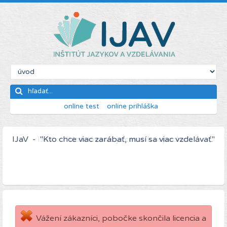
online test
online prihláška
IJaV - "Kto chce viac zarábať, musí sa viac vzdelávať."
Vážení zákazníci, pobočke skončila licencia a