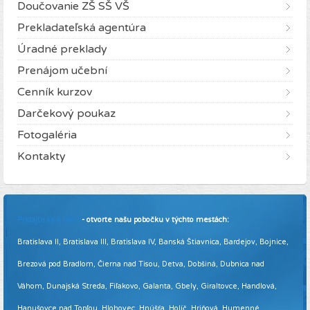
Doučovanie ZŠ SŠ VŠ
Prekladateľská agentúra
Úradné preklady
Prenájom učební
Cenník kurzov
Darčekový poukaz
Fotogaléria
Kontakty
Pridajte sa k nám
- otvorte našu pobočku v týchto mestách:
Bratislava II, Bratislava III, Bratislava IV, Banská Štiavnica, Bardejov, Bojnice,
Brezová pod Bradlom, Čierna nad Tisou, Detva, Dobšiná, Dubnica nad
Váhom, Dunajská Streda, Fiľakovo, Galanta, Gbely, Giraltovce, Handlová,
Hanušovce nad Topľou, Hlohovec, Hnúšťa, Holíč, Hriňová, Humenné,