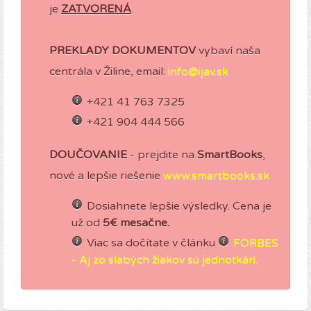
je
ZATVORENÁ
.
PREKLADY DOKUMENTOV
vybaví naša
centrála v Žiline, email:
info@ijav.sk
+421 41 763 7325
+421 904 444 566
DOUČOVANIE
- prejdite na
SmartBooks
,
nové a lepšie riešenie
www.smartbooks.sk
Dosiahnete lepšie výsledky. Cena je
už od
5€ mesačne.
Viac sa dočítate v článku
FORBES
- Aj zo slabých žiakov sú jednotkári.