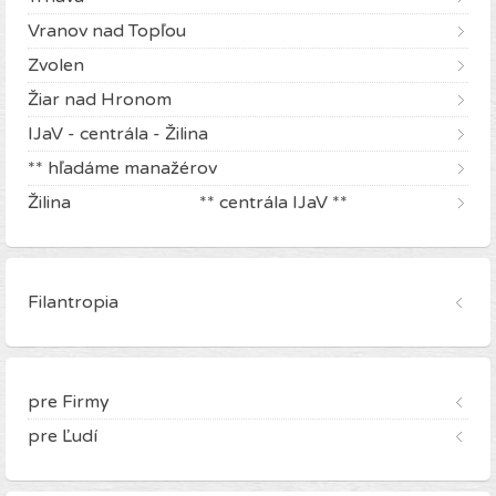
Vranov nad Topľou
Zvolen
Žiar nad Hronom
IJaV - centrála - Žilina
** hľadáme manažérov
Žilina ** centrála IJaV **
Filantropia
pre Firmy
pre Ľudí