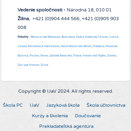
Vedenie spoločnosti -
Národná 18, 010 01
Žilina
, +421 (0)904 444 566, +421 (0)905 903
008
Pobočky
-
Bánovce nad Bebravou
,
Bratislava,
Čadca
,
Kráľovský Chlmec
,
Levice
,
Levoča
,
Michalovce
,
Námestovo
.
Nové Mesto nad Váhom
,
Piešťany
,
Považská
Bystrica
,
Púchov
,
Senec
,
Spišská Nová Ves
,
Trnava,
Vranov nad Topľou
,
Zvolen
,
Žiar nad Hronom
,
Žilina
Copyright © IJaV 2024. All rights reserved.
Škola PC
IJaV
Jazyková škola
Škola účtovníctva
Kurzy a školenia
Doučovanie
Prekladateľská agentúra