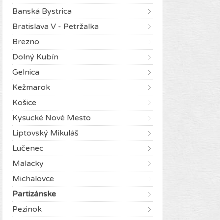
Banská Bystrica
Bratislava V - Petržalka
Brezno
Dolný Kubín
Gelnica
Kežmarok
Košice
Kysucké Nové Mesto
Liptovský Mikuláš
Lučenec
Malacky
Michalovce
Partizánske
Pezinok