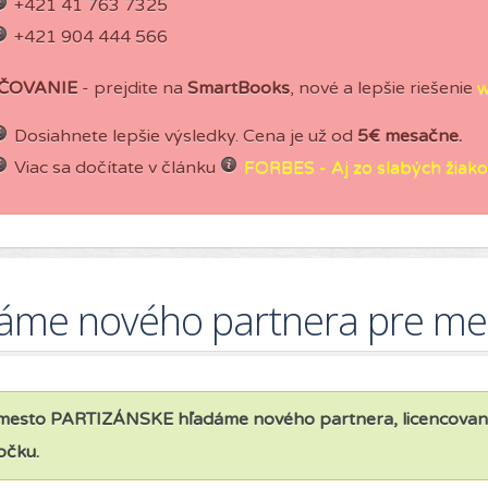
+421 41 763 7325
+421 904 444 566
ČOVANIE
- prejdite na
SmartBooks
, nové a lepšie riešenie
w
Dosiahnete lepšie výsledky. Cena je už od
5€ mesačne.
Viac sa dočítate v článku
FORBES - Aj zo slabých žiakov
áme nového partnera pre m
mesto PARTIZÁNSKE hľadáme nového partnera, licencovanéh
čku.