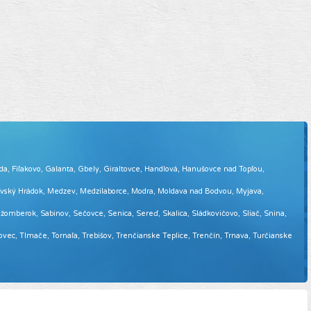
eda, Fiľakovo, Galanta, Gbely, Giraltovce, Handlová, Hanušovce nad Topľou,
tovský Hrádok, Medzev, Medzilaborce, Modra, Moldava nad Bodvou, Myjava,
omberok, Sabinov, Sečovce, Senica, Sereď, Skalica, Sládkovičovo, Sliač, Snina,
sovec, Tlmače, Tornaľa, Trebišov, Trenčianske Teplice, Trenčín, Trnava, Turčianske