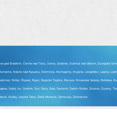
 Brezová pod Bradlom, Čierna nad Tisou, Detva, Dobšiná, Dubnica nad Váhom, Dunajská Str
, Komárno, Krásno nad Kysucou, Kremnica, Krompachy, Krupina, Leopoldov, Lipany, Lip
ínec, Poltár, Poprad, Rajec, Rajecké Teplice, Revúca, Rimavská Sobota, Rožňava, Ruž
pava, Svätý Jur, Svidník, Svit, Šahy, Šaľa, Šamorín, Šaštín-Stráže, Štúrovo, Šurany, Ti
Vrbové, Vrútky, Vysoké Tatry, Zlaté Moravce, Žarnovica, Želiezovce.
Viac informácií ...