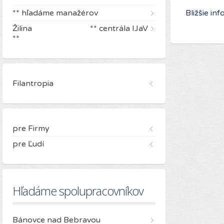
** hľadáme manažérov
Bližšie in
Žilina ** centrála IJaV
**
Filantropia
pre Firmy
pre Ľudí
Hľadáme spolupracovníkov
Bánovce nad Bebravou