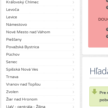
Kráľovský Chlmec
Levoča
Levice
DOU
Námestovo
Nové Mesto nad Váhom
Piešťany
Považská Bystrica
Púchov
Senec
Hľad
Spišská Nová Ves
Trnava
Vranov nad Topľou
Zvolen
Pre 
Žiar nad Hronom
pobo
IJaV - centrála - Žilina