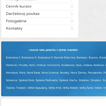
Cenník kurzov
Darčekový poukaz
Fotogaléria
Kontakty
Pridajte sa k nám
- otvorte našu pobočku v týchto mestách:
Bratislava II, Bratislava III, Bratislava IV, Banská Štiavnica, Bardejov, Bojnice,
Hlohovec, Hnúšťa, Holíč, Hriňová, Humenné, Hurbanovo, Ilava, Jelšava, Kolárovo
Nemšová, Nitra, Nová Baňa, Nová Dubnica, Nováky, Nové Zámky, Partizánske, Podol
Sobrance, Spišská Belá, Spišské Podhradie, Spišské Vlachy, Strážske, Stropkov, Stu
Teplice, Tvrdošín, Veľké Kapušany, Veľký Krtíš, Veľký Meder, Veľký Šariš, Vráble, 