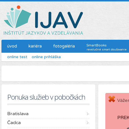
SmartBooks
úvod
kariéra
fotogaléria
revolučné smart doučovanie
online test
online prihláška
Ponuka služieb v pobočkách
Vážen
Bratislava
PRE
Čadca