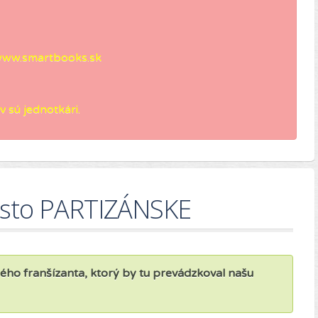
ww.smartbooks.sk
 sú jednotkári.
esto PARTIZÁNSKE
o franšízanta, ktorý by tu prevádzkoval našu