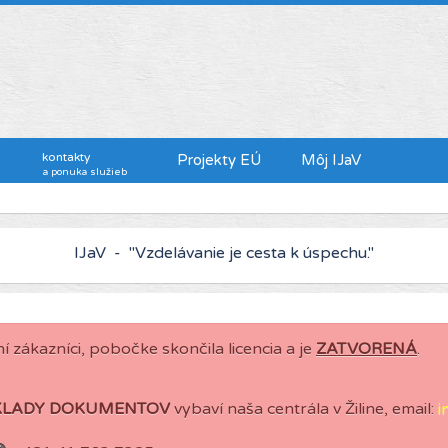
kontakty
Projekty EÚ
Môj IJaV
a ponuka služieb
IJaV - "Kto chce viac zarábať, musí sa viac vzdelávať."
í zákazníci, pobočke skončila licencia a je
ZATVORENÁ
.
KLADY DOKUMENTOV
vybaví naša centrála v Žiline, email:
i