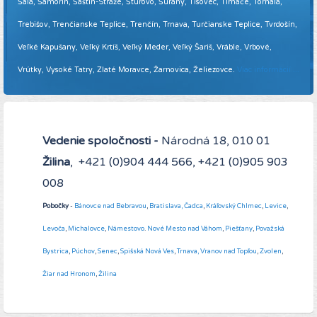
Šaľa, Šamorín, Šaštín-Stráže, Štúrovo, Šurany, Tisovec, Tlmače, Tornaľa,
Trebišov, Trenčianske Teplice, Trenčín, Trnava, Turčianske Teplice, Tvrdošín,
Veľké Kapušany, Veľký Krtíš, Veľký Meder, Veľký Šariš, Vráble, Vrbové,
Vrútky, Vysoké Tatry, Zlaté Moravce, Žarnovica, Želiezovce.
Viac informácií ...
Vedenie spoločnosti -
Národná 18, 010 01
Žilina
, +421 (0)904 444 566, +421 (0)905 903
008
Pobočky
-
Bánovce nad Bebravou
,
Bratislava,
Čadca
,
Kráľovský Chlmec
,
Levice
,
Levoča
,
Michalovce
,
Námestovo
.
Nové Mesto nad Váhom
,
Piešťany
,
Považská
Bystrica
,
Púchov
,
Senec
,
Spišská Nová Ves
,
Trnava,
Vranov nad Topľou
,
Zvolen
,
Žiar nad Hronom
,
Žilina