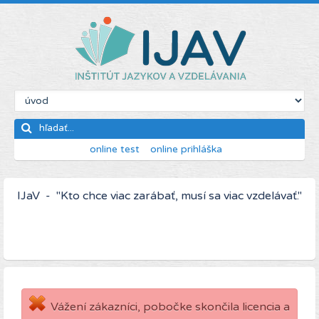
online test
online prihláška
IJaV - "Kto chce viac zarábať, musí sa viac vzdelávať."
Vážení zákazníci, pobočke skončila licencia a