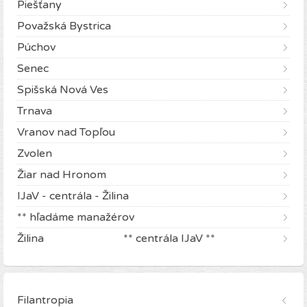
Piešťany
Považská Bystrica
Púchov
Senec
Spišská Nová Ves
Trnava
Vranov nad Topľou
Zvolen
Žiar nad Hronom
IJaV - centrála - Žilina
** hľadáme manažérov
Žilina ** centrála IJaV **
Filantropia