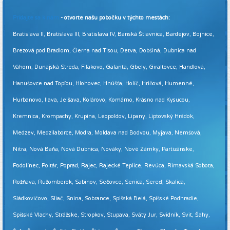
Pridajte sa k nám
- otvorte našu pobočku v týchto mestách:
Bratislava II, Bratislava III, Bratislava IV, Banská Štiavnica, Bardejov, Bojnice,
Brezová pod Bradlom, Čierna nad Tisou, Detva, Dobšiná, Dubnica nad
Váhom, Dunajská Streda, Fiľakovo, Galanta, Gbely, Giraltovce, Handlová,
Hanušovce nad Topľou, Hlohovec, Hnúšťa, Holíč, Hriňová, Humenné,
Hurbanovo, Ilava, Jelšava, Kolárovo, Komárno, Krásno nad Kysucou,
Kremnica, Krompachy, Krupina, Leopoldov, Lipany, Liptovský Hrádok,
Medzev, Medzilaborce, Modra, Moldava nad Bodvou, Myjava, Nemšová,
Nitra, Nová Baňa, Nová Dubnica, Nováky, Nové Zámky, Partizánske,
Podolínec, Poltár, Poprad, Rajec, Rajecké Teplice, Revúca, Rimavská Sobota,
Rožňava, Ružomberok, Sabinov, Sečovce, Senica, Sereď, Skalica,
Sládkovičovo, Sliač, Snina, Sobrance, Spišská Belá, Spišské Podhradie,
Spišské Vlachy, Strážske, Stropkov, Stupava, Svätý Jur, Svidník, Svit, Šahy,