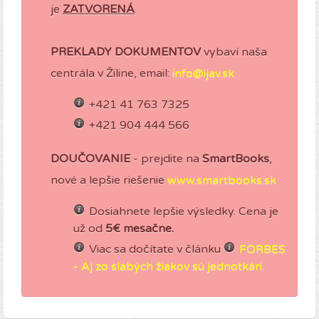
je
ZATVORENÁ
.
PREKLADY DOKUMENTOV
vybaví naša
centrála v Žiline, email:
info@ijav.sk
+421 41 763 7325
+421 904 444 566
DOUČOVANIE
- prejdite na
SmartBooks
,
nové a lepšie riešenie
www.smartbooks.sk
Dosiahnete lepšie výsledky. Cena je
už od
5€ mesačne.
Viac sa dočítate v článku
FORBES
- Aj zo slabých žiakov sú jednotkári.