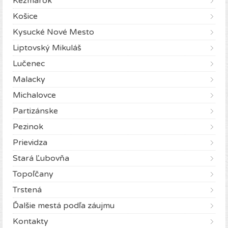
Kežmarok
Košice
Kysucké Nové Mesto
Liptovský Mikuláš
Lučenec
Malacky
Michalovce
Partizánske
Pezinok
Prievidza
Stará Ľubovňa
Topoľčany
Trstená
Ďalšie mestá podľa záujmu
Kontakty