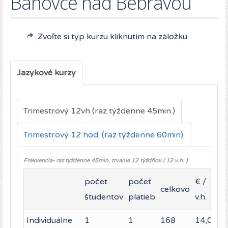
Bánovce nad Bebravou
Zvoľte si typ kurzu kliknutím na záložku
Jazykové kurzy
Trimestrový 12vh (raz týždenne 45min.)
Trimestrový 12 hod. (raz týždenne 60min).
Frekvencia- raz týždenne 45min, trvanie 12 týždňov ( 12 v.h. )
počet
počet
€ /
celkovo
študentov
platieb
v.h.
Individuálne
1
1
168
14,00