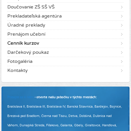
Doučovanie ZŠ SŠ VŠ
Prekladateľská agentúra
Úradné preklady
Prenájom učební
Cenník kurzov
Darčekový poukaz
Fotogaléria
Kontakty
Pridajte sa k nám
- otvorte našu pobočku v týchto mestách:
Bratislava II, Bratislava III, Bratislava IV, Banská Štiavnica, Bardejov, Bojnice,
Brezová pod Bradlom, Čierna nad Tisou, Detva, Dobšiná, Dubnica nad
Váhom, Dunajská Streda, Fiľakovo, Galanta, Gbely, Giraltovce, Handlová,