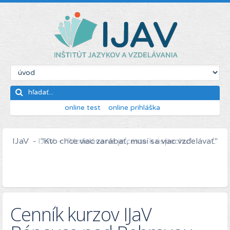
online test
online prihláška
IJaV - "Kto chce viac zarábať, musí sa viac vzdelávať."
Cenník kurzov IJaV