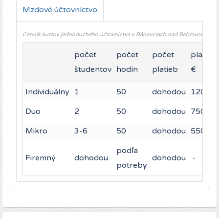
Mzdové účtovníctvo
Cenník kurzov jednoduchého účtovníctva v Bánovciach nad Bebravou
počet
počet
počet
platba
študentov
hodín
platieb
€
Individuálny
1
50
dohodou
1200
Duo
2
50
dohodou
750
Mikro
3-6
50
dohodou
550
podľa
Firemný
dohodou
dohodou
-
potreby