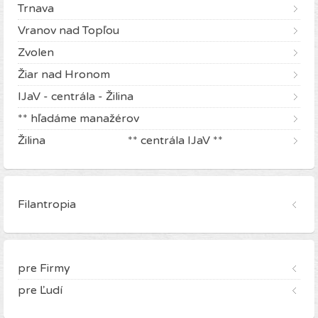
Trnava
Vranov nad Topľou
Zvolen
Žiar nad Hronom
IJaV - centrála - Žilina
** hľadáme manažérov
Žilina ** centrála IJaV **
Filantropia
pre Firmy
pre Ľudí