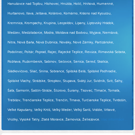
Hanušovce nad Topľou, Hlohovec, Hnúšťa, Holíč, Hriňová, Humenné,
Hurbanovo, Ilava, Jelšava, Kolárovo, Komárno, Krásno nad Kysucou,
Kremnica, Krompachy, Krupina, Leopoldov, Lipany, Liptovský Hrádok,
Medzev, Medzilaborce, Modra, Moldava nad Bodvou, Myjava, Nemšová,
Nitra, Nová Baňa, Nová Dubnica, Nováky, Nové Zámky, Partizánske,
Podolínec, Poltár, Poprad, Rajec, Rajecké Teplice, Revúca, Rimavská Sobota,
Rožňava, Ružomberok, Sabinov, Sečovce, Senica, Sereď, Skalica,
Sládkovičovo, Sliač, Snina, Sobrance, Spišská Belá, Spišské Podhradie,
Spišské Vlachy, Strážske, Stropkov, Stupava, Svätý Jur, Svidník, Svit, Šahy,
Šaľa, Šamorín, Šaštín-Stráže, Štúrovo, Šurany, Tisovec, Tlmače, Tornaľa,
Trebišov, Trenčianske Teplice, Trenčín, Trnava, Turčianske Teplice, Tvrdošín,
Veľké Kapušany, Veľký Krtíš, Veľký Meder, Veľký Šariš, Vráble, Vrbové,
Vrútky, Vysoké Tatry, Zlaté Moravce, Žarnovica, Želiezovce.
Viac informácií ...