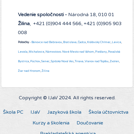
Vedenie spoločnosti -
Národná 18, 010 01
Žilina
, +421 (0)904 444 566, +421 (0)905 903
008
Pobočky
-
Bánovce nad Bebravou
,
Bratislava,
Čadca
,
Kráľovský Chlmec
,
Levice
,
Levoča
,
Michalovce
,
Námestovo
.
Nové Mesto nad Váhom
,
Piešťany
,
Považská
Bystrica
,
Púchov
,
Senec
,
Spišská Nová Ves
,
Trnava,
Vranov nad Topľou
,
Zvolen
,
Žiar nad Hronom
,
Žilina
Copyright © IJaV 2024. All rights reserved.
Škola PC
IJaV
Jazyková škola
Škola účtovníctva
Kurzy a školenia
Doučovanie
Prekladateľská agentúra