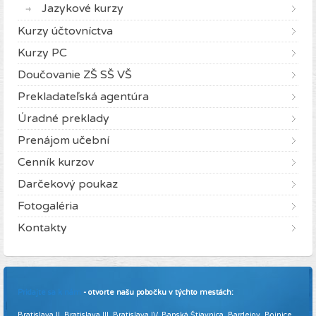
Jazykové kurzy
Kurzy účtovníctva
Kurzy PC
Doučovanie ZŠ SŠ VŠ
Prekladateľská agentúra
Úradné preklady
Prenájom učební
Cenník kurzov
Darčekový poukaz
Fotogaléria
Kontakty
Pridajte sa k nám
- otvorte našu pobočku v týchto mestách:
Bratislava II, Bratislava III, Bratislava IV, Banská Štiavnica, Bardejov, Bojnice,