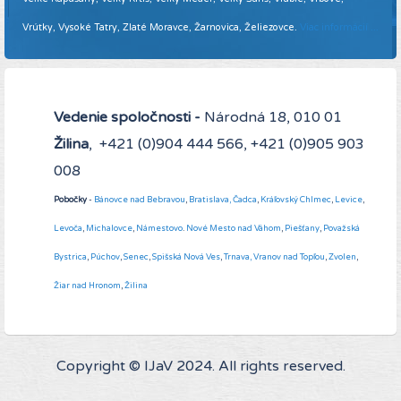
Vrútky, Vysoké Tatry, Zlaté Moravce, Žarnovica, Želiezovce.
Viac informácií ...
Vedenie spoločnosti -
Národná 18, 010 01
Žilina
, +421 (0)904 444 566, +421 (0)905 903
008
Pobočky
-
Bánovce nad Bebravou
,
Bratislava,
Čadca
,
Kráľovský Chlmec
,
Levice
,
Levoča
,
Michalovce
,
Námestovo
.
Nové Mesto nad Váhom
,
Piešťany
,
Považská
Bystrica
,
Púchov
,
Senec
,
Spišská Nová Ves
,
Trnava,
Vranov nad Topľou
,
Zvolen
,
Žiar nad Hronom
,
Žilina
Copyright © IJaV 2024. All rights reserved.