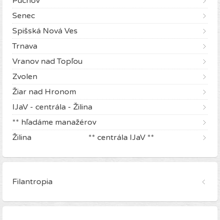
Púchov
Senec
Spišská Nová Ves
Trnava
Vranov nad Topľou
Zvolen
Žiar nad Hronom
IJaV - centrála - Žilina
** hľadáme manažérov
Žilina ** centrála IJaV **
Filantropia