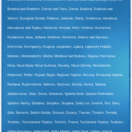
Brezová pod Bradlom, Čierna nad Tisou, Detva, Dobšiná, Dubnica nad
Váhom, Dunajská Streda, Fiľakovo, Galanta, Gbely, Giraltovce, Handlová,
Hanušovce nad Topľou, Hlohovec, Hnúšťa, Holíč, Hriňová, Humenné,
Hurbanovo, Ilava, Jelšava, Kolárovo, Komárno, Krásno nad Kysucou,
Kremnica, Krompachy, Krupina, Leopoldov, Lipany, Liptovský Hrádok,
Medzev, Medzilaborce, Modra, Moldava nad Bodvou, Myjava, Nemšová,
Nitra, Nová Baňa, Nová Dubnica, Nováky, Nové Zámky, Partizánske,
Podolínec, Poltár, Poprad, Rajec, Rajecké Teplice, Revúca, Rimavská Sobota,
Rožňava, Ružomberok, Sabinov, Sečovce, Senica, Sereď, Skalica,
Sládkovičovo, Sliač, Snina, Sobrance, Spišská Belá, Spišské Podhradie,
Spišské Vlachy, Strážske, Stropkov, Stupava, Svätý Jur, Svidník, Svit, Šahy,
Šaľa, Šamorín, Šaštín-Stráže, Štúrovo, Šurany, Tisovec, Tlmače, Tornaľa,
Trebišov, Trenčianske Teplice, Trenčín, Trnava, Turčianske Teplice, Tvrdošín,
Veľké Kapušany, Veľký Krtíš, Veľký Meder, Veľký Šariš, Vráble, Vrbové,