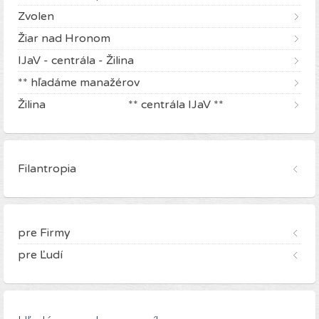
Zvolen
Žiar nad Hronom
IJaV - centrála - Žilina
** hľadáme manažérov
Žilina ** centrála IJaV **
Filantropia
pre Firmy
pre Ľudí