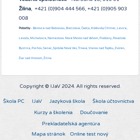
Žilina
, +421 (0)904 444 566, +421 (0)905 903
008
Pobočky
-
Bánovce nad Bebravou
,
Bratislava,
Čadca
,
Kráľovský Chlmec
,
Levice
,
Levoča
,
Michalovce
,
Námestovo
.
Nové Mesto nad Váhom
,
Piešťany
,
Považská
Bystrica
,
Púchov
,
Senec
,
Spišská Nová Ves
,
Trnava,
Vranov nad Topľou
,
Zvolen
,
Žiar nad Hronom
,
Žilina
Copyright © IJaV 2024. All rights reserved.
Škola PC
IJaV
Jazyková škola
Škola účtovníctva
Kurzy a školenia
Doučovanie
Prekladateľská agentúra
Mapa stránok
Online test nový