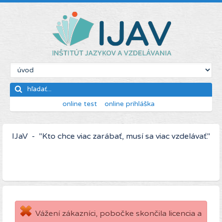
online test
online prihláška
IJaV - "Kto chce viac zarábať, musí sa viac vzdelávať."
Vážení zákazníci, pobočke skončila licencia a