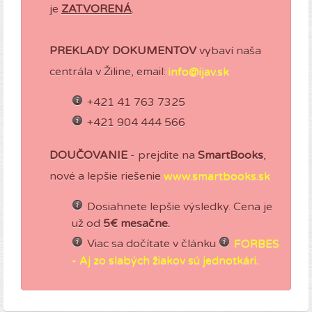
je
ZATVORENÁ
.
PREKLADY DOKUMENTOV
vybaví naša
centrála v Žiline, email:
info@ijav.sk
+421 41 763 7325
+421 904 444 566
DOUČOVANIE
- prejdite na
SmartBooks
,
nové a lepšie riešenie
www.smartbooks.sk
Dosiahnete lepšie výsledky. Cena je
už od
5€ mesačne.
Viac sa dočítate v článku
FORBES
- Aj zo slabých žiakov sú jednotkári.