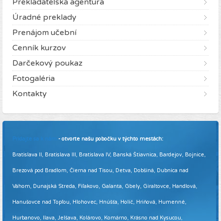
Prekladateľská agentúra
Úradné preklady
Prenájom učební
Cenník kurzov
Darčekový poukaz
Fotogaléria
Kontakty
Pridajte sa k nám
- otvorte našu pobočku v týchto mestách:
Bratislava II, Bratislava III, Bratislava IV, Banská Štiavnica, Bardejov, Bojnice,
Brezová pod Bradlom, Čierna nad Tisou, Detva, Dobšiná, Dubnica nad
Váhom, Dunajská Streda, Fiľakovo, Galanta, Gbely, Giraltovce, Handlová,
Hanušovce nad Topľou, Hlohovec, Hnúšťa, Holíč, Hriňová, Humenné,
Hurbanovo, Ilava, Jelšava, Kolárovo, Komárno, Krásno nad Kysucou,