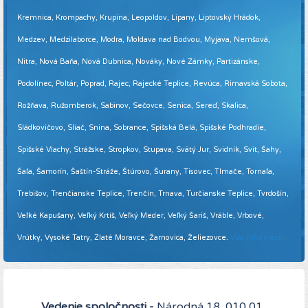
Kremnica, Krompachy, Krupina, Leopoldov, Lipany, Liptovský Hrádok,
Medzev, Medzilaborce, Modra, Moldava nad Bodvou, Myjava, Nemšová,
Nitra, Nová Baňa, Nová Dubnica, Nováky, Nové Zámky, Partizánske,
Podolínec, Poltár, Poprad, Rajec, Rajecké Teplice, Revúca, Rimavská Sobota,
Rožňava, Ružomberok, Sabinov, Sečovce, Senica, Sereď, Skalica,
Sládkovičovo, Sliač, Snina, Sobrance, Spišská Belá, Spišské Podhradie,
Spišské Vlachy, Strážske, Stropkov, Stupava, Svätý Jur, Svidník, Svit, Šahy,
Šaľa, Šamorín, Šaštín-Stráže, Štúrovo, Šurany, Tisovec, Tlmače, Tornaľa,
Trebišov, Trenčianske Teplice, Trenčín, Trnava, Turčianske Teplice, Tvrdošín,
Veľké Kapušany, Veľký Krtíš, Veľký Meder, Veľký Šariš, Vráble, Vrbové,
Vrútky, Vysoké Tatry, Zlaté Moravce, Žarnovica, Želiezovce.
Viac informácií ...
Vedenie spoločnosti -
Národná 18, 010 01