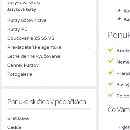
Jazyková škola
Jazykové kurzy
Ku
Ku
Kurzy účtovníctva
Kurzy PC
Ponuka
Doučovanie ZŠ SŠ VŠ
Prekladateľská agentúra
Anglic
Letné denné vyučovanie
Nemec
Cenník kurzov
Franc
Fotogaléria
Ruský
Po doh
Ponuka služieb v pobočkách
Čo Vám 
Bratislava
→ gara
Čadca