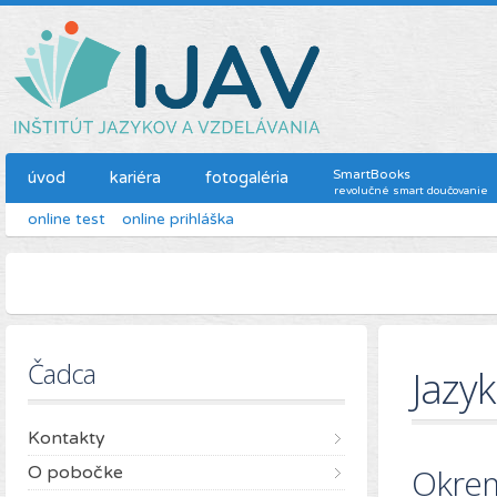
SmartBooks
úvod
kariéra
fotogaléria
revolučné smart doučovanie
online test
online prihláška
Čadca
Jazyk
Kontakty
Okrem
O pobočke