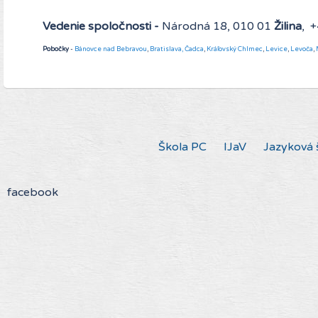
Vedenie spoločnosti -
Národná 18, 010 01
Žilina
, 
Pobočky
-
Bánovce nad Bebravou
,
Bratislava,
Čadca
,
Kráľovský Chlmec
,
Levice
,
Levoča
,
Škola PC
IJaV
Jazyková 
facebook