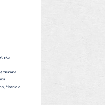
ať ako
ať získané
axi
a, čítanie a