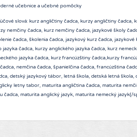
derné učebnice a učebné pomôcky
ľúčové slová: kurz angličtiny čadca, kurzy angličtiny čadca, 
rzy nemčiny čadca, kurz nemčiny čadca, jazykové školy čadc
lenie čadca, školenia čadca, jazykový kurz čadca, jazykové 
o jazyka čadca, kurzy anglického jazyka čadca, kurz nemeck
eckého jazyka čadca, kurz francúzštiny čadca,kurzy francúz
 čadca, nemčina čadca, španielčina čadca, francúzština čadc
dca, detský jazykový tábor, letná škola, detská letná škola, 
licky letny tabor, maturita angličtina čadca, maturita nemč
u čadca, maturita anglický jazyk, maturita nemecký jazyk{/sp