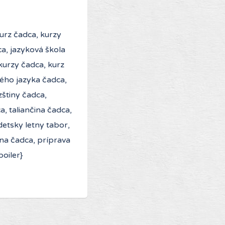
kurz čadca, kurzy
a, jazyková škola
kurzy čadca, kurz
ého jazyka čadca,
štiny čadca,
a, taliančina čadca,
detsky letny tabor,
ina čadca, príprava
oiler}