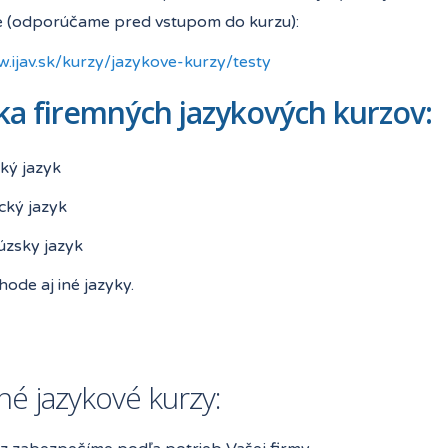
 (odporúčame pred vstupom do kurzu):
w.ijav.sk/kurzy/jazykove-kurzy/testy
a firemných jazykových kurzov:
ký jazyk
ký jazyk
úzsky jazyk
ode aj iné jazyky.
né jazykové kurzy: