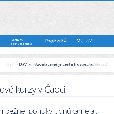
kontakty
Projekty EÚ
Môj IJaV
a ponuka služieb
IJaV - "Kto chce viac zarábať, musí sa viac vzdelávať."
ové kurzy v Čadci
 bežnej ponuky ponúkame aj: