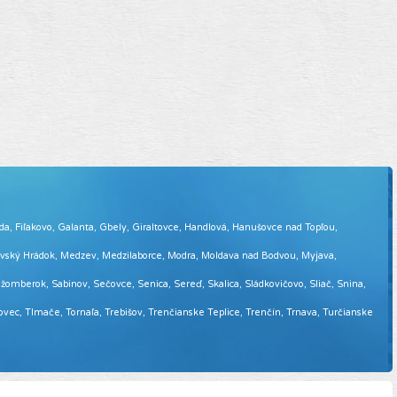
eda, Fiľakovo, Galanta, Gbely, Giraltovce, Handlová, Hanušovce nad Topľou,
tovský Hrádok, Medzev, Medzilaborce, Modra, Moldava nad Bodvou, Myjava,
omberok, Sabinov, Sečovce, Senica, Sereď, Skalica, Sládkovičovo, Sliač, Snina,
sovec, Tlmače, Tornaľa, Trebišov, Trenčianske Teplice, Trenčín, Trnava, Turčianske