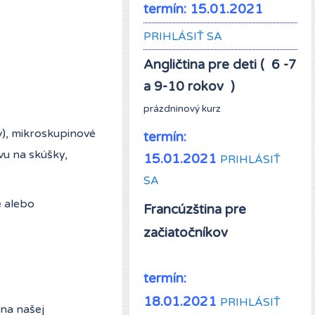
termín: 15.01.2021
PRIHLÁSIŤ SA
Angličtina pre deti ( 6 -7
a 9-10 rokov )
prázdninový kurz
v), mikroskupinové
termín:
vu na skúšky,
15.01.2021
PRIHLÁSIŤ
SA
e alebo
Francúzština pre
začiatočníkov
termín:
18.01.2021
PRIHLÁSIŤ
na našej