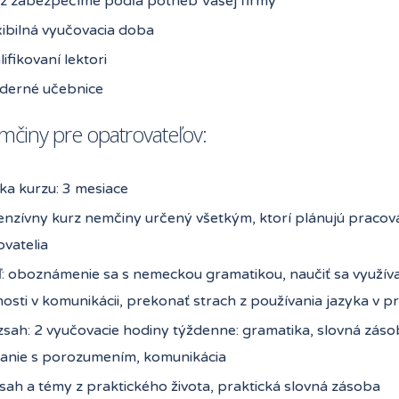
z zabezpečíme podľa potrieb Vašej firmy
xibilná vyučovacia doba
lifikovaní lektori
derné učebnice
mčiny pre opatrovateľov:
ka kurzu: 3 mesiace
enzívny kurz nemčiny určený všetkým, ktorí plánujú pracov
vatelia
ľ: oboznámenie sa s nemeckou gramatikou, naučiť sa využív
sti v komunikácii, prekonať strach z používania jazyka v pr
sah: 2 vyučovacie hodiny týždenne: gramatika, slovná zásob
anie s porozumením, komunikácia
ah a témy z praktického života, praktická slovná zásoba