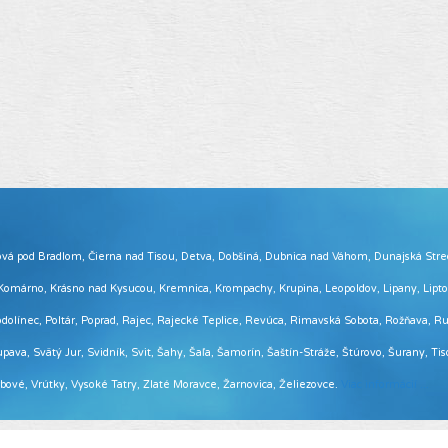
 Brezová pod Bradlom, Čierna nad Tisou, Detva, Dobšiná, Dubnica nad Váhom, Dunajská Str
, Komárno, Krásno nad Kysucou, Kremnica, Krompachy, Krupina, Leopoldov, Lipany, Lip
ínec, Poltár, Poprad, Rajec, Rajecké Teplice, Revúca, Rimavská Sobota, Rožňava, Ruž
pava, Svätý Jur, Svidník, Svit, Šahy, Šaľa, Šamorín, Šaštín-Stráže, Štúrovo, Šurany, Ti
Vrbové, Vrútky, Vysoké Tatry, Zlaté Moravce, Žarnovica, Želiezovce.
Viac informácií ...