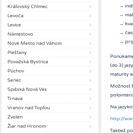
→ indi
Kráľovský Chlmec
→ mal
Levoča
→ kva
Levice
→ časo
Námestovo
→ prí
Nové Mesto nad Váhom
Piešťany
Ponúkame 
Považská Bystrica
(do 3) jaz
Púchov
maturity 
Senec
Možnosť š
Spišská Nová Ves
polointenz
Trnava
Na jazykov
Vranov nad Topľou
Zvolen
http://www
Žiar nad Hronom
Taktiež p