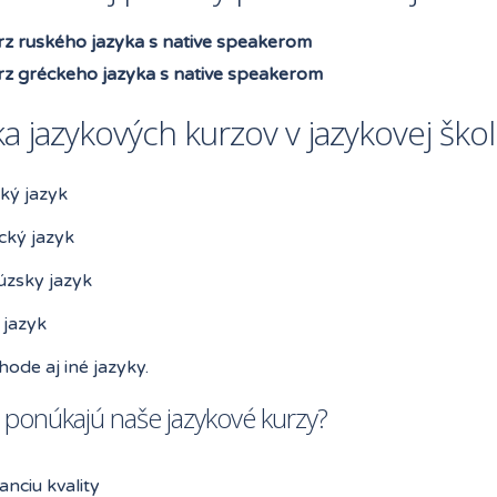
rz ruského jazyka s native speakerom
rz gréckeho jazyka s native speakerom
 jazykových kurzov v jazykovej škol
ký jazyk
ký jazyk
úzsky jazyk
 jazyk
ode aj iné jazyky.
ponúkajú naše jazykové kurzy?
nciu kvality