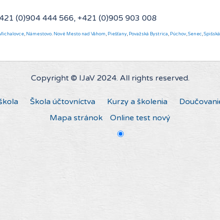
+421 (0)904 444 566, +421 (0)905 903 008
Michalovce
,
Námestovo
.
Nové Mesto nad Váhom
,
Piešťany
,
Považská Bystrica
,
Púchov
,
Senec
,
Spišsk
Copyright © IJaV 2024. All rights reserved.
škola
Škola účtovníctva
Kurzy a školenia
Doučovani
Mapa stránok
Online test nový