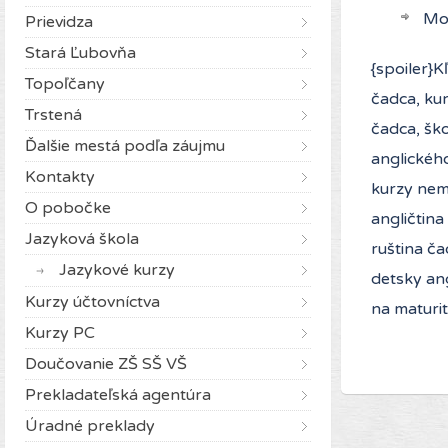
Mo
Prievidza
Stará Ľubovňa
{spoiler}K
Topoľčany
čadca, ku
Trstená
čadca, ško
Ďalšie mestá podľa záujmu
anglickéh
Kontakty
kurzy nem
O pobočke
angličtina
Jazyková škola
ruština ča
Jazykové kurzy
detsky ang
Kurzy účtovníctva
na maturit
Kurzy PC
Doučovanie ZŠ SŠ VŠ
Prekladateľská agentúra
Úradné preklady