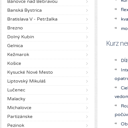
kur
Bánovce nad Bebravou
fle
Banská Bystrica
Bratislava V - Petržalka
kva
Brezno
mo
Dolný Kubín
Kurz ne
Gelnica
Kežmarok
Dĺž
Košice
Int
Kysucké Nové Mesto
opatro
Liptovský Mikuláš
Cie
Lučenec
vedomo
Malacky
Roz
Michalovce
počúv
Partizánske
Obs
Pezinok