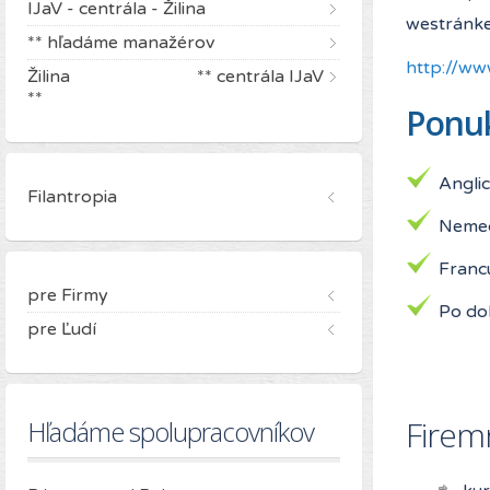
IJaV - centrála - Žilina
westránke
** hľadáme manažérov
http://ww
Žilina ** centrála IJaV
**
Ponuk
Anglic
Filantropia
Nemec
Franc
pre Firmy
Po doh
pre Ľudí
Firem
Hľadáme spolupracovníkov