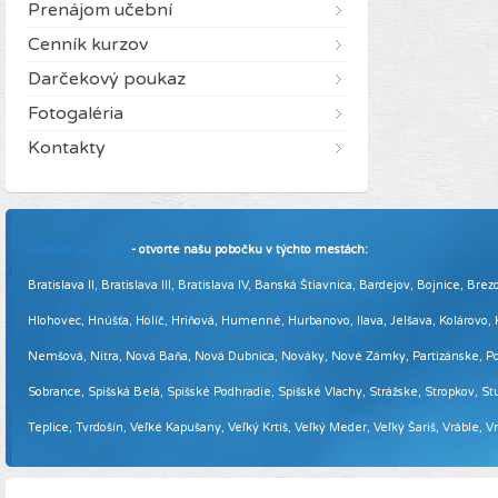
Prenájom učební
Cenník kurzov
Darčekový poukaz
Fotogaléria
Kontakty
Pridajte sa k nám
- otvorte našu pobočku v týchto mestách:
Bratislava II, Bratislava III, Bratislava IV, Banská Štiavnica, Bardejov, Bojnice,
Hlohovec, Hnúšťa, Holíč, Hriňová, Humenné, Hurbanovo, Ilava, Jelšava, Kolárovo
Nemšová, Nitra, Nová Baňa, Nová Dubnica, Nováky, Nové Zámky, Partizánske, Podol
Sobrance, Spišská Belá, Spišské Podhradie, Spišské Vlachy, Strážske, Stropkov, Stu
Teplice, Tvrdošín, Veľké Kapušany, Veľký Krtíš, Veľký Meder, Veľký Šariš, Vráble, 