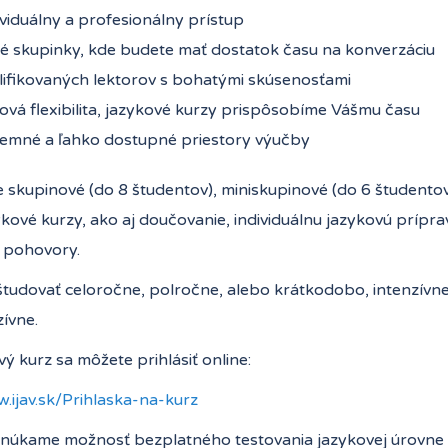
viduálny a profesionálny prístup
é skupinky, kde budete mať dostatok času na konverzáciu
lifikovaných lektorov s bohatými skúsenosťami
vá flexibilita, jazykové kurzy prispôsobíme Vášmu času
jemné a ľahko dostupné priestory výučby
skupinové (do 8 študentov), miniskupinové (do 6 študento
ykové kurzy, ako aj doučovanie, individuálnu jazykovú prípra
a pohovory.
tudovať celoročne, polročne, alebo krátkodobo, intenzívn
ívne.
ý kurz sa môžete prihlásiť online:
.ijav.sk/Prihlaska-na-kurz
onúkame možnosť bezplatného testovania jazykovej úrovne 