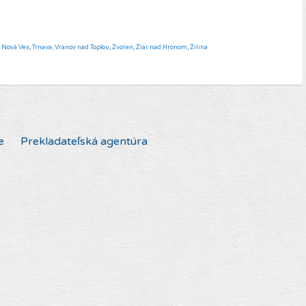
á Nová Ves
,
Trnava,
Vranov nad Topľou
,
Zvolen
,
Žiar nad Hronom
,
Žilina
e
Prekladateľská agentúra