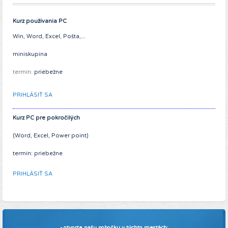
Kurz používania PC
Win, Word, Excel, Pošta,...
miniskupina
termín:
priebežne
PRIHLÁSIŤ SA
Kurz PC pre pokročilých
(Word, Excel, Power point)
termín: priebežne
PRIHLÁSIŤ SA
Pridajte sa k nám
- otvorte našu pobočku v týchto mestách: