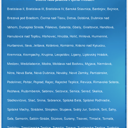
Bratislava II, Bratislava III, Bratislava IV, Banská Štiavnica, Bardejov, Bojnice,
Brezová pod Bradlom, Čierna nad Tisou, Detva, Dobšiná, Dubnica nad
Váhom, Dunajská Streda, Fiľakovo, Galanta, Gbely, Giraltovce, Handlová,
Hanušovce nad Topľou, Hlohovec, Hnúšťa, Holíč, Hriňová, Humenné,
Hurbanovo, Ilava, Jelšava, Kolárovo, Komárno, Krásno nad Kysucou,
Kremnica, Krompachy, Krupina, Leopoldov, Lipany, Liptovský Hrádok,
Medzev, Medzilaborce, Modra, Moldava nad Bodvou, Myjava, Nemšová,
Nitra, Nová Baňa, Nová Dubnica, Nováky, Nové Zámky, Partizánske,
Podolínec, Poltár, Poprad, Rajec, Rajecké Teplice, Revúca, Rimavská Sobota,
Rožňava, Ružomberok, Sabinov, Sečovce, Senica, Sereď, Skalica,
Sládkovičovo, Sliač, Snina, Sobrance, Spišská Belá, Spišské Podhradie,
Spišské Vlachy, Strážske, Stropkov, Stupava, Svätý Jur, Svidník, Svit, Šahy,
Šaľa, Šamorín, Šaštín-Stráže, Štúrovo, Šurany, Tisovec, Tlmače, Tornaľa,
Trebišov, Trenčianske Teplice, Trenčín, Trnava, Turčianske Teplice, Tvrdošín,