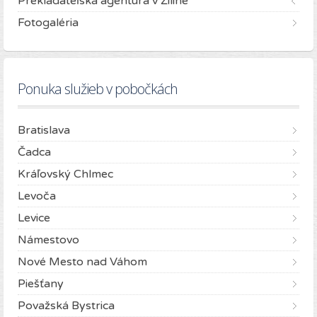
Prekladateľská agentúra v Žiline
Fotogaléria
Ponuka služieb v pobočkách
Bratislava
Čadca
Kráľovský Chlmec
Levoča
Levice
Námestovo
Nové Mesto nad Váhom
Piešťany
Považská Bystrica