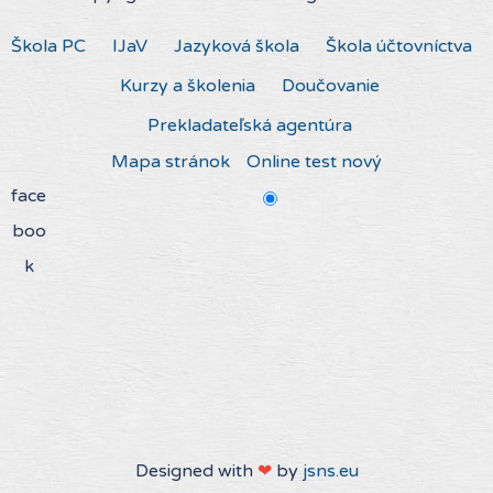
Škola PC
IJaV
Jazyková škola
Škola účtovníctva
Kurzy a školenia
Doučovanie
Prekladateľská agentúra
Mapa stránok
Online test nový
face
boo
k
Designed with
❤
by
jsns.eu