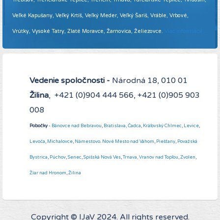
Veľké Kapušany, Veľký Krtíš, Veľký Meder, Veľký Šariš, Vráble, Vrbové,
Vrútky, Vysoké Tatry, Zlaté Moravce, Žarnovica, Želiezovce.
Viac informácií ...
Vedenie spoločnosti -
Národná 18, 010 01
Žilina
, +421 (0)904 444 566, +421 (0)905 903
008
Pobočky
-
Bánovce nad Bebravou
,
Bratislava,
Čadca
,
Kráľovský Chlmec
,
Levice
,
Levoča
,
Michalovce
,
Námestovo
.
Nové Mesto nad Váhom
,
Piešťany
,
Považská
Bystrica
,
Púchov
,
Senec
,
Spišská Nová Ves
,
Trnava,
Vranov nad Topľou
,
Zvolen
,
Žiar nad Hronom
,
Žilina
Copyright © IJaV 2024. All rights reserved.