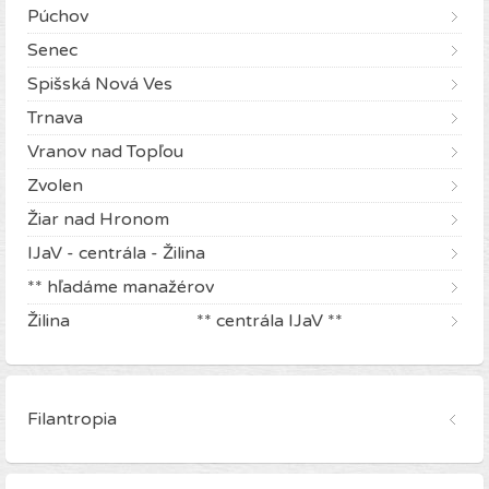
Púchov
Senec
Spišská Nová Ves
Trnava
Vranov nad Topľou
Zvolen
Žiar nad Hronom
IJaV - centrála - Žilina
** hľadáme manažérov
Žilina ** centrála IJaV **
Filantropia