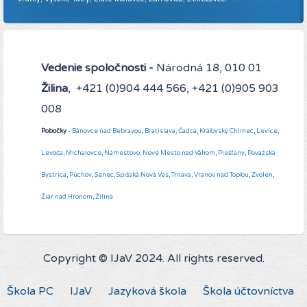
Vedenie spoločnosti -
Národná 18, 010 01
Žilina
, +421 (0)904 444 566, +421 (0)905 903
008
Pobočky
-
Bánovce nad Bebravou
,
Bratislava,
Čadca
,
Kráľovský Chlmec
,
Levice
,
Levoča
,
Michalovce
,
Námestovo
.
Nové Mesto nad Váhom
,
Piešťany
,
Považská
Bystrica
,
Púchov
,
Senec
,
Spišská Nová Ves
,
Trnava,
Vranov nad Topľou
,
Zvolen
,
Žiar nad Hronom
,
Žilina
Copyright © IJaV 2024. All rights reserved.
Škola PC
IJaV
Jazyková škola
Škola účtovníctva