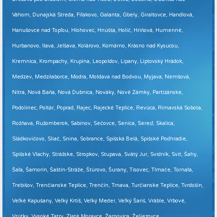
Váhom, Dunajská Streda, Fiľakovo, Galanta, Gbely, Giraltovce, Handlová,
Hanušovce nad Topľou, Hlohovec, Hnúšťa, Holíč, Hriňová, Humenné,
Hurbanovo, Ilava, Jelšava, Kolárovo, Komárno, Krásno nad Kysucou,
Kremnica, Krompachy, Krupina, Leopoldov, Lipany, Liptovský Hrádok,
Medzev, Medzilaborce, Modra, Moldava nad Bodvou, Myjava, Nemšová,
Nitra, Nová Baňa, Nová Dubnica, Nováky, Nové Zámky, Partizánske,
Podolínec, Poltár, Poprad, Rajec, Rajecké Teplice, Revúca, Rimavská Sobota,
Rožňava, Ružomberok, Sabinov, Sečovce, Senica, Sereď, Skalica,
Sládkovičovo, Sliač, Snina, Sobrance, Spišská Belá, Spišské Podhradie,
Spišské Vlachy, Strážske, Stropkov, Stupava, Svätý Jur, Svidník, Svit, Šahy,
Šaľa, Šamorín, Šaštín-Stráže, Štúrovo, Šurany, Tisovec, Tlmače, Tornaľa,
Trebišov, Trenčianske Teplice, Trenčín, Trnava, Turčianske Teplice, Tvrdošín,
Veľké Kapušany, Veľký Krtíš, Veľký Meder, Veľký Šariš, Vráble, Vrbové,
Vrútky, Vysoké Tatry, Zlaté Moravce, Žarnovica, Želiezovce.
Viac informácií ...