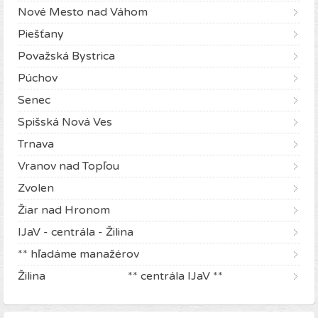
Nové Mesto nad Váhom
Piešťany
Považská Bystrica
Púchov
Senec
Spišská Nová Ves
Trnava
Vranov nad Topľou
Zvolen
Žiar nad Hronom
IJaV - centrála - Žilina
** hľadáme manažérov
Žilina ** centrála IJaV **