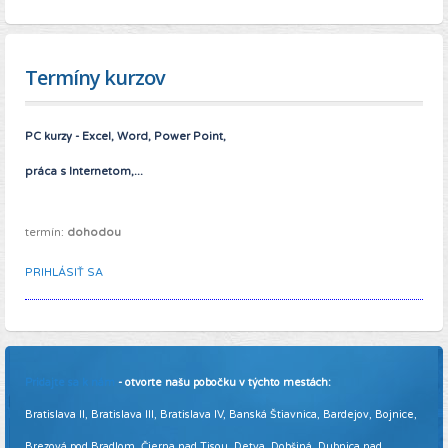
Termíny kurzov
PC kurzy - Excel, Word, Power Point,
práca s Internetom,...
termín:
dohodou
PRIHLÁSIŤ SA
Pridajte sa k nám
- otvorte našu pobočku v týchto mestách:
Bratislava II, Bratislava III, Bratislava IV, Banská Štiavnica, Bardejov, Bojnice,
Brezová pod Bradlom, Čierna nad Tisou, Detva, Dobšiná, Dubnica nad