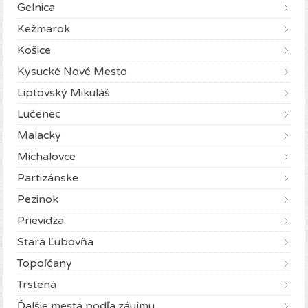
Gelnica
Kežmarok
Košice
Kysucké Nové Mesto
Liptovský Mikuláš
Lučenec
Malacky
Michalovce
Partizánske
Pezinok
Prievidza
Stará Ľubovňa
Topoľčany
Trstená
Ďalšie mestá podľa záujmu