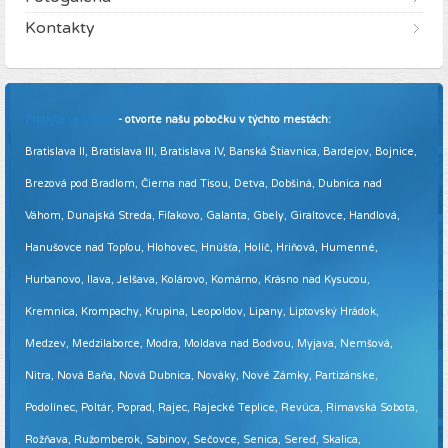
Kontakty
Pridajte sa k nám
- otvorte našu pobočku v týchto mestách:
Bratislava II, Bratislava III, Bratislava IV, Banská Štiavnica, Bardejov, Bojnice,
Brezová pod Bradlom, Čierna nad Tisou, Detva, Dobšiná, Dubnica nad
Váhom, Dunajská Streda, Fiľakovo, Galanta, Gbely, Giraltovce, Handlová,
Hanušovce nad Topľou, Hlohovec, Hnúšťa, Holíč, Hriňová, Humenné,
Hurbanovo, Ilava, Jelšava, Kolárovo, Komárno, Krásno nad Kysucou,
Kremnica, Krompachy, Krupina, Leopoldov, Lipany, Liptovský Hrádok,
Medzev, Medzilaborce, Modra, Moldava nad Bodvou, Myjava, Nemšová,
Nitra, Nová Baňa, Nová Dubnica, Nováky, Nové Zámky, Partizánske,
Podolínec, Poltár, Poprad, Rajec, Rajecké Teplice, Revúca, Rimavská Sobota,
Rožňava, Ružomberok, Sabinov, Sečovce, Senica, Sereď, Skalica,