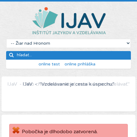
online test
online prihláška
IJaV - "Kto chce viac zarábať, musí sa viac vzdelávať."
Pobočka je dlhodobo zatvorená.