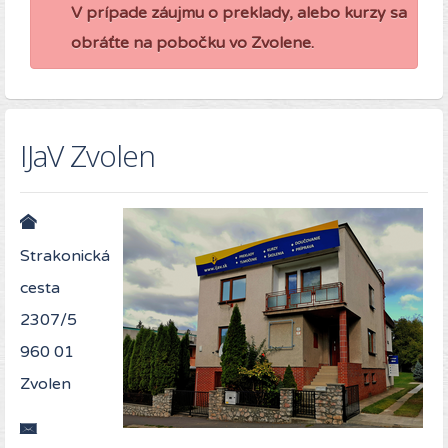
V prípade záujmu o preklady, alebo kurzy sa
obráťte na pobočku vo Zvolene.
IJaV Zvolen
Strakonická
cesta
2307/5
960 01
Zvolen