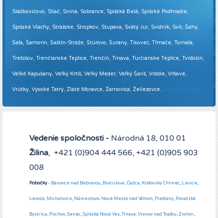
Sládkovičovo, Sliač, Snina, Sobrance, Spišská Belá, Spišské Podhradie,
Spišské Vlachy, Strážske, Stropkov, Stupava, Svätý Jur, Svidník, Svit, Šahy,
Šaľa, Šamorín, Šaštín-Stráže, Štúrovo, Šurany, Tisovec, Tlmače, Tornaľa,
Trebišov, Trenčianske Teplice, Trenčín, Trnava, Turčianske Teplice, Tvrdošín,
Veľké Kapušany, Veľký Krtíš, Veľký Meder, Veľký Šariš, Vráble, Vrbové,
Vrútky, Vysoké Tatry, Zlaté Moravce, Žarnovica, Želiezovce.
Viac informácií ...
Vedenie spoločnosti -
Národná 18, 010 01
Žilina
, +421 (0)904 444 566, +421 (0)905 903
008
Pobočky
-
Bánovce nad Bebravou
,
Bratislava,
Čadca
,
Kráľovský Chlmec
,
Levice
,
Levoča
,
Michalovce
,
Námestovo
.
Nové Mesto nad Váhom
,
Piešťany
,
Považská
Bystrica
,
Púchov
,
Senec
,
Spišská Nová Ves
,
Trnava,
Vranov nad Topľou
,
Zvolen
,