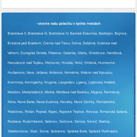
Pridajte sa k nám
- otvorte našu pobočku v týchto mestách:
Bratislava II, Bratislava III, Bratislava IV, Banská Štiavnica, Bardejov, Bojnice,
Brezová pod Bradlom, Čierna nad Tisou, Detva, Dobšiná, Dubnica nad
Váhom, Dunajská Streda, Fiľakovo, Galanta, Gbely, Giraltovce, Handlová,
Hanušovce nad Topľou, Hlohovec, Hnúšťa, Holíč, Hriňová, Humenné,
Hurbanovo, Ilava, Jelšava, Kolárovo, Komárno, Krásno nad Kysucou,
Kremnica, Krompachy, Krupina, Leopoldov, Lipany, Liptovský Hrádok,
Medzev, Medzilaborce, Modra, Moldava nad Bodvou, Myjava, Nemšová,
Nitra, Nová Baňa, Nová Dubnica, Nováky, Nové Zámky, Partizánske,
Podolínec, Poltár, Poprad, Rajec, Rajecké Teplice, Revúca, Rimavská Sobota,
Rožňava, Ružomberok, Sabinov, Sečovce, Senica, Sereď, Skalica,
Sládkovičovo, Sliač, Snina, Sobrance, Spišská Belá, Spišské Podhradie,