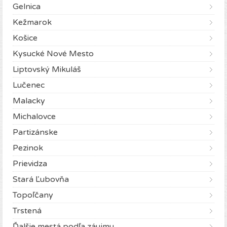
Gelnica
Kežmarok
Košice
Kysucké Nové Mesto
Liptovský Mikuláš
Lučenec
Malacky
Michalovce
Partizánske
Pezinok
Prievidza
Stará Ľubovňa
Topoľčany
Trstená
Ďalšie mestá podľa záujmu