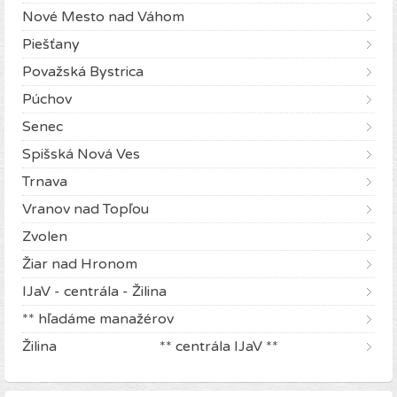
Nové Mesto nad Váhom
Piešťany
Považská Bystrica
Púchov
Senec
Spišská Nová Ves
Trnava
Vranov nad Topľou
Zvolen
Žiar nad Hronom
IJaV - centrála - Žilina
** hľadáme manažérov
Žilina ** centrála IJaV **