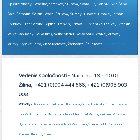
Spišské Vlachy, Strážske, Stropkov, Stupava, Svätý Jur, Svidník, Svit, Šahy,
Šaľa, Šamorín, Šaštín-Stráže, Štúrovo, Šurany, Tisovec, Tlmače, Tornaľa,
Trebišov, Trenčianske Teplice, Trenčín, Trnava, Turčianske Teplice, Tvrdošín,
Veľké Kapušany, Veľký Krtíš, Veľký Meder, Veľký Šariš, Vráble, Vrbové,
Vrútky, Vysoké Tatry, Zlaté Moravce, Žarnovica, Želiezovce.
Viac informácií ...
Vedenie spoločnosti -
Národná 18, 010 01
Žilina
, +421 (0)904 444 566, +421 (0)905 903
008
Pobočky
-
Bánovce nad Bebravou
,
Bratislava,
Čadca
,
Kráľovský Chlmec
,
Levice
,
Levoča
,
Michalovce
,
Námestovo
.
Nové Mesto nad Váhom
,
Piešťany
,
Považská
Bystrica
,
Púchov
,
Senec
,
Spišská Nová Ves
,
Trnava,
Vranov nad Topľou
,
Zvolen
,
Žiar nad Hronom
,
Žilina