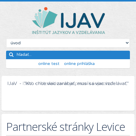
online test
online prihláška
IJaV - "Kto chce viac zarábať, musí sa viac vzdelávať."
Partnerské stránky Levice