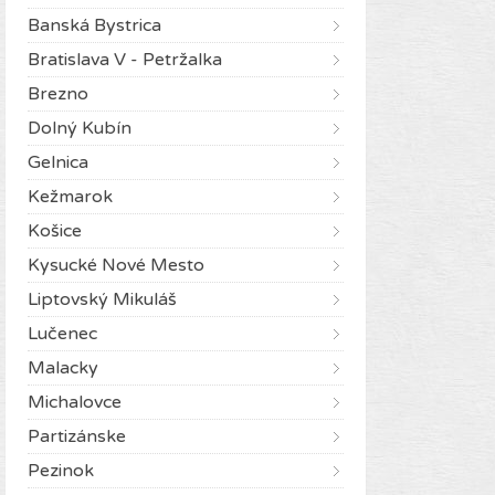
Banská Bystrica
Bratislava V - Petržalka
Brezno
Dolný Kubín
Gelnica
Kežmarok
Košice
Kysucké Nové Mesto
Liptovský Mikuláš
Lučenec
Malacky
Michalovce
Partizánske
Pezinok