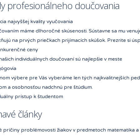
y profesionálneho doučovania
ia najvyššej kvality vyučovania
čovaním máme dlhoročné skúsenosti. Sústavne sa mu venujem
ňujú na prvých priečkach prijímacích skúšok. Prezrite si ús
nkurenčné ceny
ašich individuálnych doučovaní sú najlepšie v meste
ógovia
snom výbere pre Vás vyberáme len tých najkvalitnejších pe
tom a osobnosťou nadchnú pre štúdium.
duálny prístup k študentom
mavé články
é príčiny problémovosti žiakov v predmetoch matematika a 