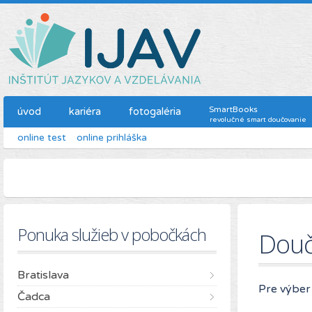
SmartBooks
úvod
kariéra
fotogaléria
revolučné smart doučovanie
online test
online prihláška
Ponuka služieb v pobočkách
Douč
Bratislava
Pre výber
Čadca