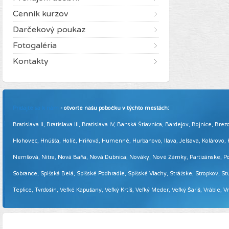
Cenník kurzov
Darčekový poukaz
Fotogaléria
Kontakty
Pridajte sa k nám
- otvorte našu pobočku v týchto mestách:
Bratislava II, Bratislava III, Bratislava IV, Banská Štiavnica, Bardejov, Bojnice,
Hlohovec, Hnúšťa, Holíč, Hriňová, Humenné, Hurbanovo, Ilava, Jelšava, Kolárovo
Nemšová, Nitra, Nová Baňa, Nová Dubnica, Nováky, Nové Zámky, Partizánske, Podol
Sobrance, Spišská Belá, Spišské Podhradie, Spišské Vlachy, Strážske, Stropkov, Stu
Teplice, Tvrdošín, Veľké Kapušany, Veľký Krtíš, Veľký Meder, Veľký Šariš, Vráble, 