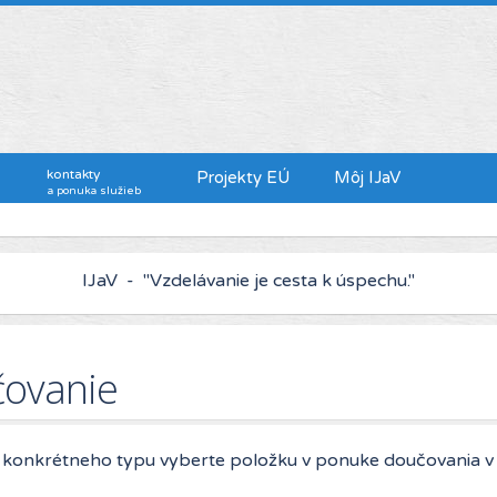
kontakty
Projekty EÚ
Môj IJaV
a ponuka služieb
IJaV - "Kto chce viac zarábať, musí sa viac vzdelávať."
ovanie
 konkrétneho typu vyberte položku v ponuke doučovania v 