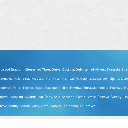
 Brezová pod Bradlom, Čierna nad Tisou, Detva, Dobšiná, Dubnica nad Váhom, Dunajská Str
, Komárno, Krásno nad Kysucou, Kremnica, Krompachy, Krupina, Leopoldov, Lipany, Lip
ínec, Poltár, Poprad, Rajec, Rajecké Teplice, Revúca, Rimavská Sobota, Rožňava, Ruž
pava, Svätý Jur, Svidník, Svit, Šahy, Šaľa, Šamorín, Šaštín-Stráže, Štúrovo, Šurany, Ti
Vrbové, Vrútky, Vysoké Tatry, Zlaté Moravce, Žarnovica, Želiezovce.
Viac informácií ...