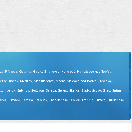
eda, Fiľakovo, Galanta, Gbely, Giraltovce, Handlová, Hanušovce nad Topľou,
tovský Hrádok, Medzev, Medzilaborce, Modra, Moldava nad Bodvou, Myjava,
omberok, Sabinov, Sečovce, Senica, Sereď, Skalica, Sládkovičovo, Sliač, Snina,
sovec, Tlmače, Tornaľa, Trebišov, Trenčianske Teplice, Trenčín, Trnava, Turčianske