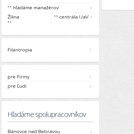
** hľadáme manažérov
Žilina ** centrála IJaV
**
Filantropia
pre Firmy
pre Ľudí
Hľadáme spolupracovníkov
Bánovce nad Bebravou