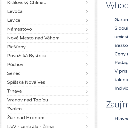
Výhod
Kráľovský Chlmec
Levoča
Garanc
Levice
S dou
Námestovo
umiest
Nové Mesto nad Váhom
Bezko
Piešťany
Ceny n
Považská Bystrica
Pedag
Púchov
V prí
Senec
talen
Spišská Nová Ves
Indivi
Trnava
Vranov nad Topľou
Zaují
Zvolen
Žiar nad Hronom
Hlavn
IJaV - centrála - Žilina