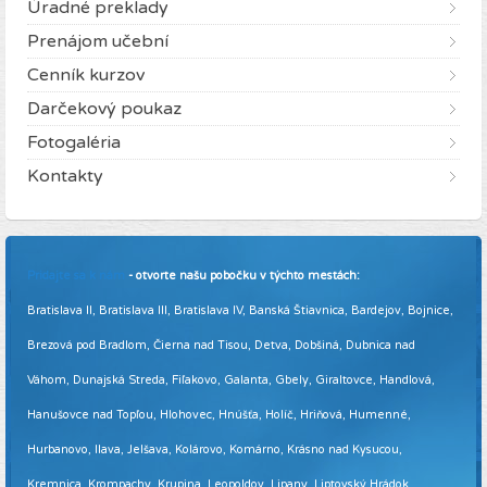
Úradné preklady
Prenájom učební
Cenník kurzov
Darčekový poukaz
Fotogaléria
Kontakty
Pridajte sa k nám
- otvorte našu pobočku v týchto mestách:
Bratislava II, Bratislava III, Bratislava IV, Banská Štiavnica, Bardejov, Bojnice,
Brezová pod Bradlom, Čierna nad Tisou, Detva, Dobšiná, Dubnica nad
Váhom, Dunajská Streda, Fiľakovo, Galanta, Gbely, Giraltovce, Handlová,
Hanušovce nad Topľou, Hlohovec, Hnúšťa, Holíč, Hriňová, Humenné,
Hurbanovo, Ilava, Jelšava, Kolárovo, Komárno, Krásno nad Kysucou,
Kremnica, Krompachy, Krupina, Leopoldov, Lipany, Liptovský Hrádok,