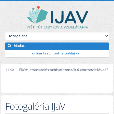
online test
online prihláška
IJaV - "Kto chce viac zarábať, musí sa viac vzdelávať."
Fotogaléria IJaV