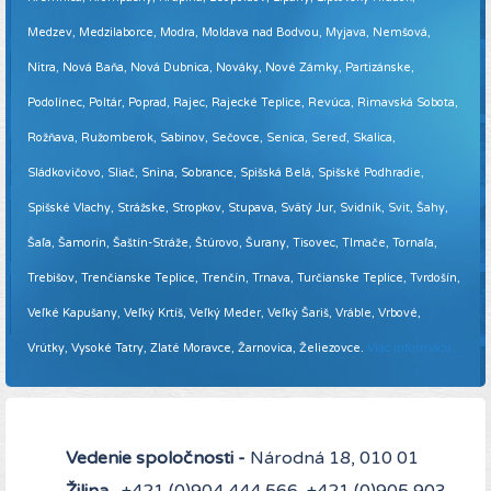
Medzev, Medzilaborce, Modra, Moldava nad Bodvou, Myjava, Nemšová,
Nitra, Nová Baňa, Nová Dubnica, Nováky, Nové Zámky, Partizánske,
Podolínec, Poltár, Poprad, Rajec, Rajecké Teplice, Revúca, Rimavská Sobota,
Rožňava, Ružomberok, Sabinov, Sečovce, Senica, Sereď, Skalica,
Sládkovičovo, Sliač, Snina, Sobrance, Spišská Belá, Spišské Podhradie,
Spišské Vlachy, Strážske, Stropkov, Stupava, Svätý Jur, Svidník, Svit, Šahy,
Šaľa, Šamorín, Šaštín-Stráže, Štúrovo, Šurany, Tisovec, Tlmače, Tornaľa,
Trebišov, Trenčianske Teplice, Trenčín, Trnava, Turčianske Teplice, Tvrdošín,
Veľké Kapušany, Veľký Krtíš, Veľký Meder, Veľký Šariš, Vráble, Vrbové,
Vrútky, Vysoké Tatry, Zlaté Moravce, Žarnovica, Želiezovce.
Viac informácií ...
Vedenie spoločnosti -
Národná 18, 010 01