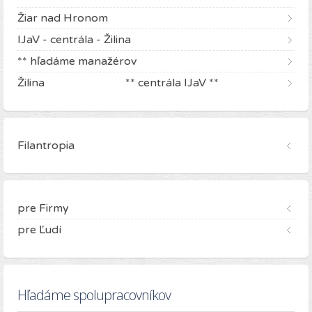
Žiar nad Hronom
IJaV - centrála - Žilina
** hľadáme manažérov
Žilina ** centrála IJaV **
Filantropia
pre Firmy
pre Ľudí
Hľadáme spolupracovníkov