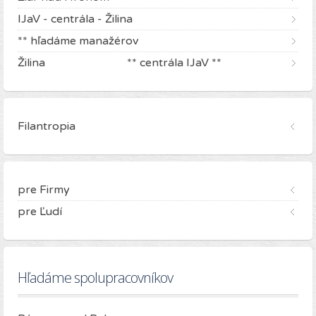
IJaV - centrála - Žilina
** hľadáme manažérov
Žilina ** centrála IJaV **
Filantropia
pre Firmy
pre Ľudí
Hľadáme spolupracovníkov