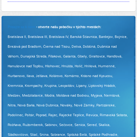
Pridajte sa k nám
- otvorte našu pobočku v týchto mestách:
Bratislava II, Bratislava III, Bratislava IV, Banská Štiavnica, Bardejov, Bojnice,
Brezová pod Bradlom, Čierna nad Tisou, Detva, Dobšiná, Dubnica nad
Váhom, Dunajská Streda, Fiľakovo, Galanta, Gbely, Giraltovce, Handlová,
Hanušovce nad Topľou, Hlohovec, Hnúšťa, Holíč, Hriňová, Humenné,
Hurbanovo, Ilava, Jelšava, Kolárovo, Komárno, Krásno nad Kysucou,
Kremnica, Krompachy, Krupina, Leopoldov, Lipany, Liptovský Hrádok,
Medzev, Medzilaborce, Modra, Moldava nad Bodvou, Myjava, Nemšová,
Nitra, Nová Baňa, Nová Dubnica, Nováky, Nové Zámky, Partizánske,
Podolínec, Poltár, Poprad, Rajec, Rajecké Teplice, Revúca, Rimavská Sobota,
Rožňava, Ružomberok, Sabinov, Sečovce, Senica, Sereď, Skalica,
Sládkovičovo, Sliač, Snina, Sobrance, Spišská Belá, Spišské Podhradie,