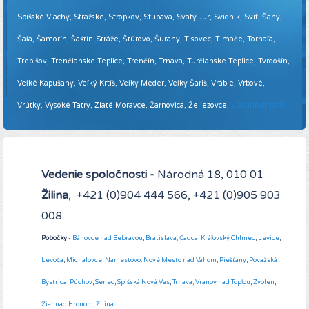
Spišské Vlachy, Strážske, Stropkov, Stupava, Svätý Jur, Svidník, Svit, Šahy,
Šaľa, Šamorín, Šaštín-Stráže, Štúrovo, Šurany, Tisovec, Tlmače, Tornaľa,
Trebišov, Trenčianske Teplice, Trenčín, Trnava, Turčianske Teplice, Tvrdošín,
Veľké Kapušany, Veľký Krtíš, Veľký Meder, Veľký Šariš, Vráble, Vrbové,
Vrútky, Vysoké Tatry, Zlaté Moravce, Žarnovica, Želiezovce.
Viac informácií ...
Vedenie spoločnosti -
Národná 18, 010 01
Žilina
, +421 (0)904 444 566, +421 (0)905 903
008
Pobočky
-
Bánovce nad Bebravou
,
Bratislava,
Čadca
,
Kráľovský Chlmec
,
Levice
,
Levoča
,
Michalovce
,
Námestovo
.
Nové Mesto nad Váhom
,
Piešťany
,
Považská
Bystrica
,
Púchov
,
Senec
,
Spišská Nová Ves
,
Trnava,
Vranov nad Topľou
,
Zvolen
,
Žiar nad Hronom
,
Žilina