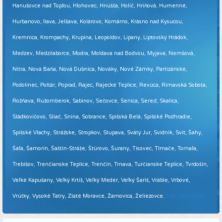
Hanušovce nad Topľou, Hlohovec, Hnúšťa, Holíč, Hriňová, Humenné,
Hurbanovo, Ilava, Jelšava, Kolárovo, Komárno, Krásno nad Kysucou,
Kremnica, Krompachy, Krupina, Leopoldov, Lipany, Liptovský Hrádok,
Medzev, Medzilaborce, Modra, Moldava nad Bodvou, Myjava, Nemšová,
Nitra, Nová Baňa, Nová Dubnica, Nováky, Nové Zámky, Partizánske,
Podolínec, Poltár, Poprad, Rajec, Rajecké Teplice, Revúca, Rimavská Sobota,
Rožňava, Ružomberok, Sabinov, Sečovce, Senica, Sereď, Skalica,
Sládkovičovo, Sliač, Snina, Sobrance, Spišská Belá, Spišské Podhradie,
Spišské Vlachy, Strážske, Stropkov, Stupava, Svätý Jur, Svidník, Svit, Šahy,
Šaľa, Šamorín, Šaštín-Stráže, Štúrovo, Šurany, Tisovec, Tlmače, Tornaľa,
Trebišov, Trenčianske Teplice, Trenčín, Trnava, Turčianske Teplice, Tvrdošín,
Veľké Kapušany, Veľký Krtíš, Veľký Meder, Veľký Šariš, Vráble, Vrbové,
Vrútky, Vysoké Tatry, Zlaté Moravce, Žarnovica, Želiezovce.
Viac informácií ...