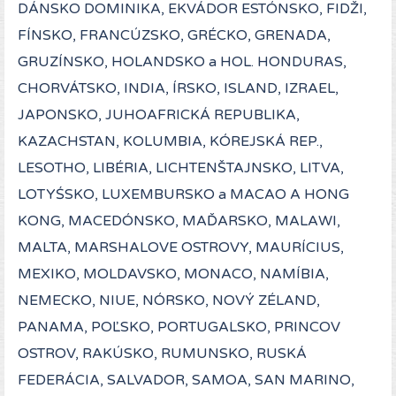
DÁNSKO DOMINIKA, EKVÁDOR ESTÓNSKO, FIDŽI,
FÍNSKO, FRANCÚZSKO, GRÉCKO, GRENADA,
GRUZÍNSKO, HOLANDSKO a HOL. HONDURAS,
CHORVÁTSKO, INDIA, ÍRSKO, ISLAND, IZRAEL,
JAPONSKO, JUHOAFRICKÁ REPUBLIKA,
KAZACHSTAN, KOLUMBIA, KÓREJSKÁ REP.,
LESOTHO, LIBÉRIA, LICHTENŠTAJNSKO, LITVA,
LOTYŚSKO, LUXEMBURSKO a MACAO A HONG
KONG, MACEDÓNSKO, MAĎARSKO, MALAWI,
MALTA, MARSHALOVE OSTROVY, MAURÍCIUS,
MEXIKO, MOLDAVSKO, MONACO, NAMÍBIA,
NEMECKO, NIUE, NÓRSKO, NOVÝ ZÉLAND,
PANAMA, POĽSKO, PORTUGALSKO, PRINCOV
OSTROV, RAKÚSKO, RUMUNSKO, RUSKÁ
FEDERÁCIA, SALVADOR, SAMOA, SAN MARINO,