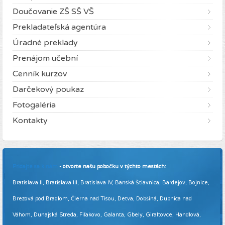
Doučovanie ZŠ SŠ VŠ
Prekladateľská agentúra
Úradné preklady
Prenájom učební
Cenník kurzov
Darčekový poukaz
Fotogaléria
Kontakty
Pridajte sa k nám
- otvorte našu pobočku v týchto mestách:
Bratislava II, Bratislava III, Bratislava IV, Banská Štiavnica, Bardejov, Bojnice,
Brezová pod Bradlom, Čierna nad Tisou, Detva, Dobšiná, Dubnica nad
Váhom, Dunajská Streda, Fiľakovo, Galanta, Gbely, Giraltovce, Handlová,