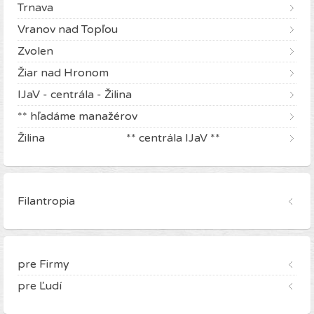
Trnava
Vranov nad Topľou
Zvolen
Žiar nad Hronom
IJaV - centrála - Žilina
** hľadáme manažérov
Žilina ** centrála IJaV **
Filantropia
pre Firmy
pre Ľudí