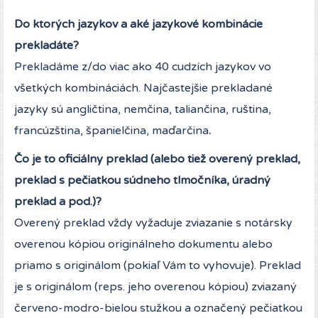
Do ktorých jazykov a aké jazykové kombinácie
prekladáte?
Prekladáme z/do viac ako 40 cudzích jazykov vo
všetkých kombináciách. Najčastejšie prekladané
jazyky sú angličtina, nemčina, taliančina, ruština,
francúzština, španielčina, maďarčina
.
Čo je to oficiálny preklad (alebo tiež overený preklad,
preklad s pečiatkou súdneho tlmočníka, úradný
preklad a pod.)?
Overený preklad vždy vyžaduje zviazanie s notársky
overenou kópiou originálneho dokumentu alebo
priamo s originálom (pokiaľ Vám to vyhovuje). Preklad
je s originálom (reps. jeho overenou kópiou) zviazaný
červeno-modro-bielou stužkou a označený pečiatkou