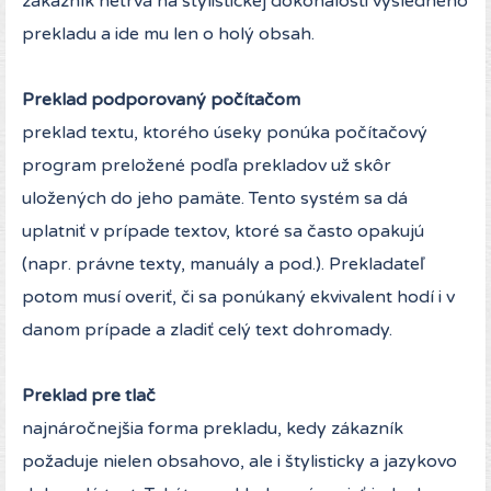
zákazník netrvá na štylistickej dokonalosti výsledného
prekladu a ide mu len o holý obsah.
Preklad podporovaný počítačom
preklad textu, ktorého úseky ponúka počítačový
program preložené podľa prekladov už skôr
uložených do jeho pamäte. Tento systém sa dá
uplatniť v prípade textov, ktoré sa často opakujú
(napr. právne texty, manuály a pod.). Prekladateľ
potom musí overiť, či sa ponúkaný ekvivalent hodí i v
danom prípade a zladiť celý text dohromady.
Preklad pre tlač
najnáročnejšia forma prekladu, kedy zákazník
požaduje nielen obsahovo, ale i štylisticky a jazykovo