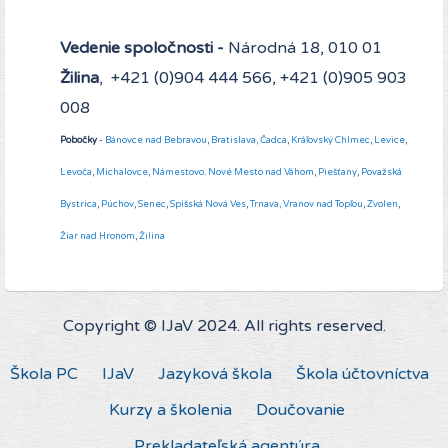
Vedenie spoločnosti -
Národná 18, 010 01
Žilina
, +421 (0)904 444 566, +421 (0)905 903
008
Pobočky
-
Bánovce nad Bebravou
,
Bratislava,
Čadca
,
Kráľovský Chlmec
,
Levice
,
Levoča
,
Michalovce
,
Námestovo
.
Nové Mesto nad Váhom
,
Piešťany
,
Považská
Bystrica
,
Púchov
,
Senec
,
Spišská Nová Ves
,
Trnava,
Vranov nad Topľou
,
Zvolen
,
Žiar nad Hronom
,
Žilina
Copyright © IJaV 2024. All rights reserved.
Škola PC
IJaV
Jazyková škola
Škola účtovníctva
Kurzy a školenia
Doučovanie
Prekladateľská agentúra