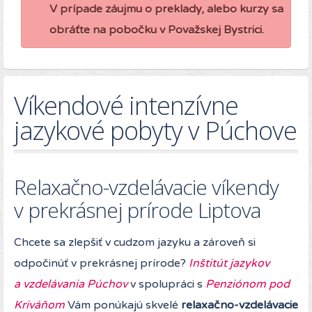
V prípade záujmu o preklady, alebo kurzy sa
obráťte na pobočku v Považskej Bystrici.
Víkendové intenzívne
jazykové pobyty v Púchove
Relaxačno-vzdelávacie víkendy
v prekrásnej prírode Liptova
Chcete sa zlepšiť v cudzom jazyku a zároveň si
odpočinúť v prekrásnej prírode?
Inštitút jazykov
a vzdelávania Púchov
v spolupráci s
Penziónom pod
Kriváňom
Vám ponúkajú skvelé
relaxačno-vzdelávacie