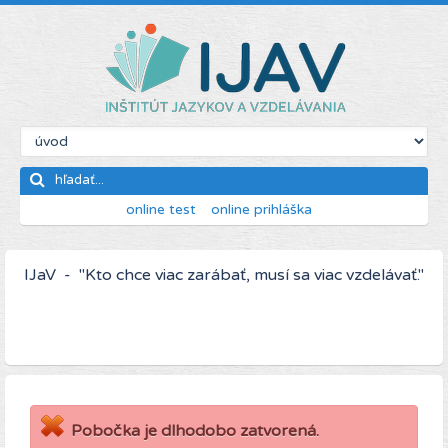
online test
online prihláška
IJaV - "Kto chce viac zarábať, musí sa viac vzdelávať."
Pobočka je dlhodobo zatvorená.