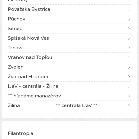
Považská Bystrica
Púchov
Senec
Spišská Nová Ves
Trnava
Vranov nad Topľou
Zvolen
Žiar nad Hronom
IJaV - centrála - Žilina
** hľadáme manažérov
Žilina ** centrála IJaV **
Filantropia