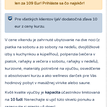
len za 109 Eur! Prihláste sa čo najskôr!
Pre všetkých klientov IjaV dodatočná zľava 10
eur z ceny kurzu.
V cene víkendu je zahrnuté ubytovanie na dve noci (z
piatka na sobotu a zo soboty na nedeľu, dvojlôžkové
izby s kuchynkou a kúpeľňou), polpenzia (večera v
piatok, raňajky a večera v sobotu, raňajky v nedeľu),
kurzovné, materiály potrebné na výučbu, osvedčenie
o absolvovaní kurzu a ako wellness darček pre Vás
hodinový pobyt v masážnej vírivke alebo saune.
Kvôli kvalite výučby je
kapacita
účastníkov limitovaná
na
10 ľudí
. Nenechajte si ujsť túto skvelú ponuku a
rezervujte si miesto už dnes!