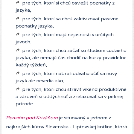
pre tých, ktorí si chcú osviežiť poznatky z
jazyka,
pre tých, ktorí sa chcú zaktivizovať pasívne
poznatky jazyka,
pre tých, ktorí majú nejasnosti v určitých
javoch,
pre tých, ktorí chcú začať so štúdiom cudzieho
jazyka, ale nemajú čas chodiť na kurzy pravidelne
každý týždeň,
pre tých, ktorí nabrali odvahu učiť sa nový
jazyk ale nevedia ako,
pre tých, ktorí chcú stráviť víkend produktívne
a zároveň si oddýchnuť a zrelaxovať sa v peknej
prírode.
Penzión pod Kriváňom
je situovaný v jednom z
najkrajších kútov Slovenska - Liptovskej kotline, ktorá