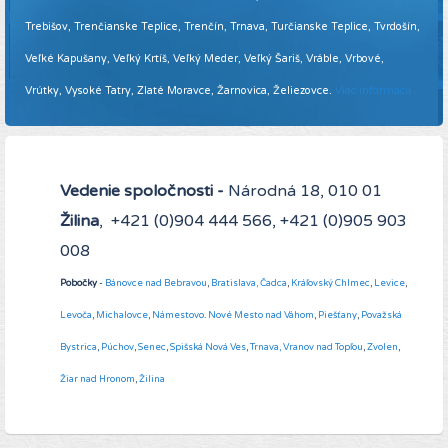
Trebišov, Trenčianske Teplice, Trenčín, Trnava, Turčianske Teplice, Tvrdošín,
Veľké Kapušany, Veľký Krtíš, Veľký Meder, Veľký Šariš, Vráble, Vrbové,
Vrútky, Vysoké Tatry, Zlaté Moravce, Žarnovica, Želiezovce.
Viac informácií ...
Vedenie spoločnosti -
Národná 18, 010 01
Žilina
, +421 (0)904 444 566, +421 (0)905 903
008
Pobočky
-
Bánovce nad Bebravou
,
Bratislava,
Čadca
,
Kráľovský Chlmec
,
Levice
,
Levoča
,
Michalovce
,
Námestovo
.
Nové Mesto nad Váhom
,
Piešťany
,
Považská
Bystrica
,
Púchov
,
Senec
,
Spišská Nová Ves
,
Trnava,
Vranov nad Topľou
,
Zvolen
,
Žiar nad Hronom
,
Žilina