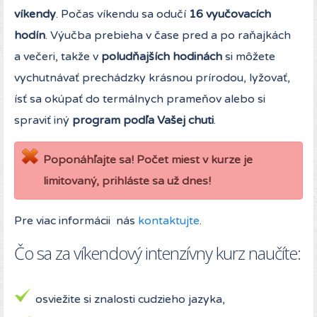
víkendy
. Počas víkendu sa odučí
16 vyučovacích
hodín
. Výučba prebieha v čase pred a po raňajkách
a večeri, takže v
poludňajších hodinách
si môžete
vychutnávať prechádzky krásnou prírodou, lyžovať,
ísť sa okúpať do termálnych prameňov alebo si
spraviť iný
program podľa Vašej chuti
.
Poponáhľajte sa! Počet miest v kurze je
limitovaný, prihláste sa už dnes!
Pre viac informácii nás
kontaktujte
.
Čo sa za víkendový intenzívny kurz naučíte:
osviežite si znalosti cudzieho jazyka,