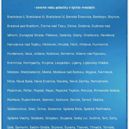
Pridajte sa k nám
- otvorte našu pobočku v týchto mestách:
Bratislava II, Bratislava III, Bratislava IV, Banská Štiavnica, Bardejov, Bojnice,
Brezová pod Bradlom, Čierna nad Tisou, Detva, Dobšiná, Dubnica nad
Váhom, Dunajská Streda, Fiľakovo, Galanta, Gbely, Giraltovce, Handlová,
Hanušovce nad Topľou, Hlohovec, Hnúšťa, Holíč, Hriňová, Humenné,
Hurbanovo, Ilava, Jelšava, Kolárovo, Komárno, Krásno nad Kysucou,
Kremnica, Krompachy, Krupina, Leopoldov, Lipany, Liptovský Hrádok,
Medzev, Medzilaborce, Modra, Moldava nad Bodvou, Myjava, Nemšová,
Nitra, Nová Baňa, Nová Dubnica, Nováky, Nové Zámky, Partizánske,
Podolínec, Poltár, Poprad, Rajec, Rajecké Teplice, Revúca, Rimavská Sobota,
Rožňava, Ružomberok, Sabinov, Sečovce, Senica, Sereď, Skalica,
Sládkovičovo, Sliač, Snina, Sobrance, Spišská Belá, Spišské Podhradie,
Spišské Vlachy, Strážske, Stropkov, Stupava, Svätý Jur, Svidník, Svit, Šahy,
Šaľa, Šamorín, Šaštín-Stráže, Štúrovo, Šurany, Tisovec, Tlmače, Tornaľa,