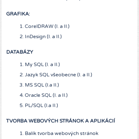
GRAFIKA:
CorelDRAW (I. a II.)
InDesign (I. a II.)
DATABÁZY
My SQL (I. a II.)
Jazyk SQL všeobecne (I. a II.)
MS SQL (I.a II.)
Oracle SQL (I. a II.)
PL/SQL (I.a II.)
TVORBA WEBOVÝCH STRÁNOK A APLIKÁCIÍ
Balík tvorba webových stránok