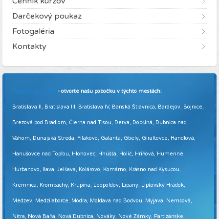
Cenník kurzov
Darčekový poukaz
Fotogaléria
Kontakty
Pridajte sa k nám
- otvorte našu pobočku v týchto mestách:
Bratislava II, Bratislava III, Bratislava IV, Banská Štiavnica, Bardejov, Bojnice,
Brezová pod Bradlom, Čierna nad Tisou, Detva, Dobšiná, Dubnica nad
Váhom, Dunajská Streda, Fiľakovo, Galanta, Gbely, Giraltovce, Handlová,
Hanušovce nad Topľou, Hlohovec, Hnúšťa, Holíč, Hriňová, Humenné,
Hurbanovo, Ilava, Jelšava, Kolárovo, Komárno, Krásno nad Kysucou,
Kremnica, Krompachy, Krupina, Leopoldov, Lipany, Liptovský Hrádok,
Medzev, Medzilaborce, Modra, Moldava nad Bodvou, Myjava, Nemšová,
Nitra, Nová Baňa, Nová Dubnica, Nováky, Nové Zámky, Partizánske,