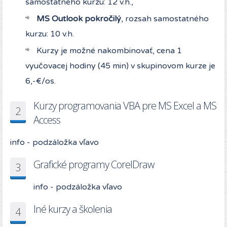
samostatného kurzu: 12 v.h.,
MS Outlook pokročilý
, rozsah samostatného
kurzu: 10 v.h.
Kurzy je možné nakombinovať, cena 1
vyučovacej hodiny (45 min) v skupinovom kurze je
6,-€/os.
Kurzy programovania VBA pre MS Excel a MS
2
Access
info - podzáložka vľavo
Grafické programy CorelDraw
3
info - podzáložka vľavo
Iné kurzy a školenia
4