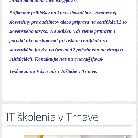
termín mailom na :
trnava@ijav.sk
Prijímame prihlášky na kurzy slovenčiny - všeobecnej
slovenčiny pre cudzincov alebo príprava na certifikát A2 zo
slovenského jazyka. Na skúšku Vás vieme pripraviť i
poradiť ako postupovať pri získaní certifikátu zo
slovenského jazyka na úrovni A2 potrebného na rôznych
inštitúciách. Kontaktujte nás na
trnava@ijav.sk
Tešíme sa na Vás u nás v Inštitúte v Trnave.
IT školenia v Trnave