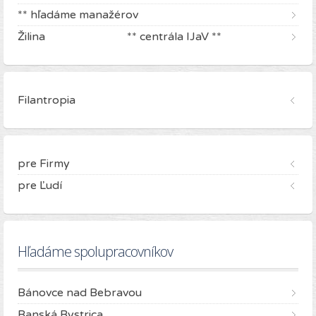
** hľadáme manažérov
Žilina ** centrála IJaV **
Filantropia
pre Firmy
pre Ľudí
Hľadáme spolupracovníkov
Bánovce nad Bebravou
Banská Bystrica