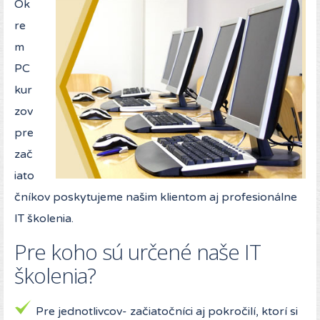
Ok
re
m
PC
kur
zov
pre
zač
iato
čníkov poskytujeme našim klientom aj profesionálne
IT školenia.
Pre koho sú určené naše IT
školenia?
Pre jednotlivcov- začiatočníci aj pokročilí, ktorí si