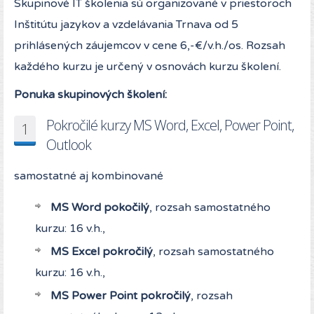
Skupinové IT školenia sú organizované v priestoroch
Inštitútu jazykov a vzdelávania Trnava od 5
prihlásených záujemcov v cene 6,-€/v.h./os. Rozsah
každého kurzu je určený v osnovách kurzu školení.
Ponuka skupinových školení:
Pokročilé kurzy MS Word, Excel, Power Point,
1
Outlook
samostatné aj kombinované
MS Word pokočilý
, rozsah samostatného
kurzu: 16 v.h.,
MS Excel pokročilý
, rozsah samostatného
kurzu: 16 v.h.,
MS Power Point pokročilý
, rozsah