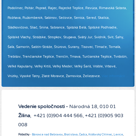
Podolínec, Poltár, Poprad, Rajec, Rajecké Teplice, Revúca, Rimavská Sobota,
Rožňava, Ružomberok, Sabinov, Sečovce, Senica, Sereď, Skalica,
Sládkovičovo, Sliač, Snina, Sobrance, Spišská Belá, Spišské Podhradie,
Spišské Vlachy, Strážske, Stropkov, Stupava, Svätý Jur, Svidník, Svit, Šahy,
Šaľa, Šamorín, Šaštín-Stráže, Štúrovo, Šurany, Tisovec, Tlmače, Tornaľa,
Trebišov, Trenčianske Teplice, Trenčín, Trnava, Turčianske Teplice, Tvrdošín,
Veľké Kapušany, Veľký Krtíš, Veľký Meder, Veľký Šariš, Vráble, Vrbové,
Vrútky, Vysoké Tatry, Zlaté Moravce, Žarnovica, Želiezovce.
Viac informácií ...
Vedenie spoločnosti -
Národná 18, 010 01
Žilina
, +421 (0)904 444 566, +421 (0)905 903
008
Pobočky
-
Bánovce nad Bebravou
,
Bratislava,
Čadca
,
Kráľovský Chlmec
,
Levice
,