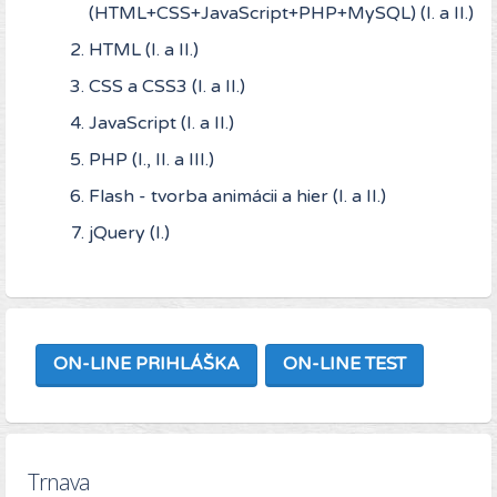
(HTML+CSS+JavaScript+PHP+MySQL) (I. a II.)
HTML (I. a II.)
CSS a CSS3 (I. a II.)
JavaScript (I. a II.)
PHP (I., II. a III.)
Flash - tvorba animácii a hier (I. a II.)
jQuery (I.)
ON-LINE PRIHLÁŠKA
ON-LINE TEST
Trnava