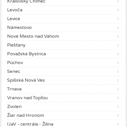
Kráľovský Chlmec
Levoča
Levice
Námestovo
Nové Mesto nad Váhom
Piešťany
Považská Bystrica
Púchov
Senec
Spišská Nová Ves
Trnava
Vranov nad Topľou
Zvolen
Žiar nad Hronom
IJaV - centrála - Žilina