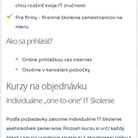
chcú rozšíriť svoje IT zručnosti
Pre firmy - firemné školenia zamestnancov na
mieru
Ako sa prihlásiť?
Online prihláškou cez internet
Osobne v kancelárii pobočky
Kurzy na objednávku
Individuálne „one-to-one“ IT školenie
Podľa požiadavky zaistíme individuálne IT školenie
akéhokoľvek zamerania. Rozsah kurzu si určí každý
klient sám po úvodnom stretnutí a zhodnotení cieľov s