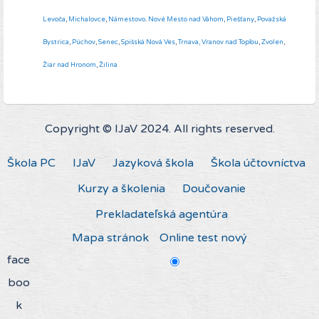
Levoča
,
Michalovce
,
Námestovo
.
Nové Mesto nad Váhom
,
Piešťany
,
Považská
Bystrica
,
Púchov
,
Senec
,
Spišská Nová Ves
,
Trnava,
Vranov nad Topľou
,
Zvolen
,
Žiar nad Hronom
,
Žilina
Copyright © IJaV 2024. All rights reserved.
Škola PC
IJaV
Jazyková škola
Škola účtovníctva
Kurzy a školenia
Doučovanie
Prekladateľská agentúra
Mapa stránok
Online test nový
face
boo
k