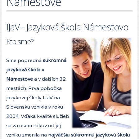
Námestove
IJaV - Jazyková škola Námestovo
Kto sme?
Sme popredná
súkromná
jazyková škola v
Námestove
a v ďalších 32
mestách. Prvá pobočka
jazykovej školy IJaV na
Slovensku vznikla v roku
2004. Vďaka kvalite služieb
sa za osem rokov od jej
vzniku zmenila na
najväčšiu súkromnú jazykovú školu