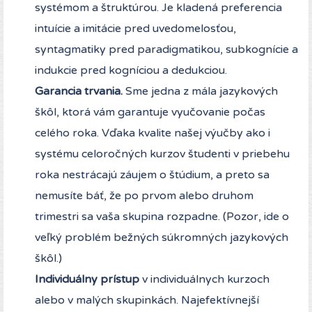
systémom a štruktúrou. Je kladená preferencia
intuície a imitácie pred uvedomelosťou,
syntagmatiky pred paradigmatikou, subkognície a
indukcie pred kogníciou a dedukciou.
Garancia trvania.
Sme jedna z mála jazykových
škôl, ktorá vám garantuje vyučovanie počas
celého roka. Vďaka kvalite našej výučby ako i
systému celoročných kurzov študenti v priebehu
roka nestrácajú záujem o štúdium, a preto sa
nemusíte báť, že po prvom alebo druhom
trimestri sa vaša skupina rozpadne. (Pozor, ide o
veľký problém bežných súkromných jazykových
škôl.)
Individuálny prístup
v individuálnych kurzoch
alebo v malých skupinkách. Najefektívnejší