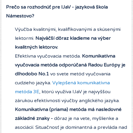
Prečo sa rozhodnúť pre IJaV - jazyková škola
Námestovo?
Výučba kvalitnými, kvalifikovanými a skúsenými
lektormi.
Najväčší dôraz kladieme na výber
kvalitných lektorov.
Efektívna vyučovacia metóda.
Komunikatívna
vyučovacia
metóda
odporúčaná Radou Európy je
dlhodobo No.1
vo svete metód vyučovania
cudzieho jazyka.
Vylepšená komunikatívna
metóda 3E
, ktorú využíva IJaV je najvyššou
zárukou efektívnosti výučby anglického jazyka.
Komunikatívna (priama) metóda má nasledovné
základné znaky -
dôraz je na vete, myšlienke a
asociácií. Situačnosť je dominantná a prevláda nad