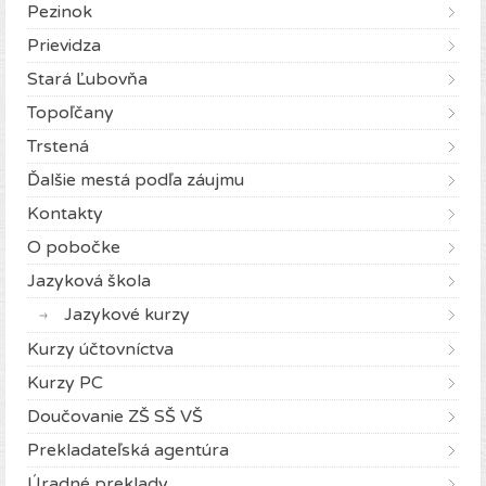
Pezinok
Prievidza
Stará Ľubovňa
Topoľčany
Trstená
Ďalšie mestá podľa záujmu
Kontakty
O pobočke
Jazyková škola
Jazykové kurzy
Kurzy účtovníctva
Kurzy PC
Doučovanie ZŠ SŠ VŠ
Prekladateľská agentúra
Úradné preklady