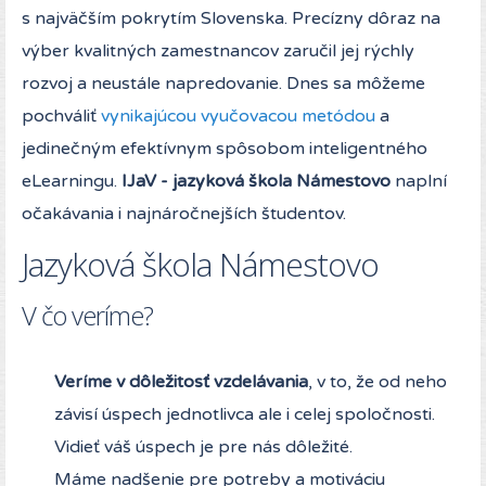
s najväčším pokrytím Slovenska. Precízny dôraz na
výber kvalitných zamestnancov zaručil jej rýchly
rozvoj a neustále napredovanie. Dnes sa môžeme
pochváliť
vynikajúcou vyučovacou metódou
a
jedinečným efektívnym spôsobom inteligentného
eLearningu.
IJaV - jazyková škola Námestovo
naplní
očakávania i najnáročnejších študentov.
Jazyková škola Námestovo
V čo veríme?
Veríme v dôležitosť vzdelávania
, v to, že od neho
závisí úspech jednotlivca ale i celej spoločnosti.
Vidieť váš úspech je pre nás dôležité.
Máme nadšenie pre potreby a motiváciu