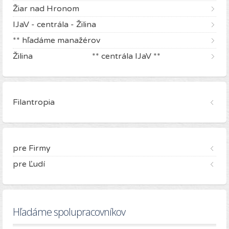
Žiar nad Hronom
IJaV - centrála - Žilina
** hľadáme manažérov
Žilina ** centrála IJaV **
Filantropia
pre Firmy
pre Ľudí
Hľadáme spolupracovníkov