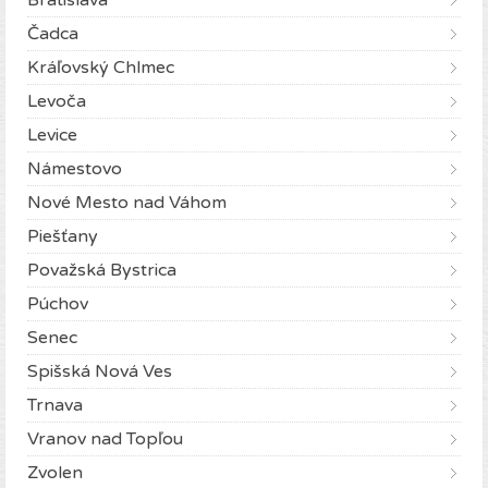
Bratislava
Čadca
Kráľovský Chlmec
Levoča
Levice
Námestovo
Nové Mesto nad Váhom
Piešťany
Považská Bystrica
Púchov
Senec
Spišská Nová Ves
Trnava
Vranov nad Topľou
Zvolen