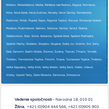
Medzev, Medzilaborce, Modra, Moldava nad Bodvou, Myjava, Nemšová,
Nitra, Nová Baňa, Nová Dubnica, Nováky, Nové Zámky, Partizánske,
Podolínec, Poltár, Poprad, Rajec, Rajecké Teplice, Revúca, Rimavská Sobota,
Rožňava, Ružomberok, Sabinov, Sečovce, Senica, Sereď, Skalica,
Sládkovičovo, Sliač, Snina, Sobrance, Spišská Belá, Spišské Podhradie,
Spišské Vlachy, Strážske, Stropkov, Stupava, Svätý Jur, Svidník, Svit, Šahy,
Šaľa, Šamorín, Šaštín-Stráže, Štúrovo, Šurany, Tisovec, Tlmače, Tornaľa,
Trebišov, Trenčianske Teplice, Trenčín, Trnava, Turčianske Teplice, Tvrdošín,
Veľké Kapušany, Veľký Krtíš, Veľký Meder, Veľký Šariš, Vráble, Vrbové,
Vrútky, Vysoké Tatry, Zlaté Moravce, Žarnovica, Želiezovce.
Viac informácií ...
Vedenie spoločnosti -
Národná 18, 010 01
Žilina
, +421 (0)904 444 566, +421 (0)905 903