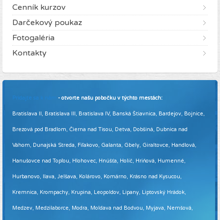
Cenník kurzov
Darčekový poukaz
Fotogaléria
Kontakty
Pridajte sa k nám
- otvorte našu pobočku v týchto mestách:
Bratislava II, Bratislava III, Bratislava IV, Banská Štiavnica, Bardejov, Bojnice,
Brezová pod Bradlom, Čierna nad Tisou, Detva, Dobšiná, Dubnica nad
Váhom, Dunajská Streda, Fiľakovo, Galanta, Gbely, Giraltovce, Handlová,
Hanušovce nad Topľou, Hlohovec, Hnúšťa, Holíč, Hriňová, Humenné,
Hurbanovo, Ilava, Jelšava, Kolárovo, Komárno, Krásno nad Kysucou,
Kremnica, Krompachy, Krupina, Leopoldov, Lipany, Liptovský Hrádok,
Medzev, Medzilaborce, Modra, Moldava nad Bodvou, Myjava, Nemšová,