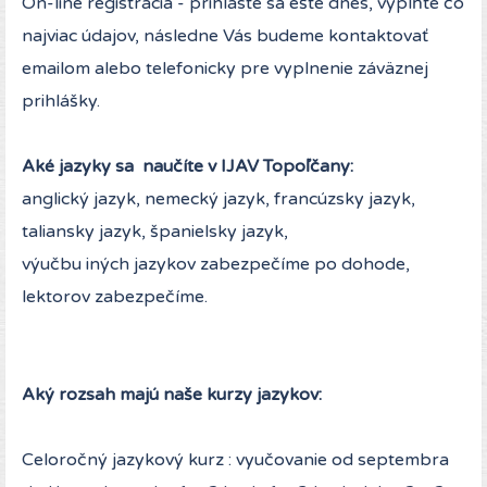
On-line registrácia - prihláste sa ešte dnes, vyplňte čo
najviac údajov, následne Vás budeme kontaktovať
emailom alebo telefonicky pre vyplnenie záväznej
prihlášky.
Aké jazyky sa naučíte v IJAV Topoľčany:
anglický jazyk, nemecký jazyk, francúzsky jazyk,
taliansky jazyk, španielsky jazyk,
výučbu iných jazykov zabezpečíme po dohode,
lektorov zabezpečíme.
Aký rozsah majú naše kurzy jazykov:
Celoročný jazykový kurz : vyučovanie od septembra