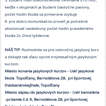
5. študent musí odkomunikovať minimálne 270 hod.,
keďže v skupinách je študent čiastočne pasívny,
počet hodín štúdia sa primerane zvyšuje
6. pre dobrú komunikačnú úroveň je potrebné
absolvovať nasledovný počet hodín pravidelného
štúdia 2x 2hod týždenne:
NÁŠ TIP
: Rozhodnite sa pre celoročný jazykový kurz
a získajte tak zľavu oproti trojmesačným jazykovým
kurzom.
Miesto konania jazykových kurzov - IJaV jazyková
škola Topoľčany, Bernolákova 28, pri športovej
(hádzanárskej)hale, Topoľčany
Miesto zápisu do jazykových kurzov - IJaV kancelária
-prízemie č.d. 6, Bernolákova 28, pri športovej