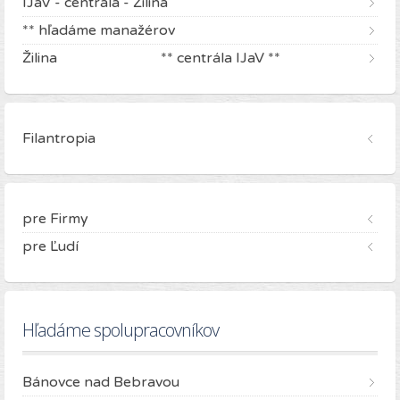
IJaV - centrála - Žilina
** hľadáme manažérov
Žilina ** centrála IJaV **
Filantropia
pre Firmy
pre Ľudí
Hľadáme spolupracovníkov
Bánovce nad Bebravou