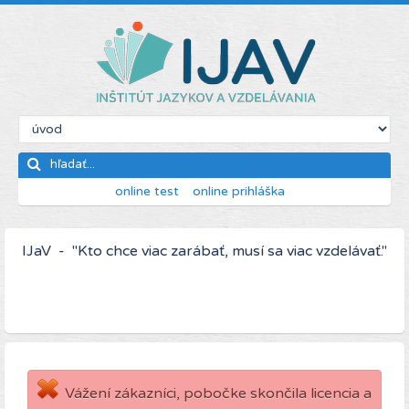
online test
online prihláška
IJaV - "Kto chce viac zarábať, musí sa viac vzdelávať."
Vážení zákazníci, pobočke skončila licencia a