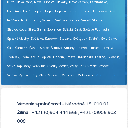
Nitra, Nová Baňa, Nová Dubnica, Nováky, Nové Zámky, Partizánske,
Podolínec, Poltár, Poprad, Rajec, Rajecké Teplice, Revúca, Rimavská Sobota,
Rožňava, Ružomberok, Sabinov, Sečovce, Senica, Sereď, Skalica,
Sládkovičovo, Sliač, Snina, Sobrance, Spišská Belá, Spišské Podhradie,
Spišské Vlachy, Strážske, Stropkov, Stupava, Svätý Jur, Svidník, Svit, Šahy,
Šaľa, Šamorín, Šaštín-Stráže, Štúrovo, Šurany, Tisovec, Tlmače, Tornaľa,
Trebišov, Trenčianske Teplice, Trenčín, Trnava, Turčianske Teplice, Tvrdošín,
Veľké Kapušany, Veľký Krtíš, Veľký Meder, Veľký Šariš, Vráble, Vrbové,
Vrútky, Vysoké Tatry, Zlaté Moravce, Žarnovica, Želiezovce.
Viac informácií ...
Vedenie spoločnosti -
Národná 18, 010 01
Žilina
, +421 (0)904 444 566, +421 (0)905 903
008