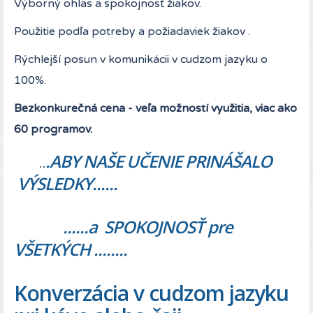
Výborný ohlas a spokojnosť žiakov.
Použitie podľa potreby a požiadaviek žiakov .
Rýchlejší posun v komunikácii v cudzom jazyku o
100%.
Bezkonkurečná cena - veľa možností využitia, viac ako
60 programov.
..
.ABY NAŠE UČENIE PRINÁŠALO
VÝSLEDKY......
......a SPOKOJNOSŤ pre
VŠETKÝCH ........
Konverzácia v cudzom jazyku