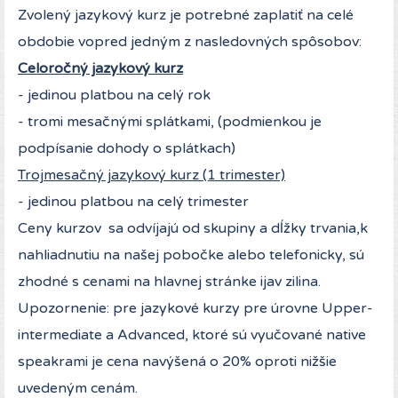
Zvolený jazykový kurz je potrebné zaplatiť na celé
obdobie vopred jedným z nasledovných spôsobov:
Celoročný jazykový kurz
- jedinou platbou na celý rok
- tromi mesačnými splátkami, (podmienkou je
podpísanie dohody o splátkach)
Trojmesačný jazykový kurz (1 trimester)
- jedinou platbou na celý trimester
Ceny kurzov sa odvíjajú od skupiny a dĺžky trvania,k
nahliadnutiu na našej pobočke alebo telefonicky, sú
zhodné s cenami na hlavnej stránke ijav zilina.
Upozornenie: pre jazykové kurzy pre úrovne Upper-
intermediate a Advanced, ktoré sú vyučované native
speakrami je cena navýšená o 20% oproti nižšie
uvedeným cenám.