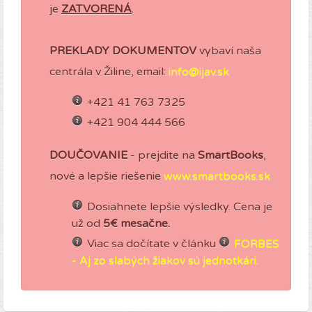
je
ZATVORENÁ
.
PREKLADY DOKUMENTOV
vybaví naša
centrála v Žiline, email:
info@ijav.sk
+421 41 763 7325
+421 904 444 566
DOUČOVANIE
- prejdite na
SmartBooks
,
nové a lepšie riešenie
www.smartbooks.sk
Dosiahnete lepšie výsledky. Cena je
už od
5€ mesačne.
Viac sa dočítate v článku
FORBES
- Aj zo slabých žiakov sú jednotkári.