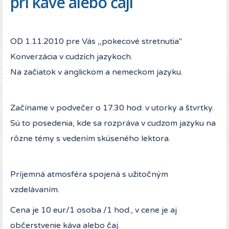
pri káve alebo čaji
OD 1.11.2010 pre Vás ,,pokecové stretnutia"
Konverzácia v cudzích jazykoch.
Na začiatok v anglickom a nemeckom jazyku.
Začíname v podvečer o 17.30 hod. v utorky a štvrtky.
Sú to posedenia, kde sa rozpráva v cudzom jazyku na
rôzne témy s vedením skúseného lektora.
Príjemná atmosféra spojená s užitočným
vzdelávaním.
Cena je 10 eur/1 osoba /1 hod., v cene je aj
občerstvenie káva alebo čaj.