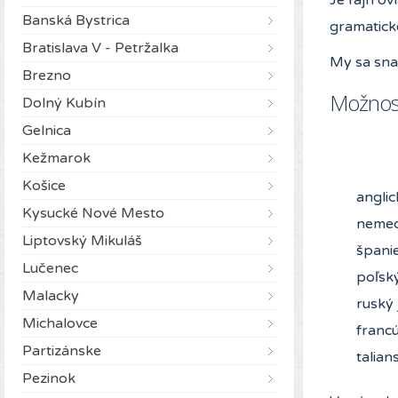
Banská Bystrica
gramatické
Bratislava V - Petržalka
My sa snaž
Brezno
Možnost
Dolný Kubín
Gelnica
Kežmarok
Košice
anglic
Kysucké Nové Mesto
nemec
Liptovský Mikuláš
španie
Lučenec
poľský
Malacky
ruský 
Michalovce
francú
Partizánske
talian
Pezinok