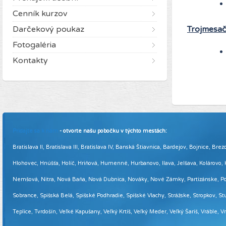
Cenník kurzov
Darčekový poukaz
Trojmesač
Fotogaléria
Kontakty
Pridajte sa k nám
- otvorte našu pobočku v týchto mestách:
Bratislava II, Bratislava III, Bratislava IV, Banská Štiavnica, Bardejov, Bojnice,
Hlohovec, Hnúšťa, Holíč, Hriňová, Humenné, Hurbanovo, Ilava, Jelšava, Kolárovo
Nemšová, Nitra, Nová Baňa, Nová Dubnica, Nováky, Nové Zámky, Partizánske, Podol
Sobrance, Spišská Belá, Spišské Podhradie, Spišské Vlachy, Strážske, Stropkov, Stu
Teplice, Tvrdošín, Veľké Kapušany, Veľký Krtíš, Veľký Meder, Veľký Šariš, Vráble, 