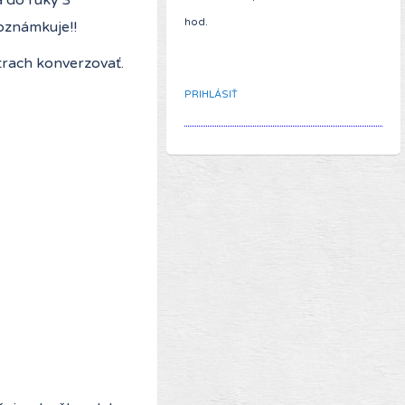
hod.
 oznámkuje!!
trach konverzovať.
PRIHLÁSIŤ