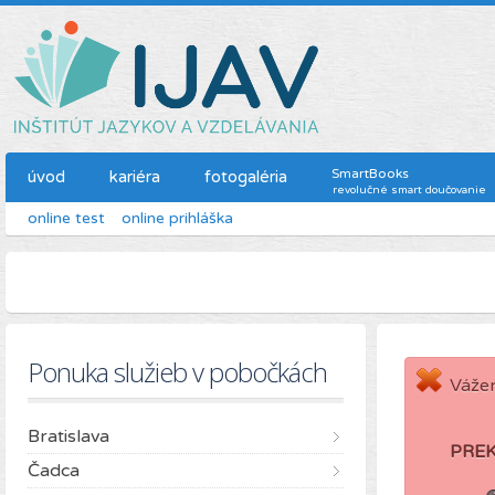
SmartBooks
úvod
kariéra
fotogaléria
revolučné smart doučovanie
online test
online prihláška
Ponuka služieb v pobočkách
Vážen
Bratislava
PRE
Čadca