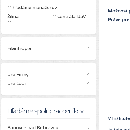
** hľadáme manažérov
Možnosť p
Žilina ** centrála IJaV
Práve pre
**
Filantropia
pre Firmy
pre Ľudí
Hľadáme spolupracovníkov
V Inštitú
Bánovce nad Bebravou
Je fajn ov