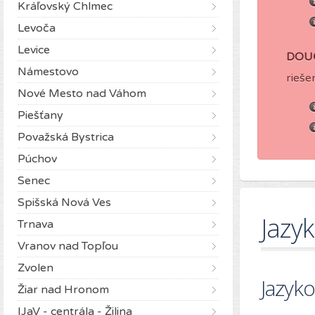
Kráľovský Chlmec
Levoča
Levice
DOU
Námestovo
rieše
Nové Mesto nad Váhom
Piešťany
Považská Bystrica
Púchov
Senec
Spišská Nová Ves
Jazy
Trnava
Vranov nad Topľou
Zvolen
Jazyko
Žiar nad Hronom
IJaV - centrála - Žilina