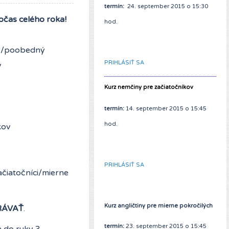
termín:
24. september 2015 o 15:30
očas celého roka!
hod.
ný/poobedný
PRIHLÁSIŤ SA
v
Kurz nemčiny pre začiatočníkov
termín:
14. september 2015 o 15:45
hod.
kov
PRIHLÁSIŤ SA
začiatočníci/mierne
Kurz angličtiny pre mierne pokročilých
RÁVAŤ
.
termín:
23. september 2015 o 15:45
á do ruky 3