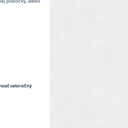
ašej pobočky, alebo
žnosť celoročný