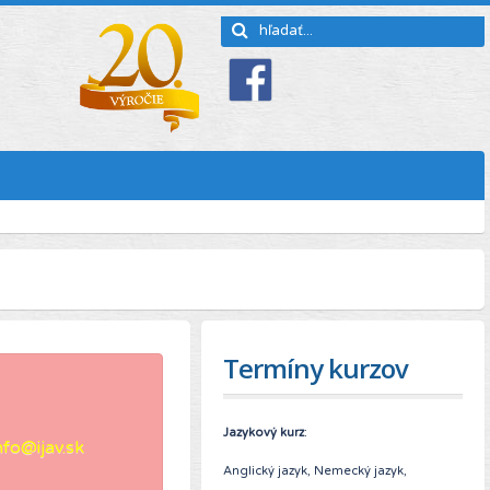
Termíny kurzov
Jazykový kurz
:
nfo@ijav.sk
Anglický jazyk, Nemecký jazyk,