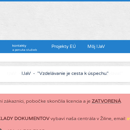
kontakty
Projekty EÚ
Môj IJaV
a ponuka služieb
IJaV - "Kto chce viac zarábať, musí sa viac vzdelávať."
í zákazníci, pobočke skončila licencia a je
ZATVORENÁ
.
KLADY DOKUMENTOV
vybaví naša centrála v Žiline, email:
i