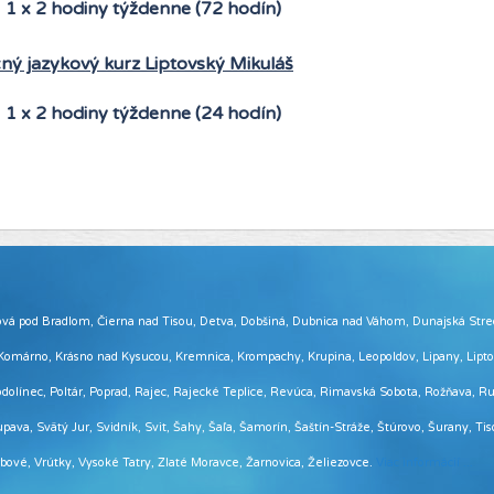
1 x 2 hodiny týždenne (72 hodín)
ný jazykový kurz Liptovský Mikuláš
1 x 2 hodiny týždenne (24 hodín)
 Brezová pod Bradlom, Čierna nad Tisou, Detva, Dobšiná, Dubnica nad Váhom, Dunajská Str
, Komárno, Krásno nad Kysucou, Kremnica, Krompachy, Krupina, Leopoldov, Lipany, Lip
ínec, Poltár, Poprad, Rajec, Rajecké Teplice, Revúca, Rimavská Sobota, Rožňava, Ruž
pava, Svätý Jur, Svidník, Svit, Šahy, Šaľa, Šamorín, Šaštín-Stráže, Štúrovo, Šurany, Ti
Vrbové, Vrútky, Vysoké Tatry, Zlaté Moravce, Žarnovica, Želiezovce.
Viac informácií ...