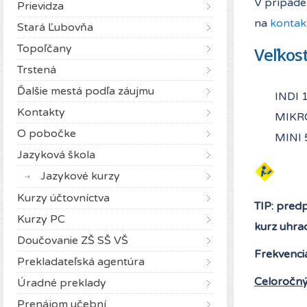
V prípade 
Prievidza
na
kontakt
Stará Ľubovňa
Topoľčany
Veľkost
Trstená
Ďalšie mestá podľa záujmu
INDI 
Kontakty
MIKRO
O pobočke
MINI 
Jazyková škola
Jazykové kurzy
Kurzy účtovníctva
TIP: predp
Kurzy PC
kurz uhra
Doučovanie ZŠ SŠ VŠ
Frekvenci
Prekladateľská agentúra
Celoročný
Úradné preklady
Prenájom učební