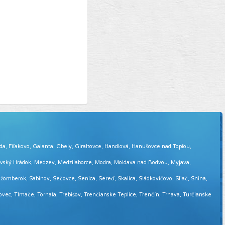
eda, Fiľakovo, Galanta, Gbely, Giraltovce, Handlová, Hanušovce nad Topľou,
tovský Hrádok, Medzev, Medzilaborce, Modra, Moldava nad Bodvou, Myjava,
omberok, Sabinov, Sečovce, Senica, Sereď, Skalica, Sládkovičovo, Sliač, Snina,
sovec, Tlmače, Tornaľa, Trebišov, Trenčianske Teplice, Trenčín, Trnava, Turčianske