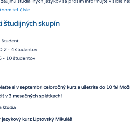
záujmu štúdia iných jazykov sa prosím informujte v sídle n
nom tel. čísle
.
i študijných skupín
1 študent
 2 - 4 študentov
5 - 10 študentov
laťte si v septembri celoročný kurz a ušetríte do 10 %! Mo
diť v 3 mesačných splátkach!
a štúdia
 jazykový kurz Liptovský Mikuláš