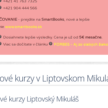
+421 41 763 7325
+421 904 444 566
ČOVANIE
- prejdite na
SmartBooks
, nové a lepšie
nie
www.smartbooks.sk
Dosiahnete lepšie výsledky. Cena je už od
5€ mesačne.
Viac sa dočítate v článku
FORBES - Aj zo slabých žiakov
kové kurzy v Liptovskom Mikul
vé kurzy Liptovský Mikuláš