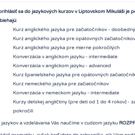
rihlásiť sa do jazykových kurzov v Liptovskom Mikuláši je p
biehajú:
Kurz anglického jazyka pre začiatočníkov - doobed
Kurz anglického jazyka pre opätovných začiatočníko
Kurz anglického jazyka pre mierne pokročilých
Konverzácia v anglickom jazyku - intermediate
Konverzácia v anglickom jazyku - advanced
Kurz španielskeho jazyka pre opätovných začiatoční
Kurz nemeckého jazyka pre začiatočníkov
Konverzácia v nemeckom jazyku - intermediate
Kurzy detskej angličtiny (pre deti od 1 do 4 rokov) - 
pokročilí
te jazykov a vzdelávania Vás naučíme v cudzom jazyku
ROZP
ládať gramatiku, avšak keď idete do zahraničia, nik Vám ned