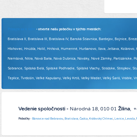
Pridajte sa k nám
- otvorte našu pobočku v týchto mestách:
Bratislava II, Bratislava III, Bratislava IV, Banská Štiavnica, Bardejov, Bojnice,
Hlohovec, Hnúšťa, Holíč, Hriňová, Humenné, Hurbanovo, Ilava, Jelšava, Kolárovo
Nemšová, Nitra, Nová Baňa, Nová Dubnica, Nováky, Nové Zámky, Partizánske, Podol
Sobrance, Spišská Belá, Spišské Podhradie, Spišské Vlachy, Strážske, Stropkov, Stu
Teplice, Tvrdošín, Veľké Kapušany, Veľký Krtíš, Veľký Meder, Veľký Šariš, Vráble, 
Vedenie spoločnosti -
Národná 18, 010 01
Žilina
, 
Pobočky
-
Bánovce nad Bebravou
,
Bratislava,
Čadca
,
Kráľovský Chlmec
,
Levice
,
Levoča
,