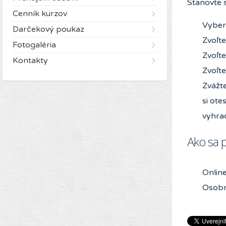
Stanovte 
Cenník kurzov
Vybert
Darčekový poukaz
Zvoľte
Fotogaléria
Zvoľte
Kontakty
Zvoľte
Zvážte
si ote
vyhraď
Ako sa p
Online
Osobn