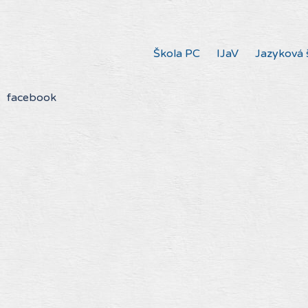
Škola PC
IJaV
Jazyková 
facebook