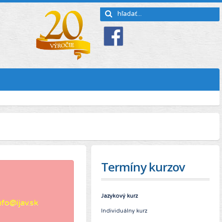
Termíny kurzov
Jazykový kurz
nfo@ijav.sk
Individuálny kurz