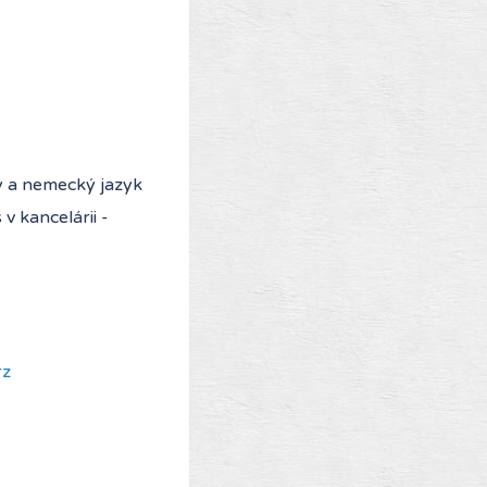
ý a nemecký jazyk
v kancelárii -
rz