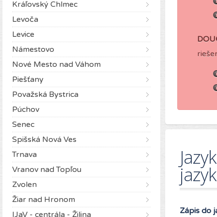
Kráľovský Chlmec
Levoča
Levice
DOU
Námestovo
rieše
Nové Mesto nad Váhom
Piešťany
Považská Bystrica
Púchov
Senec
Spišská Nová Ves
Jazyk
Trnava
jazy
Vranov nad Topľou
Zvolen
Žiar nad Hronom
Zápis do j
IJaV - centrála - Žilina