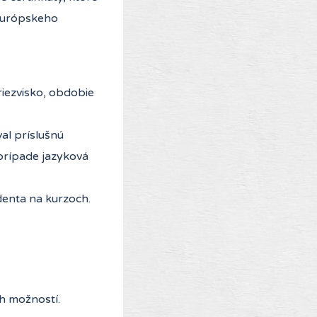
 Európskeho
riezvisko, obdobie
al príslušnú
prípade jazyková
denta na kurzoch.
ch možností.