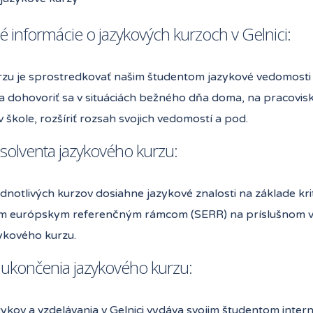
é informácie o jazykových kurzoch v Gelnici:
rzu je sprostredkovať našim študentom jazykové vedomosti a
a dohovoriť sa v situáciách bežného dňa doma, na pracovisk
 v škole, rozšíriť rozsah svojich vedomostí a pod.
bsolventa jazykového kurzu:
dnotlivých kurzov dosiahne jazykové znalosti na základe kri
m európskym referenčným rámcom (SERR) na príslušnom
zykového kurzu.
ukončenia jazykového kurzu:
azykov a vzdelávania v Gelnici vydáva svojim študentom interné