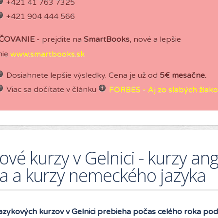
+421 41 763 7325
+421 904 444 566
ČOVANIE
- prejdite na
SmartBooks
, nové a lepšie
nie
www.smartbooks.sk
Dosiahnete lepšie výsledky. Cena je už od
5€ mesačne.
Viac sa dočítate v článku
FORBES - Aj zo slabých žiakov
ové kurzy v Gelnici - kurzy an
ka a kurzy nemeckého jazyka
azykových kurzov v Gelnici
prebieha počas celého roka pod