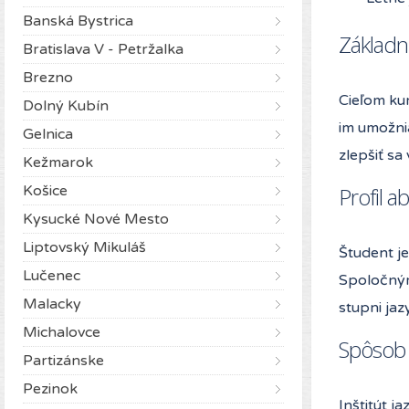
Banská Bystrica
Základn
Bratislava V - Petržalka
Brezno
Cieľom ku
Dolný Kubín
im umožni
Gelnica
zlepšiť sa
Kežmarok
Košice
Profil a
Kysucké Nové Mesto
Liptovský Mikuláš
Študent je
Lučenec
Spoločný
Malacky
stupni ja
Michalovce
Spôsob 
Partizánske
Pezinok
Inštitút j