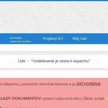
kontakty
Projekty EÚ
Môj IJaV
a ponuka služieb
IJaV - "Kto chce viac zarábať, musí sa viac vzdelávať."
í zákazníci, pobočke skončila licencia a je
ZATVORENÁ
.
KLADY DOKUMENTOV
vybaví naša centrála v Žiline, email:
i