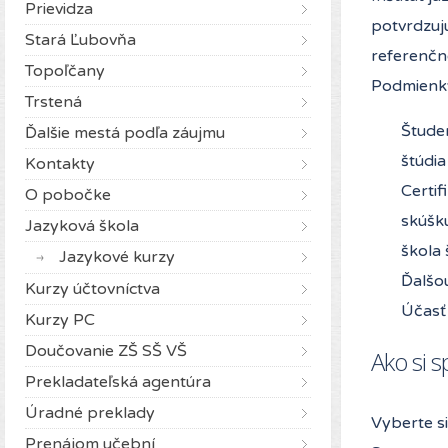
Prievidza
potvrdzuj
Stará Ľubovňa
referenčn
Topoľčany
Podmienky
Trstená
Študen
Ďalšie mestá podľa záujmu
štúdia
Kontakty
Certif
O pobočke
skúšk
Jazyková škola
škola 
Jazykové kurzy
Ďalšou
Kurzy účtovníctva
Účasť
Kurzy PC
Doučovanie ZŠ SŠ VŠ
Ako si s
Prekladateľská agentúra
Úradné preklady
Vyberte s
Prenájom učební