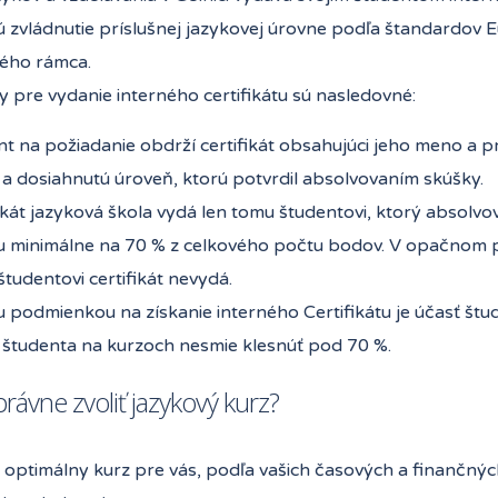
ú zvládnutie príslušnej jazykovej úrovne podľa štandardov
ého rámca.
 pre vydanie interného certifikátu sú nasledovné:
t na požiadanie obdrží certifikát obsahujúci jeho meno a p
 a dosiahnutú úroveň, ktorú potvrdil absolvovaním skúšky.
ikát jazyková škola vydá len tomu študentovi, ktorý absolvov
u minimálne na 70 % z celkového počtu bodov. V opačnom 
študentovi certifikát nevydá.
 podmienkou na získanie interného Certifikátu je účasť štu
 študenta na kurzoch nesmie klesnúť pod 70 %.
právne zvoliť jazykový kurz?
i optimálny kurz pre vás, podľa vašich časových a finančný