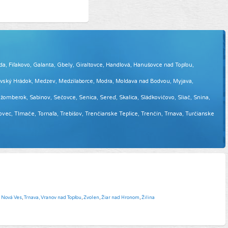
eda, Fiľakovo, Galanta, Gbely, Giraltovce, Handlová, Hanušovce nad Topľou,
tovský Hrádok, Medzev, Medzilaborce, Modra, Moldava nad Bodvou, Myjava,
omberok, Sabinov, Sečovce, Senica, Sereď, Skalica, Sládkovičovo, Sliač, Snina,
sovec, Tlmače, Tornaľa, Trebišov, Trenčianske Teplice, Trenčín, Trnava, Turčianske
á Nová Ves
,
Trnava,
Vranov nad Topľou
,
Zvolen
,
Žiar nad Hronom
,
Žilina