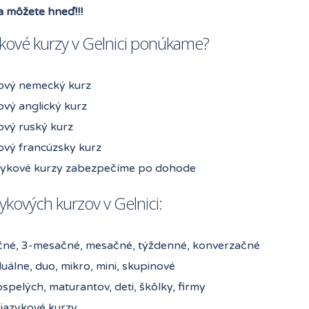
sa môžete hneď!!!
ykové kurzy v Gelnici ponúkame?
ový nemecký kurz
ový anglický kurz
ový ruský kurz
ový francúzsky kurz
azykové kurzy zabezpečíme po dohode
ykových kurzov v Gelnici:
čné, 3-mesačné, mesačné, týždenné, konverzačné
duálne, duo, mikro, mini, skupinové
spelých, maturantov, deti, škôlky, firmy
 jazykové kurzy