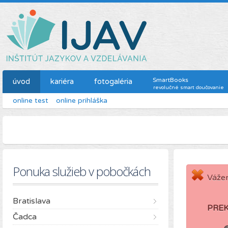
SmartBooks
úvod
kariéra
fotogaléria
revolučné smart doučovanie
online test
online prihláška
Ponuka služieb v pobočkách
Vážen
Bratislava
PRE
Čadca