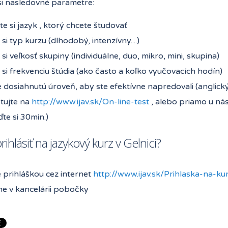
si nasledovné parametre:
e si jazyk , ktorý chcete študovať
 si typ kurzu (dlhodobý, intenzívny....)
 si veľkosť skupiny (individuálne, duo, mikro, mini, skupina)
 si frekvenciu štúdia (ako často a koľko vyučovacích hodín)
 dosiahnutú úroveň, aby ste efektívne napredovali (anglick
stujte na
http://www.ijav.sk/On-line-test
, alebo priamo u nás 
te si 30min.)
rihlásiť na jazykový kurz v Gelnici?
 prihláškou cez internet
http://www.ijav.sk/Prihlaska-na-ku
e v kancelárii pobočky