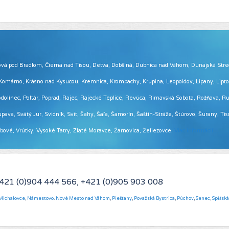
 Brezová pod Bradlom, Čierna nad Tisou, Detva, Dobšiná, Dubnica nad Váhom, Dunajská Str
, Komárno, Krásno nad Kysucou, Kremnica, Krompachy, Krupina, Leopoldov, Lipany, Lip
ínec, Poltár, Poprad, Rajec, Rajecké Teplice, Revúca, Rimavská Sobota, Rožňava, Ruž
pava, Svätý Jur, Svidník, Svit, Šahy, Šaľa, Šamorín, Šaštín-Stráže, Štúrovo, Šurany, Ti
Vrbové, Vrútky, Vysoké Tatry, Zlaté Moravce, Žarnovica, Želiezovce.
Viac informácií ...
+421 (0)904 444 566, +421 (0)905 903 008
Michalovce
,
Námestovo
.
Nové Mesto nad Váhom
,
Piešťany
,
Považská Bystrica
,
Púchov
,
Senec
,
Spišsk