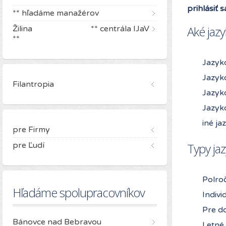
prihlásiť 
** hľadáme manažérov
Aké jaz
Žilina ** centrála IJaV
**
Jazyk
Jazyk
Filantropia
Jazyk
Jazyk
iné j
pre Firmy
pre Ľudí
Typy jaz
Polro
Hľadáme spolupracovníkov
Indivi
Pre do
Bánovce nad Bebravou
Letné