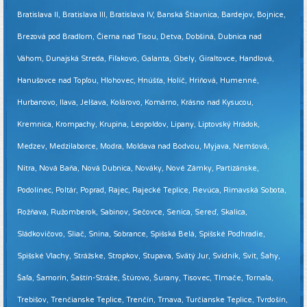
Bratislava II, Bratislava III, Bratislava IV, Banská Štiavnica, Bardejov, Bojnice,
Brezová pod Bradlom, Čierna nad Tisou, Detva, Dobšiná, Dubnica nad
Váhom, Dunajská Streda, Fiľakovo, Galanta, Gbely, Giraltovce, Handlová,
Hanušovce nad Topľou, Hlohovec, Hnúšťa, Holíč, Hriňová, Humenné,
Hurbanovo, Ilava, Jelšava, Kolárovo, Komárno, Krásno nad Kysucou,
Kremnica, Krompachy, Krupina, Leopoldov, Lipany, Liptovský Hrádok,
Medzev, Medzilaborce, Modra, Moldava nad Bodvou, Myjava, Nemšová,
Nitra, Nová Baňa, Nová Dubnica, Nováky, Nové Zámky, Partizánske,
Podolínec, Poltár, Poprad, Rajec, Rajecké Teplice, Revúca, Rimavská Sobota,
Rožňava, Ružomberok, Sabinov, Sečovce, Senica, Sereď, Skalica,
Sládkovičovo, Sliač, Snina, Sobrance, Spišská Belá, Spišské Podhradie,
Spišské Vlachy, Strážske, Stropkov, Stupava, Svätý Jur, Svidník, Svit, Šahy,
Šaľa, Šamorín, Šaštín-Stráže, Štúrovo, Šurany, Tisovec, Tlmače, Tornaľa,
Trebišov, Trenčianske Teplice, Trenčín, Trnava, Turčianske Teplice, Tvrdošín,