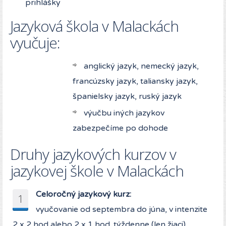
prihlášky
Jazyková škola v Malackách
vyučuje:
anglický jazyk, nemecký jazyk,
francúzsky jazyk, taliansky jazyk,
španielsky jazyk, ruský jazyk
výučbu iných jazykov
zabezpečíme po dohode
Druhy jazykových kurzov v
jazykovej škole v Malackách
Celoročný jazykový kurz:
1
vyučovanie od septembra do júna, v intenzite
2 x 2 hod alebo 2 x 1 hod. týždenne (len žiaci)