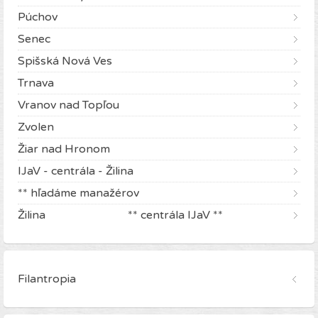
Púchov
Senec
Spišská Nová Ves
Trnava
Vranov nad Topľou
Zvolen
Žiar nad Hronom
IJaV - centrála - Žilina
** hľadáme manažérov
Žilina ** centrála IJaV **
Filantropia