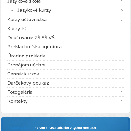
Jazyková škola
Jazykové kurzy
Kurzy účtovníctva
Kurzy PC
Doučovanie ZŠ SŠ VŠ
Prekladateľská agentúra
Úradné preklady
Prenájom učební
Cenník kurzov
Darčekový poukaz
Fotogaléria
Kontakty
Pridajte sa k nám
- otvorte našu pobočku v týchto mestách: