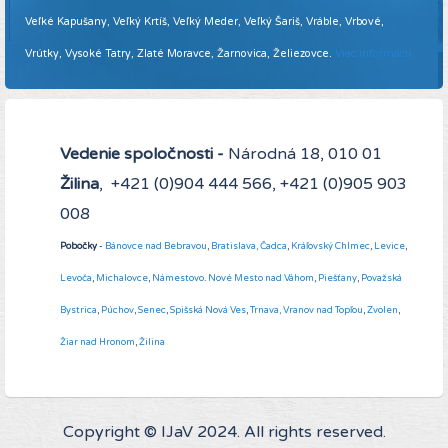
Veľké Kapušany, Veľký Krtíš, Veľký Meder, Veľký Šariš, Vráble, Vrbové,
Vrútky, Vysoké Tatry, Zlaté Moravce, Žarnovica, Želiezovce.
Viac informácií ...
Vedenie spoločnosti -
Národná 18, 010 01
Žilina
, +421 (0)904 444 566, +421 (0)905 903
008
Pobočky
-
Bánovce nad Bebravou
,
Bratislava,
Čadca
,
Kráľovský Chlmec
,
Levice
,
Levoča
,
Michalovce
,
Námestovo
.
Nové Mesto nad Váhom
,
Piešťany
,
Považská
Bystrica
,
Púchov
,
Senec
,
Spišská Nová Ves
,
Trnava,
Vranov nad Topľou
,
Zvolen
,
Žiar nad Hronom
,
Žilina
Copyright © IJaV 2024. All rights reserved.