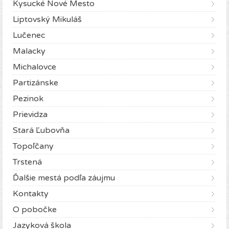
Kysucké Nové Mesto
Liptovský Mikuláš
Lučenec
Malacky
Michalovce
Partizánske
Pezinok
Prievidza
Stará Ľubovňa
Topoľčany
Trstená
Ďalšie mestá podľa záujmu
Kontakty
O pobočke
Jazyková škola