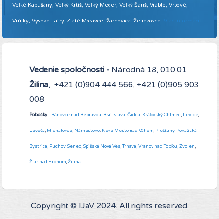
Veľké Kapušany, Veľký Krtíš, Veľký Meder, Veľký Šariš, Vráble, Vrbové,
Vrútky, Vysoké Tatry, Zlaté Moravce, Žarnovica, Želiezovce.
Viac informácií ...
Vedenie spoločnosti -
Národná 18, 010 01
Žilina
, +421 (0)904 444 566, +421 (0)905 903
008
Pobočky
-
Bánovce nad Bebravou
,
Bratislava,
Čadca
,
Kráľovský Chlmec
,
Levice
,
Levoča
,
Michalovce
,
Námestovo
.
Nové Mesto nad Váhom
,
Piešťany
,
Považská
Bystrica
,
Púchov
,
Senec
,
Spišská Nová Ves
,
Trnava,
Vranov nad Topľou
,
Zvolen
,
Žiar nad Hronom
,
Žilina
Copyright © IJaV 2024. All rights reserved.