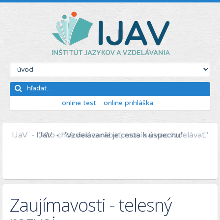
online test
online prihláška
IJaV - "Kto chce viac zarábať, musí sa viac vzdelávať."
Zaujímavosti - telesný