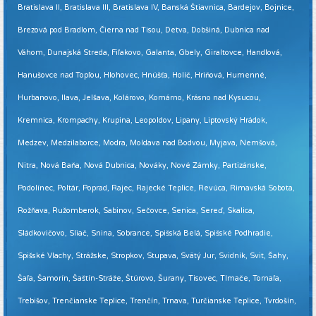
Bratislava II, Bratislava III, Bratislava IV, Banská Štiavnica, Bardejov, Bojnice,
Brezová pod Bradlom, Čierna nad Tisou, Detva, Dobšiná, Dubnica nad
Váhom, Dunajská Streda, Fiľakovo, Galanta, Gbely, Giraltovce, Handlová,
Hanušovce nad Topľou, Hlohovec, Hnúšťa, Holíč, Hriňová, Humenné,
Hurbanovo, Ilava, Jelšava, Kolárovo, Komárno, Krásno nad Kysucou,
Kremnica, Krompachy, Krupina, Leopoldov, Lipany, Liptovský Hrádok,
Medzev, Medzilaborce, Modra, Moldava nad Bodvou, Myjava, Nemšová,
Nitra, Nová Baňa, Nová Dubnica, Nováky, Nové Zámky, Partizánske,
Podolínec, Poltár, Poprad, Rajec, Rajecké Teplice, Revúca, Rimavská Sobota,
Rožňava, Ružomberok, Sabinov, Sečovce, Senica, Sereď, Skalica,
Sládkovičovo, Sliač, Snina, Sobrance, Spišská Belá, Spišské Podhradie,
Spišské Vlachy, Strážske, Stropkov, Stupava, Svätý Jur, Svidník, Svit, Šahy,
Šaľa, Šamorín, Šaštín-Stráže, Štúrovo, Šurany, Tisovec, Tlmače, Tornaľa,
Trebišov, Trenčianske Teplice, Trenčín, Trnava, Turčianske Teplice, Tvrdošín,