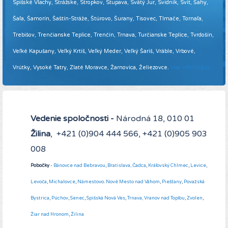
Spišské Vlachy, Strážske, Stropkov, Stupava, Svätý Jur, Svidník, Svit, Šahy,
Šaľa, Šamorín, Šaštín-Stráže, Štúrovo, Šurany, Tisovec, Tlmače, Tornaľa,
Trebišov, Trenčianske Teplice, Trenčín, Trnava, Turčianske Teplice, Tvrdošín,
Veľké Kapušany, Veľký Krtíš, Veľký Meder, Veľký Šariš, Vráble, Vrbové,
Vrútky, Vysoké Tatry, Zlaté Moravce, Žarnovica, Želiezovce.
Viac informácií ...
Vedenie spoločnosti -
Národná 18, 010 01
Žilina
, +421 (0)904 444 566, +421 (0)905 903
008
Pobočky
-
Bánovce nad Bebravou
,
Bratislava,
Čadca
,
Kráľovský Chlmec
,
Levice
,
Levoča
,
Michalovce
,
Námestovo
.
Nové Mesto nad Váhom
,
Piešťany
,
Považská
Bystrica
,
Púchov
,
Senec
,
Spišská Nová Ves
,
Trnava,
Vranov nad Topľou
,
Zvolen
,
Žiar nad Hronom
,
Žilina