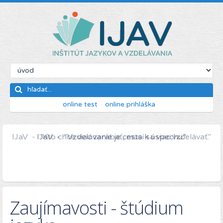
online test
online prihláška
IJaV - "Kto chce viac zarábať, musí sa viac vzdelávať."
Zaujímavosti - štúdium