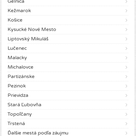
Gelnica
Kežmarok
Košice
Kysucké Nové Mesto
Liptovský Mikuláš
Lučenec
Malacky
Michalovce
Partizánske
Pezinok
Prievidza
Stará Ľubovňa
Topoľčany
Trstená
Ďalšie mestá podľa záujmu