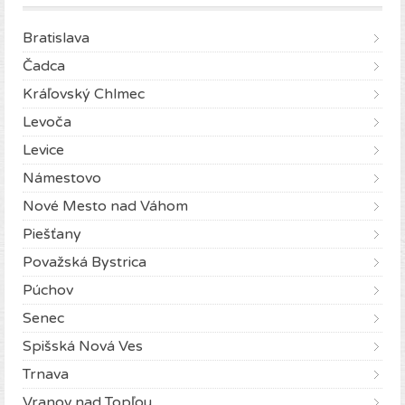
Bratislava
Čadca
Kráľovský Chlmec
Levoča
Levice
Námestovo
Nové Mesto nad Váhom
Piešťany
Považská Bystrica
Púchov
Senec
Spišská Nová Ves
Trnava
Vranov nad Topľou