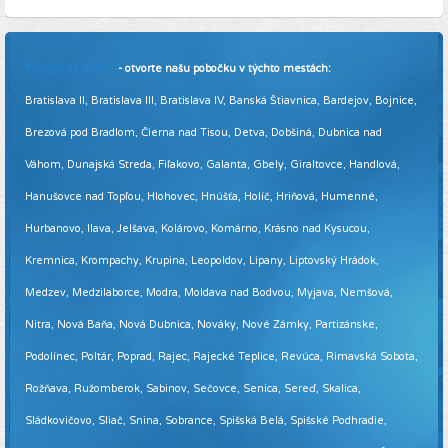
Pridajte sa k nám
- otvorte našu pobočku v týchto mestách:
Bratislava II, Bratislava III, Bratislava IV, Banská Štiavnica, Bardejov, Bojnice,
Brezová pod Bradlom, Čierna nad Tisou, Detva, Dobšiná, Dubnica nad
Váhom, Dunajská Streda, Fiľakovo, Galanta, Gbely, Giraltovce, Handlová,
Hanušovce nad Topľou, Hlohovec, Hnúšťa, Holíč, Hriňová, Humenné,
Hurbanovo, Ilava, Jelšava, Kolárovo, Komárno, Krásno nad Kysucou,
Kremnica, Krompachy, Krupina, Leopoldov, Lipany, Liptovský Hrádok,
Medzev, Medzilaborce, Modra, Moldava nad Bodvou, Myjava, Nemšová,
Nitra, Nová Baňa, Nová Dubnica, Nováky, Nové Zámky, Partizánske,
Podolínec, Poltár, Poprad, Rajec, Rajecké Teplice, Revúca, Rimavská Sobota,
Rožňava, Ružomberok, Sabinov, Sečovce, Senica, Sereď, Skalica,
Sládkovičovo, Sliač, Snina, Sobrance, Spišská Belá, Spišské Podhradie,