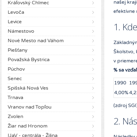
našej kra
Kráľovský Chlmec
efektívne
Levoča
Levice
1. Kd
Námestovo
Nové Mesto nad Váhom
Základným 
Piešťany
Školstvo, 
Považská Bystrica
v priemer
Púchov
% sa vzďaľ
Senec
1990
19
Spišská Nová Ves
4,00%
4,
Trnava
(zdroj SGI
Vranov nad Topľou
Zvolen
2. Ná
Žiar nad Hronom
IJaV - centrála - Žilina
Následky s