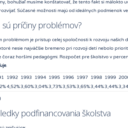
jiny, bohužiaľ musíme konštatovať, že tento fakt si málokt
 rozvíjať. Súčasné možnosti majú od ideálnych podmienok ve
e sú príčiny problémov?
problémom je prístup celej spoločnosti k rozvoju našich det
ktoré nesie najväčšie bremeno pri rozvoji detí nebolo priori
e čoraz horšími pedagógmi. Rozpočet pre školstvo v perce
uje
.
91
1992
1993
1994
1995
1996
1997
1998
1999
200
22%
4,52%
3,60%
3,04%
3,73%
3,53%
3,65%
3,44%
3,44%
3,3
)
sledky podfinancovania školstva
ú zničujúce: