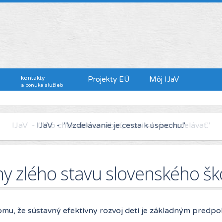
kontakty
Projekty EÚ
Môj IJaV
a ponuka služieb
IJaV - "Kto chce viac zarábať, musí sa viac vzdelávať."
ny zlého stavu slovenského šk
omu, že sústavný efektívny rozvoj detí je základným predpo