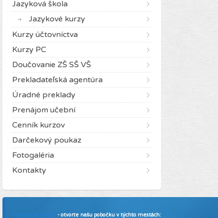
Jazyková škola
Jazykové kurzy
Kurzy účtovníctva
Kurzy PC
Doučovanie ZŠ SŠ VŠ
Prekladateľská agentúra
Úradné preklady
Prenájom učební
Cenník kurzov
Darčekový poukaz
Fotogaléria
Kontakty
Pridajte sa k nám
- otvorte našu pobočku v týchto mestách: