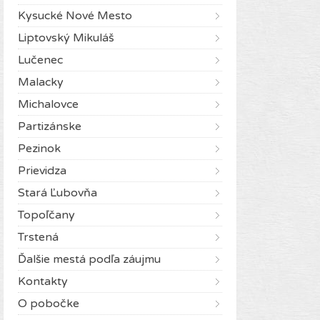
Kysucké Nové Mesto
Liptovský Mikuláš
Lučenec
Malacky
Michalovce
Partizánske
Pezinok
Prievidza
Stará Ľubovňa
Topoľčany
Trstená
Ďalšie mestá podľa záujmu
Kontakty
O pobočke