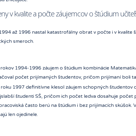
ny v kvalite a počte záujemcov o štúdium učiteľ
994 až 1996 nastal katastrofálny obrat v počte i v kvalite š
ckých smeroch.
rokov 1994-1996 záujem o štúdium kombinácie Matematika
čoval počet prijímaných študentov, pričom prijímaní boli 
roku 1997 definitívne klesol záujem schopných študentov o 
jslabší študenti SŠ, pričom ich počet ledva dosahuje počet 
pracoviská často berú na štúdium i bez prijímacích skúšok
ajú len ojedinele.