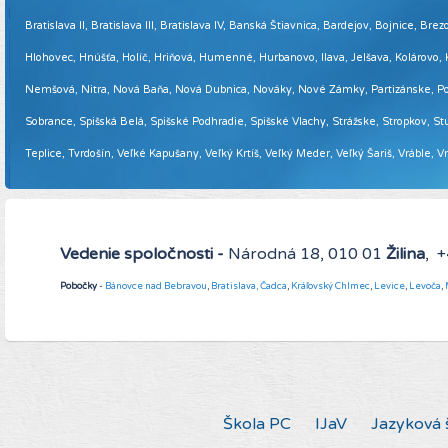
Bratislava II, Bratislava III, Bratislava IV, Banská Štiavnica, Bardejov, Bojnice,
Hlohovec, Hnúšťa, Holíč, Hriňová, Humenné, Hurbanovo, Ilava, Jelšava, Kolárovo
Nemšová, Nitra, Nová Baňa, Nová Dubnica, Nováky, Nové Zámky, Partizánske, Podol
Sobrance, Spišská Belá, Spišské Podhradie, Spišské Vlachy, Strážske, Stropkov, Stu
Teplice, Tvrdošín, Veľké Kapušany, Veľký Krtíš, Veľký Meder, Veľký Šariš, Vráble, 
Vedenie spoločnosti -
Národná 18, 010 01
Žilina
, 
Pobočky
-
Bánovce nad Bebravou
,
Bratislava,
Čadca
,
Kráľovský Chlmec
,
Levice
,
Levoča
,
Škola PC
IJaV
Jazyková 