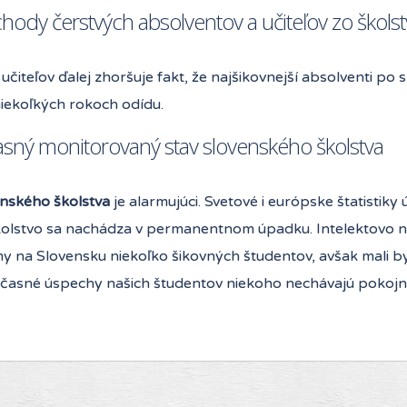
hody čerstvých absolventov a učiteľov zo školst
u učiteľov ďalej zhoršuje fakt, že najšikovnejší absolventi p
iekoľkých rokoch odídu.
asný monitorovaný stav slovenského školstva
enského školstva
je alarmujúci. Svetové i európske štatistiky
kolstvo sa nachádza v permanentnom úpadku. Intelektovo na
y na Slovensku niekoľko šikovných študentov, avšak mali by
bčasné úspechy našich študentov niekoho nechávajú pokojne 