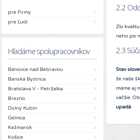
2.2 Odc
pre Firmy
pre Ľudí
Zlú kvalit
neho po n
2.3 Súč
Hľadáme spolupracovníkov
Bánovce nad Bebravou
Stav slov
že naše š
Banská Bystrica
máme aj m
Bratislava V - Petržalka
väčšie. O
Brezno
upadá
.
Dolný Kubín
Gelnica
Kežmarok
Košice