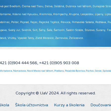
 Brezová pod Bradlom, Čierna nad Tisou, Detva, Dobšiná, Dubnica nad Váhom, Dunajská Str
, Komárno, Krásno nad Kysucou, Kremnica, Krompachy, Krupina, Leopoldov, Lipany, Lip
ínec, Poltár, Poprad, Rajec, Rajecké Teplice, Revúca, Rimavská Sobota, Rožňava, Ruž
pava, Svätý Jur, Svidník, Svit, Šahy, Šaľa, Šamorín, Šaštín-Stráže, Štúrovo, Šurany, Ti
Vrbové, Vrútky, Vysoké Tatry, Zlaté Moravce, Žarnovica, Želiezovce.
Viac informácií ...
+421 (0)904 444 566, +421 (0)905 903 008
Michalovce
,
Námestovo
.
Nové Mesto nad Váhom
,
Piešťany
,
Považská Bystrica
,
Púchov
,
Senec
,
Spišsk
Copyright © IJaV 2024. All rights reserved.
škola
Škola účtovníctva
Kurzy a školenia
Doučovani