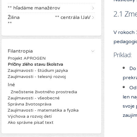
** hľadáme manažérov
2.1 Zme
Žilina ** centrála IJaV
**
V rokoch 1
pedagogi
Filantropia
Príklad:
Projekt APROGEN
Príčiny zlého stavu školstva
Do 
Zaujímavosti - štúdium jazyka
Zaujímavosti - telesný rozvoj
prekra
Iné
Od 
Znečistenie životného prostredia
len na
Zaujímavosti - všeobecné
Správna životospráva
svoje 
Zaujímavosti - matematika a fyzika
zaujím
Výchova a rozvoj detí
Ako správne písať text