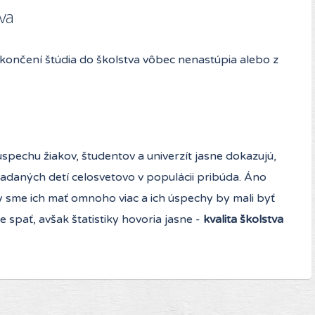
va
o skončení štúdia do školstva vôbec nenastúpia alebo z
 úspechu žiakov, študentov a univerzít jasne dokazujú,
daných detí celosvetovo v populácii pribúda. Áno
 sme ich mať omnoho viac a ich úspechy by mali byť
spať, avšak štatistiky hovoria jasne -
kvalita školstva