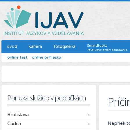
SmartBooks
úvod
kariéra
fotogaléria
revolučné smart doučovanie
online test
online prihláška
Ponuka služieb v pobočkách
Príči
Bratislava
Napriek t
Čadca