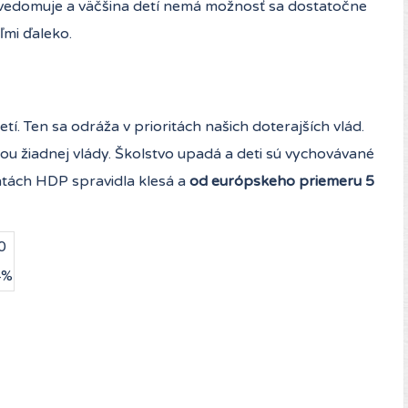
o uvedomuje a väčšina detí nemá možnosť sa dostatočne
ľmi ďaleko.
í. Ten sa odráža v prioritách našich doterajších vlád.
tou žiadnej vlády. Školstvo upadá a deti sú vychovávané
ntách HDP spravidla klesá a
od európskeho priemeru 5
0
4%