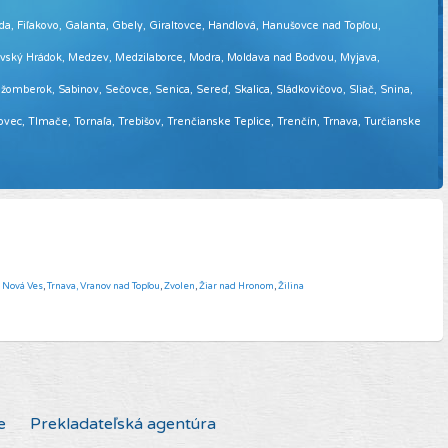
eda, Fiľakovo, Galanta, Gbely, Giraltovce, Handlová, Hanušovce nad Topľou,
tovský Hrádok, Medzev, Medzilaborce, Modra, Moldava nad Bodvou, Myjava,
omberok, Sabinov, Sečovce, Senica, Sereď, Skalica, Sládkovičovo, Sliač, Snina,
sovec, Tlmače, Tornaľa, Trebišov, Trenčianske Teplice, Trenčín, Trnava, Turčianske
á Nová Ves
,
Trnava,
Vranov nad Topľou
,
Zvolen
,
Žiar nad Hronom
,
Žilina
e
Prekladateľská agentúra