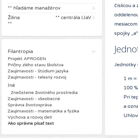
číslicou a
** hľadáme manažérov
oddelenou
Žilina ** centrála IJaV
**
mesiacom 
spojky „a“,
Jedno
Filantropia
Projekt APROGEN
Jednotky 
Príčiny zlého stavu školstva
Zaujímavosti - štúdium jazyka
Zaujímavosti - telesný rozvoj
1 m =
Iné
100 %
Znečistenie životného prostredia
Pri te
Zaujímavosti - všeobecné
Správna životospráva
a ozna
Zaujímavosti - matematika a fyzika
Uhlov
Výchova a rozvoj detí
Ako správne písať text