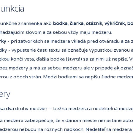
punkcia
punkčné znamienka ako
bodka, čiarka, otáznik, výkričník, 
hádzajúcim slovom a za sebou vždy majú medzeru.
rky
- pri zátvorkách sa medzera vkladá pred otváraciu a za 
dky - vypustenie časti textu sa označuje výpustkou zvanou aj
kou končí veta, ďalšia bodka (štvrtá) sa za nimi už nepíše
bez medzery a má za sebou medzeru ale v prípade ak označuj
rou z oboch strán. Medzi bodkami sa nepíšu žiadne medzer
ery
 sa dva druhy medzier – bežná medzera a nedeliteľná medze
ná medzera zabezpečuje, že v danom mieste nenastane autom
dzerou nebudú na rôznych riadkoch. Nedeliteľná medzera sa 