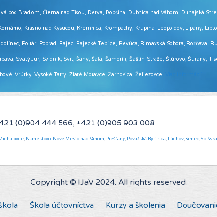
 Brezová pod Bradlom, Čierna nad Tisou, Detva, Dobšiná, Dubnica nad Váhom, Dunajská Str
, Komárno, Krásno nad Kysucou, Kremnica, Krompachy, Krupina, Leopoldov, Lipany, Lip
ínec, Poltár, Poprad, Rajec, Rajecké Teplice, Revúca, Rimavská Sobota, Rožňava, Ruž
pava, Svätý Jur, Svidník, Svit, Šahy, Šaľa, Šamorín, Šaštín-Stráže, Štúrovo, Šurany, Ti
Vrbové, Vrútky, Vysoké Tatry, Zlaté Moravce, Žarnovica, Želiezovce.
Viac informácií ...
+421 (0)904 444 566, +421 (0)905 903 008
Michalovce
,
Námestovo
.
Nové Mesto nad Váhom
,
Piešťany
,
Považská Bystrica
,
Púchov
,
Senec
,
Spišsk
Copyright © IJaV 2024. All rights reserved.
škola
Škola účtovníctva
Kurzy a školenia
Doučovani