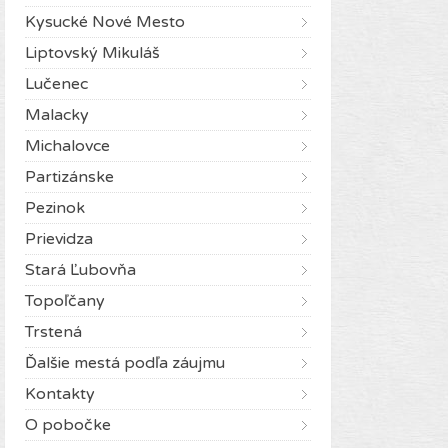
Kysucké Nové Mesto
Liptovský Mikuláš
Lučenec
Malacky
Michalovce
Partizánske
Pezinok
Prievidza
Stará Ľubovňa
Topoľčany
Trstená
Ďalšie mestá podľa záujmu
Kontakty
O pobočke