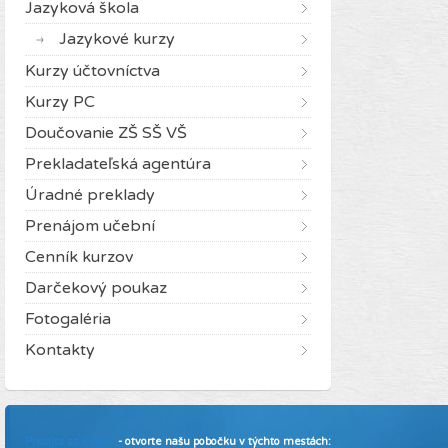
Jazyková škola
Jazykové kurzy
Kurzy účtovníctva
Kurzy PC
Doučovanie ZŠ SŠ VŠ
Prekladateľská agentúra
Úradné preklady
Prenájom učební
Cenník kurzov
Darčekový poukaz
Fotogaléria
Kontakty
Pridajte sa k nám
- otvorte našu pobočku v týchto mestách: