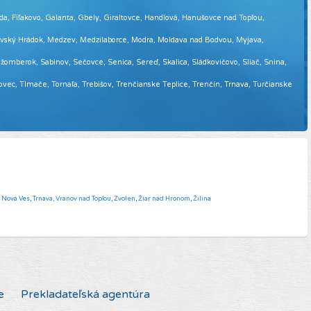
eda, Fiľakovo, Galanta, Gbely, Giraltovce, Handlová, Hanušovce nad Topľou,
tovský Hrádok, Medzev, Medzilaborce, Modra, Moldava nad Bodvou, Myjava,
omberok, Sabinov, Sečovce, Senica, Sereď, Skalica, Sládkovičovo, Sliač, Snina,
sovec, Tlmače, Tornaľa, Trebišov, Trenčianske Teplice, Trenčín, Trnava, Turčianske
á Nová Ves
,
Trnava,
Vranov nad Topľou
,
Zvolen
,
Žiar nad Hronom
,
Žilina
e
Prekladateľská agentúra