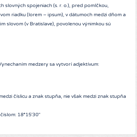
ch slovných spojeniach (s. r. o.), pred pomlčkou,
rvom riadku (lorem – ipsum), v dátumoch medzi dňom a
im slovom (v Bratislave), povolenou výnimkou sú
 Vynechaním medzery sa vytvorí adjektívum:
medzi číslicu a znak stupňa, nie však medzi znak stupňa
číslom: 18°15′30″