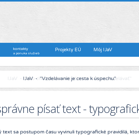
kontakty
Projekty EÚ
Môj IJaV
a ponuka služieb
IJaV - "Kto chce viac zarábať, musí sa viac vzdelávať."
právne písať text - typografic
 text sa postupom času vyvinuli typografické pravidilá, kto