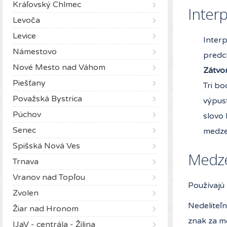
Kráľovský Chlmec
Inter
Levoča
Levice
Inter
Námestovo
predc
Nové Mesto nad Váhom
Zátvo
Piešťany
Tri bo
Považská Bystrica
výpust
Púchov
slovo 
Senec
medze
Spišská Nová Ves
Medz
Trnava
Vranov nad Topľou
Používajú
Zvolen
Nedeliteľ
Žiar nad Hronom
znak za me
IJaV - centrála - Žilina