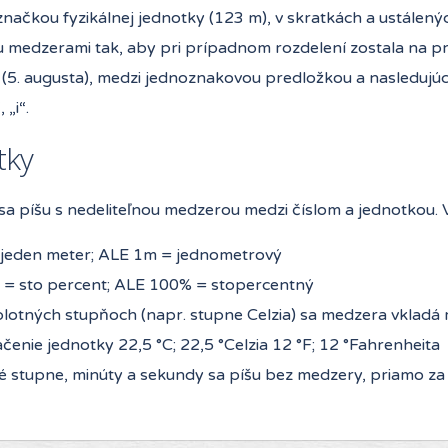
 značkou fyzikálnej jednotky (123 m), v skratkách a ustálený
 medzerami tak, aby pri prípadnom rozdelení zostala na p
(5. augusta), medzi jednoznakovou predložkou a nasledujúc
 „i“.
tky
sa píšu s nedeliteľnou medzerou medzi číslom a jednotkou.
 jeden meter; ALE 1m = jednometrový
 = sto percent; ALE 100% = stopercentný
plotných stupňoch (napr. stupne Celzia) sa medzera vkladá 
čenie jednotky 22,5 °C; 22,5 °Celzia 12 °F; 12 °Fahrenheita
é stupne, minúty a sekundy sa píšu bez medzery, priamo za 