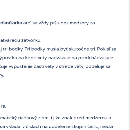
bodkočiarka
atď. sa vždy píšu bez medzery za
zatváraciu zátvorku.
 tri bodky. Tri bodky musia byť skutočne tri. Pokiaľ sa
. Výpustka na konci vety nadväzuje na predchádzajúce
e vypustenie časti vety v strede vety, oddeľuje sa
y.
ra.
atický riadkový zlom, tj. že znak pred medzerou a
vkladá: v číslach na oddelenie skupín číslic, medzi