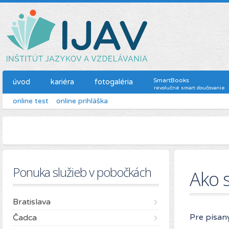
SmartBooks
úvod
kariéra
fotogaléria
revolučné smart doučovanie
online test
online prihláška
Ponuka služieb v pobočkách
Ako s
Bratislava
Pre písaný
Čadca