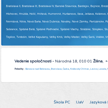
Bratislava II, Bratislava III, Bratislava IV, Banská Štiavnica, Bardejov, Bojnice,
Hlohovec, Hnúšťa, Holíč, Hriňová, Humenné, Hurbanovo, Ilava, Jelšava, Kolárovo
Nemšová, Nitra, Nová Baňa, Nová Dubnica, Nováky, Nové Zámky, Partizánske, Podol
Sobrance, Spišská Belá, Spišské Podhradie, Spišské Vlachy, Strážske, Stropkov, Stu
Teplice, Tvrdošín, Veľké Kapušany, Veľký Krtíš, Veľký Meder, Veľký Šariš, Vráble, 
Vedenie spoločnosti -
Národná 18, 010 01
Žilina
, 
Pobočky
-
Bánovce nad Bebravou
,
Bratislava,
Čadca
,
Kráľovský Chlmec
,
Levice
,
Levoča
,
Škola PC
IJaV
Jazyková 