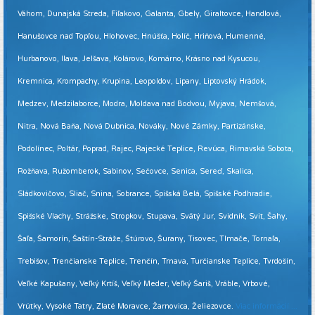
Váhom, Dunajská Streda, Fiľakovo, Galanta, Gbely, Giraltovce, Handlová,
Hanušovce nad Topľou, Hlohovec, Hnúšťa, Holíč, Hriňová, Humenné,
Hurbanovo, Ilava, Jelšava, Kolárovo, Komárno, Krásno nad Kysucou,
Kremnica, Krompachy, Krupina, Leopoldov, Lipany, Liptovský Hrádok,
Medzev, Medzilaborce, Modra, Moldava nad Bodvou, Myjava, Nemšová,
Nitra, Nová Baňa, Nová Dubnica, Nováky, Nové Zámky, Partizánske,
Podolínec, Poltár, Poprad, Rajec, Rajecké Teplice, Revúca, Rimavská Sobota,
Rožňava, Ružomberok, Sabinov, Sečovce, Senica, Sereď, Skalica,
Sládkovičovo, Sliač, Snina, Sobrance, Spišská Belá, Spišské Podhradie,
Spišské Vlachy, Strážske, Stropkov, Stupava, Svätý Jur, Svidník, Svit, Šahy,
Šaľa, Šamorín, Šaštín-Stráže, Štúrovo, Šurany, Tisovec, Tlmače, Tornaľa,
Trebišov, Trenčianske Teplice, Trenčín, Trnava, Turčianske Teplice, Tvrdošín,
Veľké Kapušany, Veľký Krtíš, Veľký Meder, Veľký Šariš, Vráble, Vrbové,
Vrútky, Vysoké Tatry, Zlaté Moravce, Žarnovica, Želiezovce.
Viac informácií ...