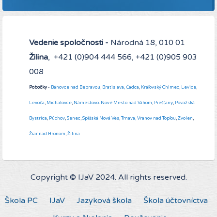
Vedenie spoločnosti -
Národná 18, 010 01
Žilina
, +421 (0)904 444 566, +421 (0)905 903
008
Pobočky
-
Bánovce nad Bebravou
,
Bratislava,
Čadca
,
Kráľovský Chlmec
,
Levice
,
Levoča
,
Michalovce
,
Námestovo
.
Nové Mesto nad Váhom
,
Piešťany
,
Považská
Bystrica
,
Púchov
,
Senec
,
Spišská Nová Ves
,
Trnava,
Vranov nad Topľou
,
Zvolen
,
Žiar nad Hronom
,
Žilina
Copyright © IJaV 2024. All rights reserved.
Škola PC
IJaV
Jazyková škola
Škola účtovníctva