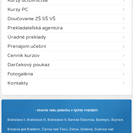
Kurzy účtovníctva
Kurzy PC
Doučovanie ZŠ SŠ VŠ
Prekladateľská agentúra
Úradné preklady
Prenájom učební
Cenník kurzov
Darčekový poukaz
Fotogaléria
Kontakty
Pridajte sa k nám
- otvorte našu pobočku v týchto mestách:
Bratislava II, Bratislava III, Bratislava IV, Banská Štiavnica, Bardejov, Bojnice,
Brezová pod Bradlom, Čierna nad Tisou, Detva, Dobšiná, Dubnica nad