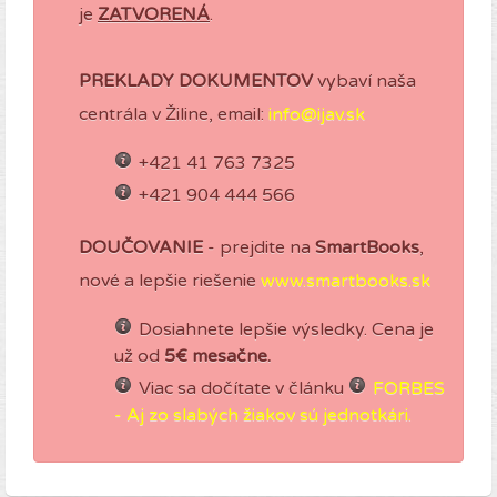
je
ZATVORENÁ
.
PREKLADY DOKUMENTOV
vybaví naša
centrála v Žiline, email:
info@ijav.sk
+421 41 763 7325
+421 904 444 566
DOUČOVANIE
- prejdite na
SmartBooks
,
nové a lepšie riešenie
www.smartbooks.sk
Dosiahnete lepšie výsledky. Cena je
už od
5€ mesačne.
Viac sa dočítate v článku
FORBES
- Aj zo slabých žiakov sú jednotkári.