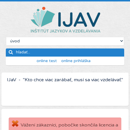
online test
online prihláška
IJaV - "Kto chce viac zarábať, musí sa viac vzdelávať."
Vážení zákazníci, pobočke skončila licencia a