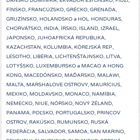
DÁNSKO DOMINIKA, EKVÁDOR ESTÓNSKO, FIDŽI,
FÍNSKO, FRANCÚZSKO, GRÉCKO, GRENADA,
GRUZÍNSKO, HOLANDSKO a HOL. HONDURAS,
CHORVÁTSKO, INDIA, ÍRSKO, ISLAND, IZRAEL,
JAPONSKO, JUHOAFRICKÁ REPUBLIKA,
KAZACHSTAN, KOLUMBIA, KÓREJSKÁ REP.,
LESOTHO, LIBÉRIA, LICHTENŠTAJNSKO, LITVA,
LOTYŚSKO, LUXEMBURSKO a MACAO A HONG
KONG, MACEDÓNSKO, MAĎARSKO, MALAWI,
MALTA, MARSHALOVE OSTROVY, MAURÍCIUS,
MEXIKO, MOLDAVSKO, MONACO, NAMÍBIA,
NEMECKO, NIUE, NÓRSKO, NOVÝ ZÉLAND,
PANAMA, POĽSKO, PORTUGALSKO, PRINCOV
OSTROV, RAKÚSKO, RUMUNSKO, RUSKÁ
FEDERÁCIA, SALVADOR, SAMOA, SAN MARINO,