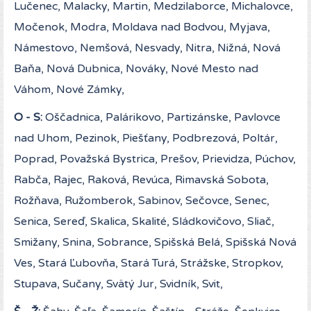
Lučenec, Malacky, Martin, Medzilaborce, Michalovce,
Močenok, Modra, Moldava nad Bodvou, Myjava,
Námestovo, Nemšová, Nesvady, Nitra, Nižná, Nová
Baňa, Nová Dubnica, Nováky, Nové Mesto nad
Váhom, Nové Zámky,
O - S:
Oščadnica, Palárikovo, Partizánske, Pavlovce
nad Uhom, Pezinok, Piešťany, Podbrezová, Poltár,
Poprad, Považská Bystrica, Prešov, Prievidza, Púchov,
Rabča, Rajec, Raková, Revúca, Rimavská Sobota,
Rožňava, Ružomberok, Sabinov, Sečovce, Senec,
Senica, Sereď, Skalica, Skalité, Sládkovičovo, Sliač,
Smižany, Snina, Sobrance, Spišská Belá, Spišská Nová
Ves, Stará Ľubovňa, Stará Turá, Strážske, Stropkov,
Stupava, Sučany, Svätý Jur, Svidník, Svit,