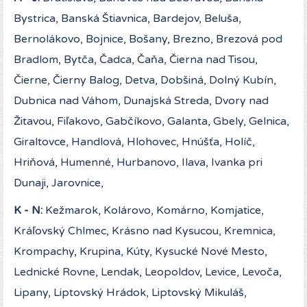
Bystrica, Banská Štiavnica, Bardejov, Beluša,
Bernolákovo, Bojnice, Bošany, Brezno, Brezová pod
Bradlom, Bytča, Čadca, Čaňa, Čierna nad Tisou,
Čierne, Čierny Balog, Detva, Dobšiná, Dolný Kubín,
Dubnica nad Váhom, Dunajská Streda, Dvory nad
Žitavou, Fiľakovo, Gabčíkovo, Galanta, Gbely, Gelnica,
Giraltovce, Handlová, Hlohovec, Hnúšťa, Holíč,
Hriňová, Humenné, Hurbanovo, Ilava, Ivanka pri
Dunaji, Jarovnice,
K - N:
Kežmarok, Kolárovo, Komárno, Komjatice,
Kráľovský Chlmec, Krásno nad Kysucou, Kremnica,
Krompachy, Krupina, Kúty, Kysucké Nové Mesto,
Lednické Rovne, Lendak, Leopoldov, Levice, Levoča,
Lipany, Liptovský Hrádok, Liptovský Mikuláš,