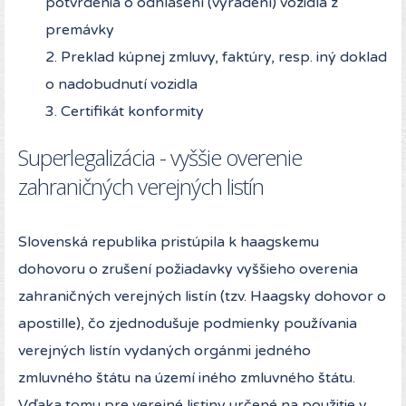
potvrdenia o odhlásení (vyradení) vozidla z
premávky
2. Preklad kúpnej zmluvy, faktúry, resp. iný doklad
o nadobudnutí vozidla
3. Certifikát konformity
Superlegalizácia - vyššie overenie
zahraničných verejných listín
Slovenská republika pristúpila k haagskemu
dohovoru o zrušení požiadavky vyššieho overenia
zahraničných verejných listín (tzv. Haagsky dohovor o
apostille), čo zjednodušuje podmienky používania
verejných listín vydaných orgánmi jedného
zmluvného štátu na území iného zmluvného štátu.
Vďaka tomu pre verejné listiny určené na použitie v