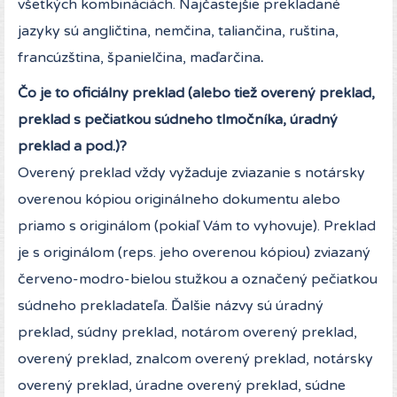
všetkých kombináciách. Najčastejšie prekladané
jazyky sú angličtina, nemčina, taliančina, ruština,
francúzština, španielčina, maďarčina
.
Čo je to oficiálny preklad (alebo tiež overený preklad,
preklad s pečiatkou súdneho tlmočníka, úradný
preklad a pod.)?
Overený preklad vždy vyžaduje zviazanie s notársky
overenou kópiou originálneho dokumentu alebo
priamo s originálom (pokiaľ Vám to vyhovuje). Preklad
je s originálom (reps. jeho overenou kópiou) zviazaný
červeno-modro-bielou stužkou a označený pečiatkou
súdneho prekladateľa. Ďalšie názvy sú úradný
preklad, súdny preklad, notárom overený preklad,
overený preklad, znalcom overený preklad, notársky
overený preklad, úradne overený preklad, súdne