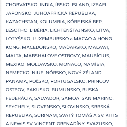
CHORVÁTSKO, INDIA, ÍRSKO, ISLAND, IZRAEL,
JAPONSKO, JUHOAFRICKÁ REPUBLIKA,
KAZACHSTAN, KOLUMBIA, KÓREJSKÁ REP.,
LESOTHO, LIBÉRIA, LICHTENŠTAJNSKO, LITVA,
LOTYŚSKO, LUXEMBURSKO a MACAO A HONG
KONG, MACEDÓNSKO, MAĎARSKO, MALAWI,
MALTA, MARSHALOVE OSTROVY, MAURÍCIUS,
MEXIKO, MOLDAVSKO, MONACO, NAMÍBIA,
NEMECKO, NIUE, NÓRSKO, NOVÝ ZÉLAND,
PANAMA, POĽSKO, PORTUGALSKO, PRINCOV
OSTROV, RAKÚSKO, RUMUNSKO, RUSKÁ
FEDERÁCIA, SALVADOR, SAMOA, SAN MARINO,
SEYCHELY, SLOVENSKO, SLOVINSKO, SRBSKÁ
REPUBLIKA, SURINAM, SVÄTÝ TOMÁŠ A SV. KITTS
A NEWIS SV. VINCENT, GRENADÍNY, SVAZIJSKO,