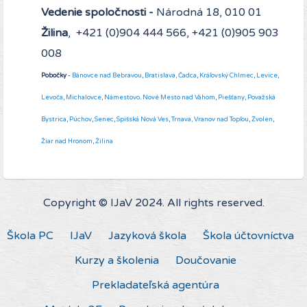
Vedenie spoločnosti -
Národná 18, 010 01
Žilina
, +421 (0)904 444 566, +421 (0)905 903
008
Pobočky
-
Bánovce nad Bebravou
,
Bratislava,
Čadca
,
Kráľovský Chlmec
,
Levice
,
Levoča
,
Michalovce
,
Námestovo
.
Nové Mesto nad Váhom
,
Piešťany
,
Považská
Bystrica
,
Púchov
,
Senec
,
Spišská Nová Ves
,
Trnava,
Vranov nad Topľou
,
Zvolen
,
Žiar nad Hronom
,
Žilina
Copyright © IJaV 2024. All rights reserved.
Škola PC
IJaV
Jazyková škola
Škola účtovníctva
Kurzy a školenia
Doučovanie
Prekladateľská agentúra