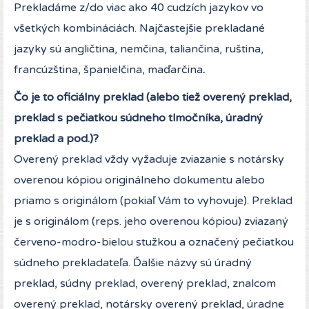
Prekladáme z/do viac ako 40 cudzích jazykov vo
všetkých kombináciách. Najčastejšie prekladané
jazyky sú angličtina, nemčina, taliančina, ruština,
francúzština, španielčina, maďarčina
.
Čo je to oficiálny preklad (alebo tiež overený preklad,
preklad s pečiatkou súdneho tlmočníka, úradný
preklad a pod.)?
Overený preklad vždy vyžaduje zviazanie s notársky
overenou kópiou originálneho dokumentu alebo
priamo s originálom (pokiaľ Vám to vyhovuje). Preklad
je s originálom (reps. jeho overenou kópiou) zviazaný
červeno-modro-bielou stužkou a označený pečiatkou
súdneho prekladateľa. Ďalšie názvy sú úradný
preklad, súdny preklad, overený preklad, znalcom
overený preklad, notársky overený preklad, úradne