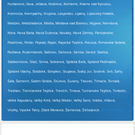
Hurbanovo, Ilava, Jelšava, Kolárovo, Komárno, Krásno nad Kysucou,
Kremnica, Krompachy, Krupina, Leopoldov, Lipany, Liptovský Hrádok,
Medzev, Medzilaborce, Modra, Moldava nad Bodvou, Myjava, Nemšová,
Nitra, Nová Baňa, Nová Dubnica, Nováky, Nové Zámky, Partizánske,
Podolínec, Poltár, Poprad, Rajec, Rajecké Teplice, Revúca, Rimavská Sobota,
Rožňava, Ružomberok, Sabinov, Sečovce, Senica, Sereď, Skalica,
Sládkovičovo, Sliač, Snina, Sobrance, Spišská Belá, Spišské Podhradie,
Spišské Vlachy, Strážske, Stropkov, Stupava, Svätý Jur, Svidník, Svit, Šahy,
Šaľa, Šamorín, Šaštín-Stráže, Štúrovo, Šurany, Tisovec, Tlmače, Tornaľa,
Trebišov, Trenčianske Teplice, Trenčín, Trnava, Turčianske Teplice, Tvrdošín,
Veľké Kapušany, Veľký Krtíš, Veľký Meder, Veľký Šariš, Vráble, Vrbové,
Vrútky, Vysoké Tatry, Zlaté Moravce, Žarnovica, Želiezovce.
Viac informácií ...