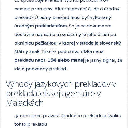
čo spôsobuje klientom týchto podvodníkov
nemalé problémy. Ako rozpoznať či ide o úradný
preklad? Úradný preklad musí byť vykonaný
úradným prekladateľom
, čo je na dokumente
doslovne napísané a označený je jeho úradnou
okrúhlou pečiatkou, v ktorej v strede je slovenský
štátny znak
. Taktiež
podozrivo nízka cena
prekladu napr. 15€ alebo menej
je jasný signál, že
ide o podvodný preklad.
Výhody jazykových prekladov v
prekladateľskej agentúre v
Malackách
garantujeme pravosť úradného prekladu a kvalitu
tohto prekladu