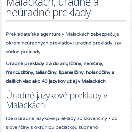
Malackách, úradné a
neúradné preklady
Prekladateľská agentúra v Malackách zabezpečuje
okrem neúradných prekladov i úradné preklady, tzv.
súdne preklady.
Úradné preklady z a do angličtiny, nemčiny,
francúzštiny, taliančiny, španielčiny, holandčiny a
ďalších viac ako 40 jazykov už aj v Malackách
Úradné jazykové preklady v
Malackách
Ide o úradné jazykové preklady zo slovenčiny / do
slovenčiny s okrúhlou pečiatkou súdneho