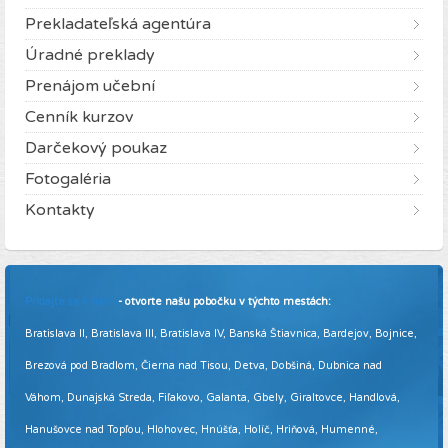
Prekladateľská agentúra
Úradné preklady
Prenájom učební
Cenník kurzov
Darčekový poukaz
Fotogaléria
Kontakty
Pridajte sa k nám
- otvorte našu pobočku v týchto mestách:
Bratislava II, Bratislava III, Bratislava IV, Banská Štiavnica, Bardejov, Bojnice,
Brezová pod Bradlom, Čierna nad Tisou, Detva, Dobšiná, Dubnica nad
Váhom, Dunajská Streda, Fiľakovo, Galanta, Gbely, Giraltovce, Handlová,
Hanušovce nad Topľou, Hlohovec, Hnúšťa, Holíč, Hriňová, Humenné,