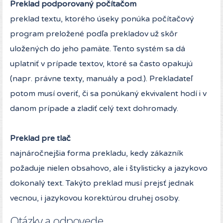
Preklad podporovaný počítačom
preklad textu, ktorého úseky ponúka počítačový
program preložené podľa prekladov už skôr
uložených do jeho pamäte. Tento systém sa dá
uplatniť v prípade textov, ktoré sa často opakujú
(napr. právne texty, manuály a pod.). Prekladateľ
potom musí overiť, či sa ponúkaný ekvivalent hodí i v
danom prípade a zladiť celý text dohromady.
Preklad pre tlač
najnáročnejšia forma prekladu, kedy zákazník
požaduje nielen obsahovo, ale i štylisticky a jazykovo
dokonalý text. Takýto preklad musí prejsť jednak
vecnou, i jazykovou korektúrou druhej osoby.
Otázky a odpovede