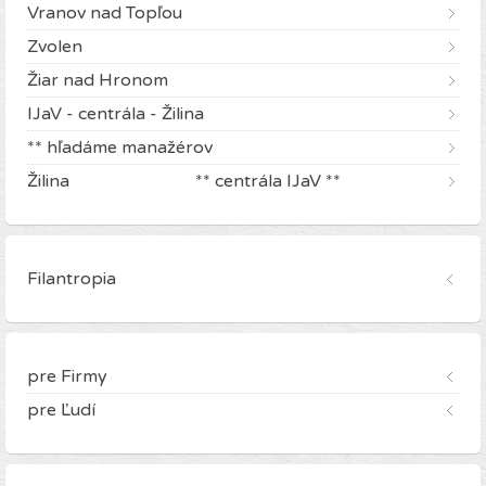
Vranov nad Topľou
Zvolen
Žiar nad Hronom
IJaV - centrála - Žilina
** hľadáme manažérov
Žilina ** centrála IJaV **
Filantropia
pre Firmy
pre Ľudí