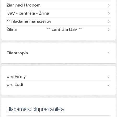
Žiar nad Hronom
IJaV - centrála - Žilina
** hľadáme manažérov
Žilina ** centrála IJaV **
Filantropia
pre Firmy
pre Ľudí
Hľadáme spolupracovníkov