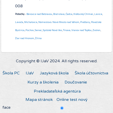
008
Pobočky
-
Bánovce nad Bebravou
,
Bratislava,
Čadca
,
Kráľovský Chlmec
,
Levice
,
Levoča
,
Michalovce
,
Námestovo
.
Nové Mesto nad Váhom
,
Piešťany
,
Považská
Bystrica
,
Púchov
,
Senec
,
Spišská Nová Ves
,
Trnava,
Vranov nad Topľou
,
Zvolen
,
Žiar nad Hronom
,
Žilina
Copyright © IJaV 2024. All rights reserved.
Škola PC
IJaV
Jazyková škola
Škola účtovníctva
Kurzy a školenia
Doučovanie
Prekladateľská agentúra
Mapa stránok
Online test nový
face