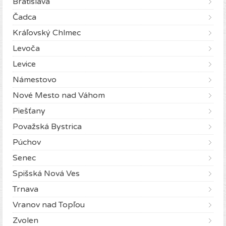
Bratislava
Čadca
Kráľovský Chlmec
Levoča
Levice
Námestovo
Nové Mesto nad Váhom
Piešťany
Považská Bystrica
Púchov
Senec
Spišská Nová Ves
Trnava
Vranov nad Topľou
Zvolen