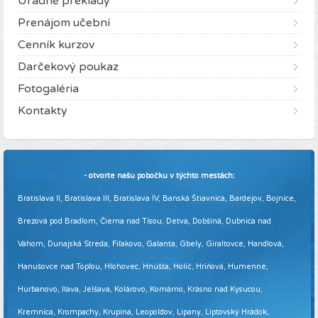
Úradné preklady
Prenájom učební
Cenník kurzov
Darčekový poukaz
Fotogaléria
Kontakty
Pridajte sa k nám
- otvorte našu pobočku v týchto mestách:
Bratislava II, Bratislava III, Bratislava IV, Banská Štiavnica, Bardejov, Bojnice,
Brezová pod Bradlom, Čierna nad Tisou, Detva, Dobšiná, Dubnica nad
Váhom, Dunajská Streda, Fiľakovo, Galanta, Gbely, Giraltovce, Handlová,
Hanušovce nad Topľou, Hlohovec, Hnúšťa, Holíč, Hriňová, Humenné,
Hurbanovo, Ilava, Jelšava, Kolárovo, Komárno, Krásno nad Kysucou,
Kremnica, Krompachy, Krupina, Leopoldov, Lipany, Liptovský Hrádok,