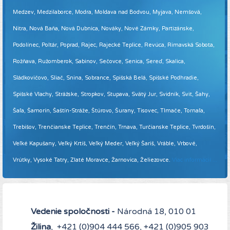
Medzev, Medzilaborce, Modra, Moldava nad Bodvou, Myjava, Nemšová,
Nitra, Nová Baňa, Nová Dubnica, Nováky, Nové Zámky, Partizánske,
Podolínec, Poltár, Poprad, Rajec, Rajecké Teplice, Revúca, Rimavská Sobota,
Rožňava, Ružomberok, Sabinov, Sečovce, Senica, Sereď, Skalica,
Sládkovičovo, Sliač, Snina, Sobrance, Spišská Belá, Spišské Podhradie,
Spišské Vlachy, Strážske, Stropkov, Stupava, Svätý Jur, Svidník, Svit, Šahy,
Šaľa, Šamorín, Šaštín-Stráže, Štúrovo, Šurany, Tisovec, Tlmače, Tornaľa,
Trebišov, Trenčianske Teplice, Trenčín, Trnava, Turčianske Teplice, Tvrdošín,
Veľké Kapušany, Veľký Krtíš, Veľký Meder, Veľký Šariš, Vráble, Vrbové,
Vrútky, Vysoké Tatry, Zlaté Moravce, Žarnovica, Želiezovce.
Viac informácií ...
Vedenie spoločnosti -
Národná 18, 010 01
Žilina
, +421 (0)904 444 566, +421 (0)905 903