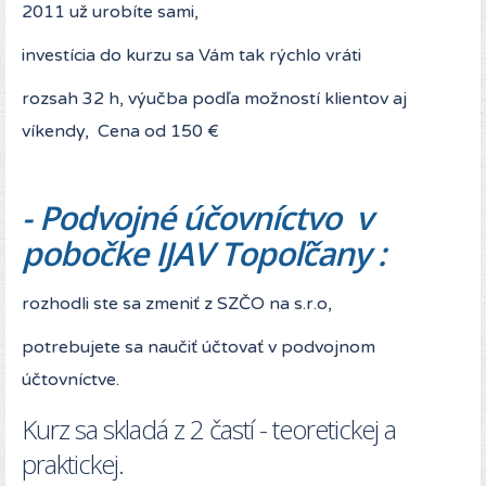
2011 už urobíte sami,
investícia do kurzu sa Vám tak rýchlo vráti
rozsah 32 h, výučba podľa možností klientov aj
víkendy, Cena od 150 €
- Podvojné účovníctvo v
pobočke IJAV Topoľčany :
rozhodli ste sa zmeniť z SZČO na s.r.o,
potrebujete sa naučiť účtovať v podvojnom
účtovníctve.
Kurz sa skladá z 2 častí - teoretickej a
praktickej.