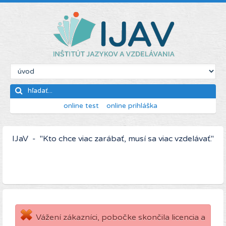
online test
online prihláška
IJaV - "Kto chce viac zarábať, musí sa viac vzdelávať."
Vážení zákazníci, pobočke skončila licencia a