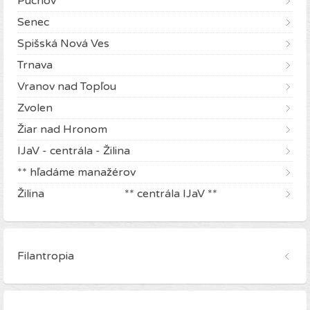
Púchov
Senec
Spišská Nová Ves
Trnava
Vranov nad Topľou
Zvolen
Žiar nad Hronom
IJaV - centrála - Žilina
** hľadáme manažérov
Žilina ** centrála IJaV **
Filantropia