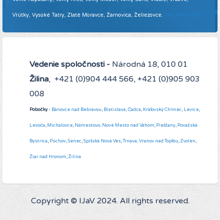
Vrútky, Vysoké Tatry, Zlaté Moravce, Žarnovica, Želiezovce.
Viac informácií ...
Vedenie spoločnosti -
Národná 18, 010 01
Žilina
, +421 (0)904 444 566, +421 (0)905 903
008
Pobočky
-
Bánovce nad Bebravou
,
Bratislava,
Čadca
,
Kráľovský Chlmec
,
Levice
,
Levoča
,
Michalovce
,
Námestovo
.
Nové Mesto nad Váhom
,
Piešťany
,
Považská
Bystrica
,
Púchov
,
Senec
,
Spišská Nová Ves
,
Trnava,
Vranov nad Topľou
,
Zvolen
,
Žiar nad Hronom
,
Žilina
Copyright © IJaV 2024. All rights reserved.