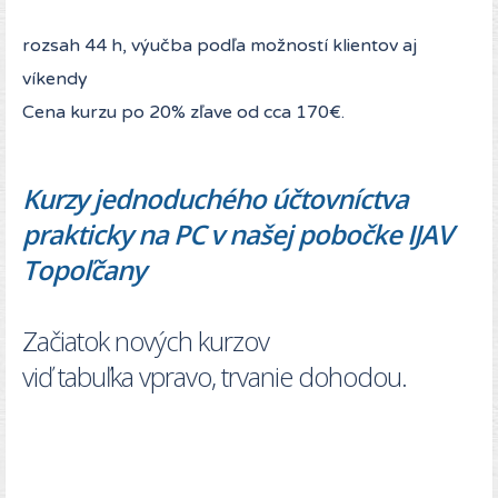
rozsah 44 h, výučba podľa možností klientov aj
víkendy
Cena kurzu po 20% zľave od cca 170€.
Kurzy jednoduchého účtovníctva
prakticky na PC v našej pobočke IJAV
Topoľčany
Začiatok nových kurzov
viď tabuľka vpravo, trvanie dohodou.