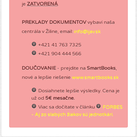
je
ZATVORENÁ
.
PREKLADY DOKUMENTOV
vybaví naša
centrála v Žiline, email:
info@ijav.sk
+421 41 763 7325
+421 904 444 566
DOUČOVANIE
- prejdite na
SmartBooks
,
nové a lepšie riešenie
www.smartbooks.sk
Dosiahnete lepšie výsledky. Cena je
už od
5€ mesačne.
Viac sa dočítate v článku
FORBES
- Aj zo slabých žiakov sú jednotkári.