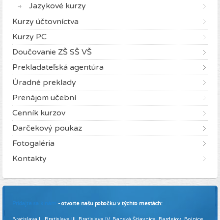
Jazykové kurzy
Kurzy účtovníctva
Kurzy PC
Doučovanie ZŠ SŠ VŠ
Prekladateľská agentúra
Úradné preklady
Prenájom učební
Cenník kurzov
Darčekový poukaz
Fotogaléria
Kontakty
Pridajte sa k nám
- otvorte našu pobočku v týchto mestách:
Bratislava II, Bratislava III, Bratislava IV, Banská Štiavnica, Bardejov, Bojnice,