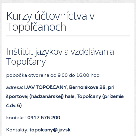
Kurzy účtovníctva v
Topoľčanoch
Inštitút jazykov a vzdelávania
Topoľčany
pobočka otvorená od 9.00 do 16.00 hod.
adresa
: IJAV TOPOĽČANY, Bernolákova 28, pri
športovej (hádzanárskej) hale, Topoľčany (prízemie
č.dv. 6)
kontakt
: 0917 676 200
Kontakty:
topolcany@ijav.sk