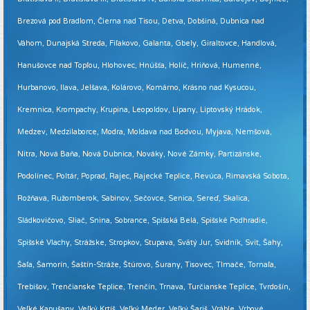
Brezová pod Bradlom, Čierna nad Tisou, Detva, Dobšiná, Dubnica nad
Váhom, Dunajská Streda, Fiľakovo, Galanta, Gbely, Giraltovce, Handlová,
Hanušovce nad Topľou, Hlohovec, Hnúšťa, Holíč, Hriňová, Humenné,
Hurbanovo, Ilava, Jelšava, Kolárovo, Komárno, Krásno nad Kysucou,
Kremnica, Krompachy, Krupina, Leopoldov, Lipany, Liptovský Hrádok,
Medzev, Medzilaborce, Modra, Moldava nad Bodvou, Myjava, Nemšová,
Nitra, Nová Baňa, Nová Dubnica, Nováky, Nové Zámky, Partizánske,
Podolínec, Poltár, Poprad, Rajec, Rajecké Teplice, Revúca, Rimavská Sobota,
Rožňava, Ružomberok, Sabinov, Sečovce, Senica, Sereď, Skalica,
Sládkovičovo, Sliač, Snina, Sobrance, Spišská Belá, Spišské Podhradie,
Spišské Vlachy, Strážske, Stropkov, Stupava, Svätý Jur, Svidník, Svit, Šahy,
Šaľa, Šamorín, Šaštín-Stráže, Štúrovo, Šurany, Tisovec, Tlmače, Tornaľa,
Trebišov, Trenčianske Teplice, Trenčín, Trnava, Turčianske Teplice, Tvrdošín,
Veľké Kapušany, Veľký Krtíš, Veľký Meder, Veľký Šariš, Vráble, Vrbové,