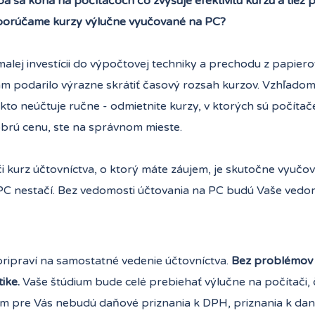
a sa koná na počítačoch čo zvyšuje efektivitu kurzu a tiež
orúčame kurzy výlučne vyučované na PC?
alej investícii do výpočtovej techniky a prechodu z papier
m podarilo výrazne skrátiť časový rozsah kurzov. Vzhľadom n
kto neúčtuje ručne - odmietnite kurzy, v ktorých sú počítače 
obrú cenu, ste na správnom mieste.
či kurz účtovníctva, o ktorý máte záujem, je skutočne vyuč
PC nestačí. Bez vedomosti účtovania na PC budú Vaše vedom
pripraví na samostatné vedenie účtovníctva.
Bez problémov z
ike.
Vaše štúdium bude celé prebiehať výlučne na počítači, 
 pre Vás nebudú daňové priznania k DPH, priznania k dani