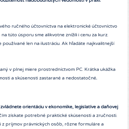
 použiteľnosť nadobudnutých vedomostí v praxi.
ového ručného účtovníctva na elektronické účtovníctvo
a túto úsporu sme alikvotne znížili i cenu za kurz.
používané len na ilustráciu. Ak hľadáte najkvalitnejší
ovaný v plnej miere prostredníctvom PC. Krátka ukážka
osti a skúsenosti zastarané a nedostatočné
.
vládnete orientáciu v ekonomike, legislatíve a daňovej
čím získate potrebné praktické skúsenosti a zručnosti.
 z príjmov právnických osôb, rôzne formuláre a