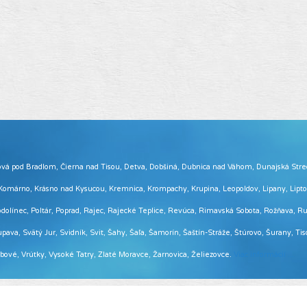
 Brezová pod Bradlom, Čierna nad Tisou, Detva, Dobšiná, Dubnica nad Váhom, Dunajská Str
, Komárno, Krásno nad Kysucou, Kremnica, Krompachy, Krupina, Leopoldov, Lipany, Lip
ínec, Poltár, Poprad, Rajec, Rajecké Teplice, Revúca, Rimavská Sobota, Rožňava, Ruž
pava, Svätý Jur, Svidník, Svit, Šahy, Šaľa, Šamorín, Šaštín-Stráže, Štúrovo, Šurany, Ti
Vrbové, Vrútky, Vysoké Tatry, Zlaté Moravce, Žarnovica, Želiezovce.
Viac informácií ...