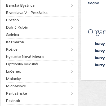
tlačivá.
Banská Bystrica
Bratislava V - Petržalka
Brezno
Dolný Kubín
Organ
Gelnica
Kežmarok
kurzy
Košice
kurzy
Kysucké Nové Mesto
kurzy
Liptovský Mikuláš
kurzy
Lučenec
Malacky
Michalovce
Partizánske
Pezinok