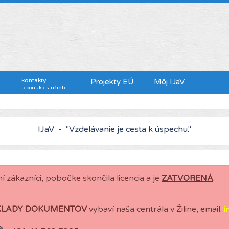
kontakty
Projekty EÚ
Môj IJaV
a ponuka služieb
IJaV - "Kto chce viac zarábať, musí sa viac vzdelávať."
IJaV - "Vzdelávanie je cesta k úspechu."
í zákazníci, pobočke skončila licencia a je
ZATVORENÁ
.
KLADY DOKUMENTOV
vybaví naša centrála v Žiline, email:
i