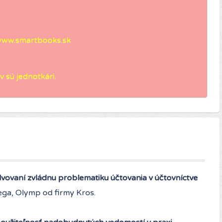
ww.smartbooks.sk
 sú jednotkári.
lvovaní zvládnu problematiku účtovania v účtovníctve
ega, Olymp od firmy Kros.