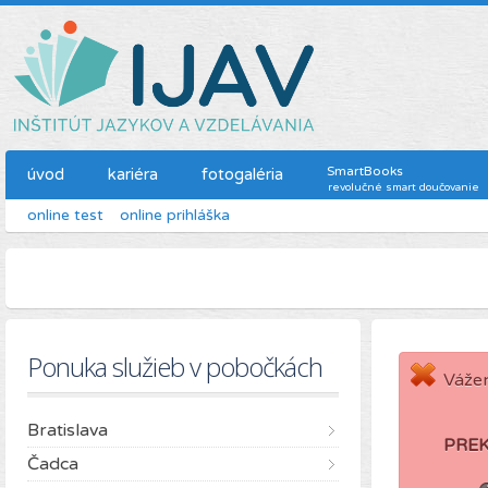
SmartBooks
úvod
kariéra
fotogaléria
revolučné smart doučovanie
online test
online prihláška
Ponuka služieb v pobočkách
Vážen
Bratislava
PRE
Čadca