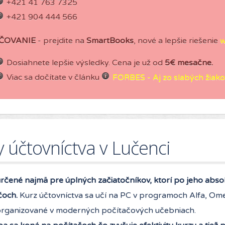
+421 41 763 7325
+421 904 444 566
ČOVANIE
- prejdite na
SmartBooks
, nové a lepšie riešenie
w
Dosiahnete lepšie výsledky. Cena je už od
5€ mesačne.
Viac sa dočítate v článku
FORBES - Aj zo slabých žiakov
y účtovníctva v Lučenci
určené najmä pre úplných začiatočníkov, ktorí po jeho abso
čoch.
Kurz účtovníctva sa učí na PC v programoch Alfa, Om
organizované v moderných počítačových učebniach.