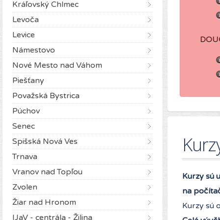
Kráľovský Chlmec
Levoča
Levice
DOU
Námestovo
Nové Mesto nad Váhom
Piešťany
Považská Bystrica
Púchov
Senec
Kurz
Spišská Nová Ves
Trnava
Vranov nad Topľou
Kurzy sú 
Zvolen
na počíta
Žiar nad Hronom
Kurzy sú 
IJaV - centrála - Žilina