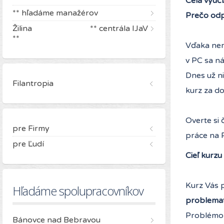
Celá výučb
** hľadáme manažérov
Prečo odp
Žilina ** centrála IJaV
**
Vďaka nem
v PC sa ná
Dnes už ni
Filantropia
kurz za d
Overte si 
pre Firmy
práce na 
pre Ľudí
Cieľ kurzu
Kurz Vás 
Hľadáme spolupracovníkov
problemat
Problémom
Bánovce nad Bebravou