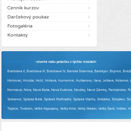
Cenník kurzov
Darčekový poukaz
Fotogaléria
Kontakty
Pridajte sa k nám
- otvorte našu pobočku v týchto mestách:
Bratislava II, Bratislava III, Bratislava IV, Banská Štiavnica, Bardejov, Bojnice,
Hlohovec, Hnúšťa, Holíč, Hriňová, Humenné, Hurbanovo, Ilava, Jelšava, Kolárovo
Nemšová, Nitra, Nová Baňa, Nová Dubnica, Nováky, Nové Zámky, Partizánske, Podol
Sobrance, Spišská Belá, Spišské Podhradie, Spišské Vlachy, Strážske, Stropkov, Stu
Teplice, Tvrdošín, Veľké Kapušany, Veľký Krtíš, Veľký Meder, Veľký Šariš, Vráble, 