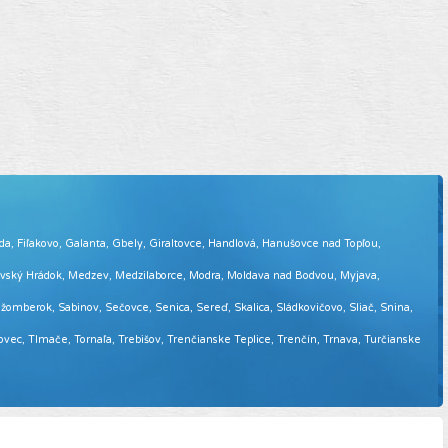
eda, Fiľakovo, Galanta, Gbely, Giraltovce, Handlová, Hanušovce nad Topľou,
tovský Hrádok, Medzev, Medzilaborce, Modra, Moldava nad Bodvou, Myjava,
omberok, Sabinov, Sečovce, Senica, Sereď, Skalica, Sládkovičovo, Sliač, Snina,
sovec, Tlmače, Tornaľa, Trebišov, Trenčianske Teplice, Trenčín, Trnava, Turčianske