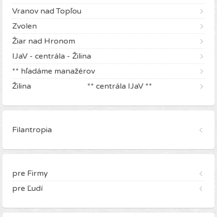
Vranov nad Topľou
Zvolen
Žiar nad Hronom
IJaV - centrála - Žilina
** hľadáme manažérov
Žilina ** centrála IJaV **
Filantropia
pre Firmy
pre Ľudí