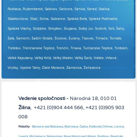
Rožňava, Ružomberok, Sabinov, Sečovce, Senica, Sereď, Skalica,
Sládkovičovo, Sliač, Snina, Sobrance, Spišská Belá, Spišské Podhradie,
Spišské Vlachy, Strážske, Stropkov, Stupava, Svätý Jur, Svidník, Svit, Šahy,
Šaľa, Šamorín, Šaštín-Stráže, Štúrovo, Šurany, Tisovec, Tlmače, Tornaľa,
Trebišov, Trenčianske Teplice, Trenčín, Trnava, Turčianske Teplice, Tvrdošín,
Veľké Kapušany, Veľký Krtíš, Veľký Meder, Veľký Šariš, Vráble, Vrbové,
Vrútky, Vysoké Tatry, Zlaté Moravce, Žarnovica, Želiezovce.
Viac informácií ...
Vedenie spoločnosti -
Národná 18, 010 01
Žilina
, +421 (0)904 444 566, +421 (0)905 903
008
Pobočky
-
Bánovce nad Bebravou
,
Bratislava,
Čadca
,
Kráľovský Chlmec
,
Levice
,
Levoča
,
Michalovce
,
Námestovo
.
Nové Mesto nad Váhom
,
Piešťany
,
Považská