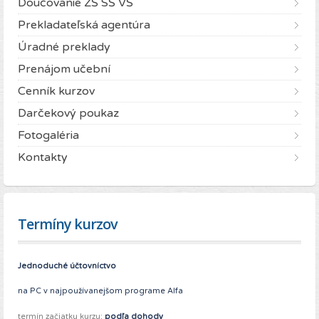
Doučovanie ZŠ SŠ VŠ
Prekladateľská agentúra
Úradné preklady
Prenájom učební
Cenník kurzov
Darčekový poukaz
Fotogaléria
Kontakty
Termíny kurzov
Jednoduché účtovníctvo
na PC v najpoužívanejšom programe Alfa
termín začiatku kurzu:
podľa dohody