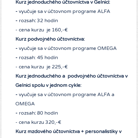
Kurz jednoduchého účtovníctva v Gelnici:
-
vyučuje sa v účtovnom programe ALFA
-
rozsah
:
32 hodín
- cena kurzu je 160,-€
Kurz podvojného účtovníctva:
-
vyučuje sa v účtovnom programe OMEGA
-
rozsah: 45 hodín
- cena kurzu je 225,-€
Kurz jednoduchého a podvojného účtovníctva v
Gelnici spolu v jednom cykle:
-
vyučuje sa v účtovnom programe ALFA a
OMEGA
-
rozsah
:
80 hodín
- cena kurzu 320,-€
Kurz mzdového účtovníctva + personalistiky v