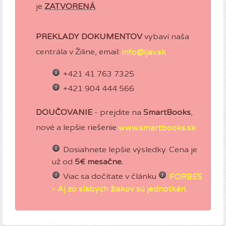
je
ZATVORENÁ
.
PREKLADY DOKUMENTOV
vybaví naša
centrála v Žiline, email:
info@ijav.sk
+421 41 763 7325
+421 904 444 566
DOUČOVANIE
- prejdite na
SmartBooks
,
nové a lepšie riešenie
www.smartbooks.sk
Dosiahnete lepšie výsledky. Cena je
už od
5€ mesačne.
Viac sa dočítate v článku
FORBES
- Aj zo slabých žiakov sú jednotkári.