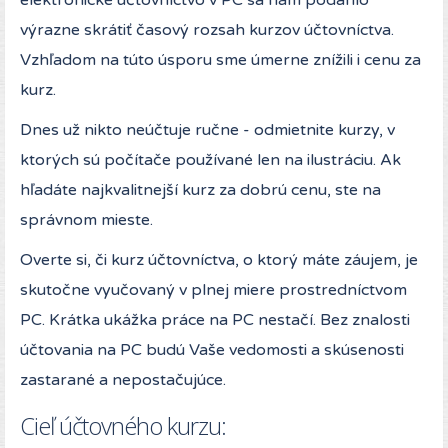
elektronické účtovníctvo v PC sa nám podarilo
výrazne skrátiť časový rozsah kurzov účtovníctva.
Vzhľadom na túto úsporu sme úmerne znížili i cenu za
kurz.
Dnes už nikto neúčtuje ručne - odmietnite kurzy, v
ktorých sú počítače používané len na ilustráciu. Ak
hľadáte najkvalitnejší kurz za dobrú cenu, ste na
správnom mieste.
Overte si, či kurz účtovníctva, o ktorý máte záujem, je
skutočne vyučovaný v plnej miere prostredníctvom
PC. Krátka ukážka práce na PC nestačí. Bez znalosti
účtovania na PC budú Vaše vedomosti a skúsenosti
zastarané a nepostačujúce.
Cieľ účtovného kurzu: