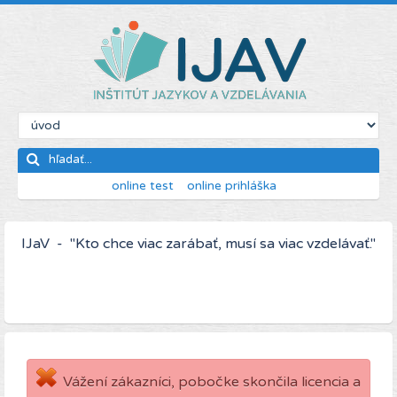
online test
online prihláška
IJaV - "Kto chce viac zarábať, musí sa viac vzdelávať."
Vážení zákazníci, pobočke skončila licencia a