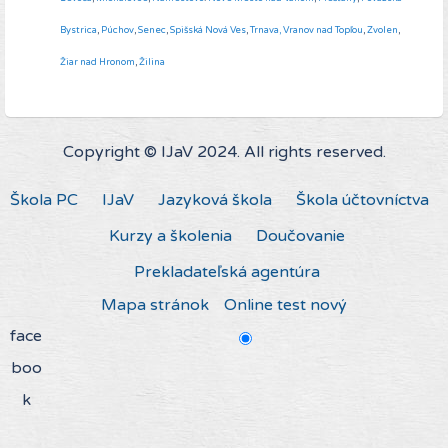
Bystrica
,
Púchov
,
Senec
,
Spišská Nová Ves
,
Trnava,
Vranov nad Topľou
,
Zvolen
,
Žiar nad Hronom
,
Žilina
Copyright © IJaV 2024. All rights reserved.
Škola PC
IJaV
Jazyková škola
Škola účtovníctva
Kurzy a školenia
Doučovanie
Prekladateľská agentúra
Mapa stránok
Online test nový
face
boo
k