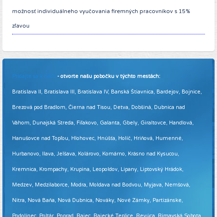
možnosť individuálneho vyučovania firemných pracovníkov s 15%
zľavou
Pridajte sa k nám
- otvorte našu pobočku v týchto mestách:
Bratislava II, Bratislava III, Bratislava IV, Banská Štiavnica, Bardejov, Bojnice,
Brezová pod Bradlom, Čierna nad Tisou, Detva, Dobšiná, Dubnica nad
Váhom, Dunajská Streda, Fiľakovo, Galanta, Gbely, Giraltovce, Handlová,
Hanušovce nad Topľou, Hlohovec, Hnúšťa, Holíč, Hriňová, Humenné,
Hurbanovo, Ilava, Jelšava, Kolárovo, Komárno, Krásno nad Kysucou,
Kremnica, Krompachy, Krupina, Leopoldov, Lipany, Liptovský Hrádok,
Medzev, Medzilaborce, Modra, Moldava nad Bodvou, Myjava, Nemšová,
Nitra, Nová Baňa, Nová Dubnica, Nováky, Nové Zámky, Partizánske,
Podolínec, Poltár, Poprad, Rajec, Rajecké Teplice, Revúca, Rimavská Sobota,