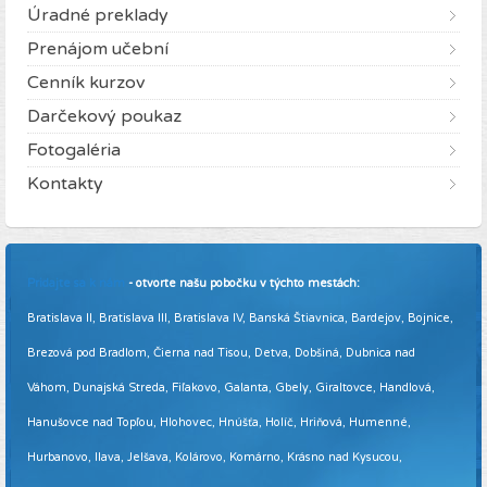
Úradné preklady
Prenájom učební
Cenník kurzov
Darčekový poukaz
Fotogaléria
Kontakty
Pridajte sa k nám
- otvorte našu pobočku v týchto mestách:
Bratislava II, Bratislava III, Bratislava IV, Banská Štiavnica, Bardejov, Bojnice,
Brezová pod Bradlom, Čierna nad Tisou, Detva, Dobšiná, Dubnica nad
Váhom, Dunajská Streda, Fiľakovo, Galanta, Gbely, Giraltovce, Handlová,
Hanušovce nad Topľou, Hlohovec, Hnúšťa, Holíč, Hriňová, Humenné,
Hurbanovo, Ilava, Jelšava, Kolárovo, Komárno, Krásno nad Kysucou,