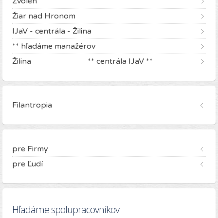
Zvolen
Žiar nad Hronom
IJaV - centrála - Žilina
** hľadáme manažérov
Žilina ** centrála IJaV **
Filantropia
pre Firmy
pre Ľudí
Hľadáme spolupracovníkov