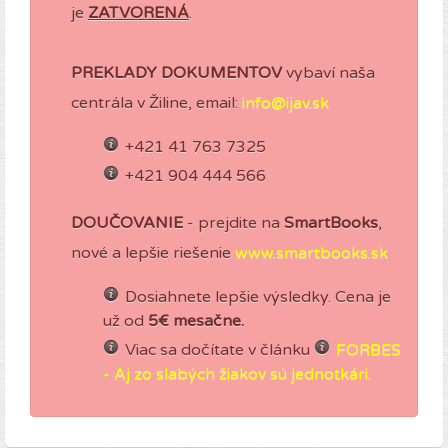
je
ZATVORENÁ
.
PREKLADY DOKUMENTOV
vybaví naša
centrála v Žiline, email:
info@ijav.sk
+421 41 763 7325
+421 904 444 566
DOUČOVANIE
- prejdite na
SmartBooks
,
nové a lepšie riešenie
www.smartbooks.sk
Dosiahnete lepšie výsledky. Cena je
už od
5€ mesačne.
Viac sa dočítate v článku
FORBES
- Aj zo slabých žiakov sú jednotkári.