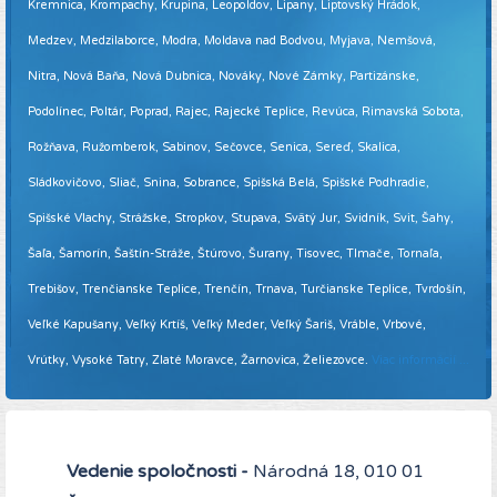
Kremnica, Krompachy, Krupina, Leopoldov, Lipany, Liptovský Hrádok,
Medzev, Medzilaborce, Modra, Moldava nad Bodvou, Myjava, Nemšová,
Nitra, Nová Baňa, Nová Dubnica, Nováky, Nové Zámky, Partizánske,
Podolínec, Poltár, Poprad, Rajec, Rajecké Teplice, Revúca, Rimavská Sobota,
Rožňava, Ružomberok, Sabinov, Sečovce, Senica, Sereď, Skalica,
Sládkovičovo, Sliač, Snina, Sobrance, Spišská Belá, Spišské Podhradie,
Spišské Vlachy, Strážske, Stropkov, Stupava, Svätý Jur, Svidník, Svit, Šahy,
Šaľa, Šamorín, Šaštín-Stráže, Štúrovo, Šurany, Tisovec, Tlmače, Tornaľa,
Trebišov, Trenčianske Teplice, Trenčín, Trnava, Turčianske Teplice, Tvrdošín,
Veľké Kapušany, Veľký Krtíš, Veľký Meder, Veľký Šariš, Vráble, Vrbové,
Vrútky, Vysoké Tatry, Zlaté Moravce, Žarnovica, Želiezovce.
Viac informácií ...
Vedenie spoločnosti -
Národná 18, 010 01