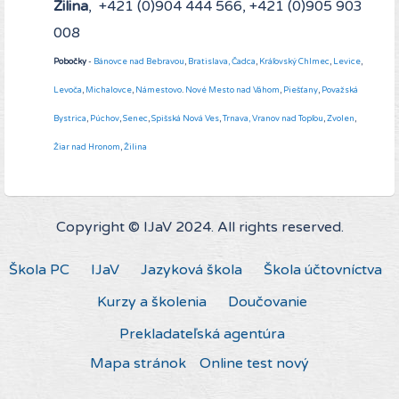
Žilina
, +421 (0)904 444 566, +421 (0)905 903
008
Pobočky
-
Bánovce nad Bebravou
,
Bratislava,
Čadca
,
Kráľovský Chlmec
,
Levice
,
Levoča
,
Michalovce
,
Námestovo
.
Nové Mesto nad Váhom
,
Piešťany
,
Považská
Bystrica
,
Púchov
,
Senec
,
Spišská Nová Ves
,
Trnava,
Vranov nad Topľou
,
Zvolen
,
Žiar nad Hronom
,
Žilina
Copyright © IJaV 2024. All rights reserved.
Škola PC
IJaV
Jazyková škola
Škola účtovníctva
Kurzy a školenia
Doučovanie
Prekladateľská agentúra
Mapa stránok
Online test nový