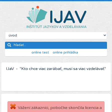
online test
online prihláška
IJaV - "Kto chce viac zarábať, musí sa viac vzdelávať."
Vážení zákazníci, pobočke skončila licencia a