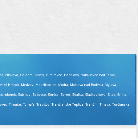
eda, Fiľakovo, Galanta, Gbely, Giraltovce, Handlová, Hanušovce nad Topľou,
tovský Hrádok, Medzev, Medzilaborce, Modra, Moldava nad Bodvou, Myjava,
omberok, Sabinov, Sečovce, Senica, Sereď, Skalica, Sládkovičovo, Sliač, Snina,
sovec, Tlmače, Tornaľa, Trebišov, Trenčianske Teplice, Trenčín, Trnava, Turčianske