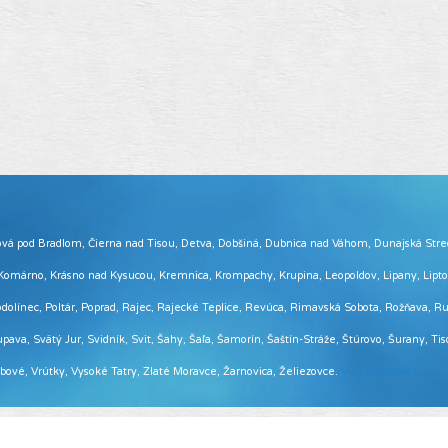
 Brezová pod Bradlom, Čierna nad Tisou, Detva, Dobšiná, Dubnica nad Váhom, Dunajská Str
, Komárno, Krásno nad Kysucou, Kremnica, Krompachy, Krupina, Leopoldov, Lipany, Lip
ínec, Poltár, Poprad, Rajec, Rajecké Teplice, Revúca, Rimavská Sobota, Rožňava, Ruž
pava, Svätý Jur, Svidník, Svit, Šahy, Šaľa, Šamorín, Šaštín-Stráže, Štúrovo, Šurany, Ti
Vrbové, Vrútky, Vysoké Tatry, Zlaté Moravce, Žarnovica, Želiezovce.
Viac informácií ...