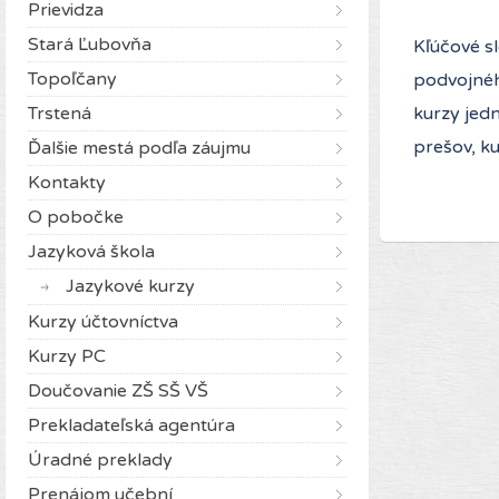
Prievidza
Stará Ľubovňa
Kľúčové sl
Topoľčany
podvojnéh
Trstená
kurzy jed
prešov, ku
Ďalšie mestá podľa záujmu
Kontakty
O pobočke
Jazyková škola
Jazykové kurzy
Kurzy účtovníctva
Kurzy PC
Doučovanie ZŠ SŠ VŠ
Prekladateľská agentúra
Úradné preklady
Prenájom učební