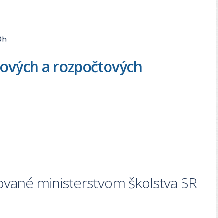
0h
kových a rozpočtových
ované ministerstvom školstva SR