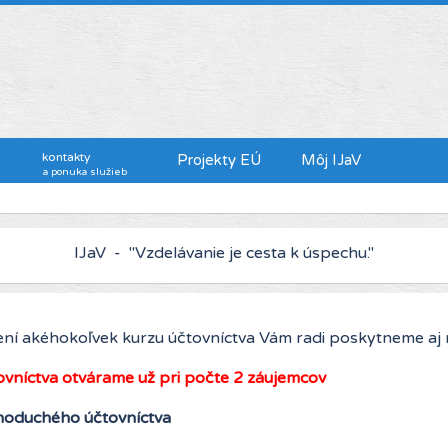
kontakty
Projekty EÚ
Môj IJaV
a ponuka služieb
IJaV - "Kto chce viac zarábať, musí sa viac vzdelávať."
ní akéhokoľvek kurzu účtovníctva Vám radi poskytneme aj
ovníctva otvárame už pri počte 2 záujemcov
noduchého účtovníctva