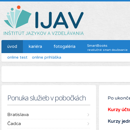
SmartBooks
úvod
kariéra
fotogaléria
revolučné smart doučovanie
online test
online prihláška
Ponuka služieb v pobočkách
Po ukonče
Kurzy účt
Bratislava
Kurzy jed
Čadca