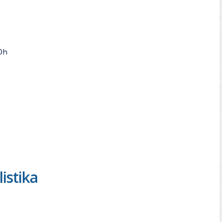
0h
istika