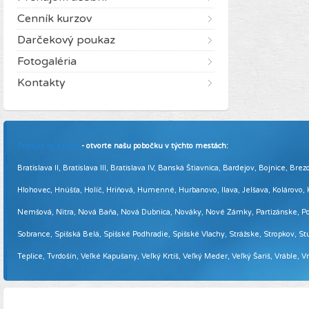
Cenník kurzov
Darčekový poukaz
Fotogaléria
Kontakty
Pridajte sa k nám
- otvorte našu pobočku v týchto mestách:
Bratislava II, Bratislava III, Bratislava IV, Banská Štiavnica, Bardejov, Bojnice,
Hlohovec, Hnúšťa, Holíč, Hriňová, Humenné, Hurbanovo, Ilava, Jelšava, Kolárovo
Nemšová, Nitra, Nová Baňa, Nová Dubnica, Nováky, Nové Zámky, Partizánske, Podol
Sobrance, Spišská Belá, Spišské Podhradie, Spišské Vlachy, Strážske, Stropkov, Stu
Teplice, Tvrdošín, Veľké Kapušany, Veľký Krtíš, Veľký Meder, Veľký Šariš, Vráble, 