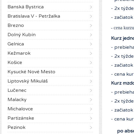
Banská Bystrica
- 2x týžde
Bratislava V - Petržalka
- začiatok
Brezno
- cena kurz
Dolný Kubín
Kurz jedn
Gelnica
- prebieh
Kežmarok
- 2x týžde
Košice
- začiatok
Kysucké Nové Mesto
- cena ku
Liptovský Mikuláš
Kurz mzdo
Lučenec
- prebieh
Malacky
- 2x týžde
Michalovce
- začiatok
Partizánske
- cena ku
Pezinok
po abso