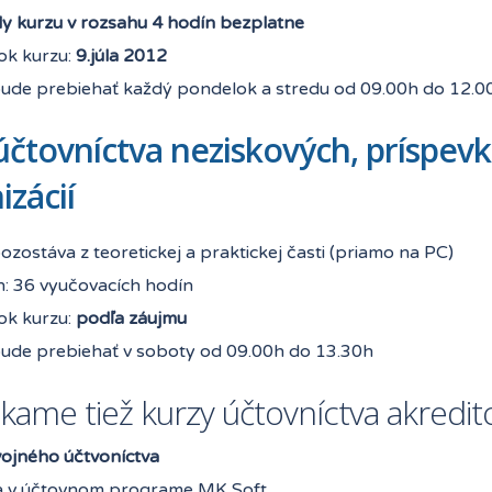
dy kurzu v rozsahu 4 hodín bezplatne
ok kurzu:
9.júla 2012
bude prebiehať každý pondelok a stredu od 09.00h do 12.0
účtovníctva neziskových, príspev
izácií
ozostáva z teoretickej a praktickej časti (priamo na PC)
h: 36 vyučovacích hodín
ok kurzu:
podľa záujmu
bude prebiehať v soboty od 09.00h do 13.30h
ame tiež kurzy účtovníctva akredit
ojného účtvoníctva
a v účtovnom programe MK Soft