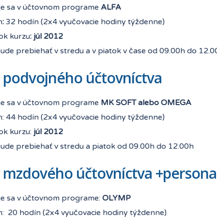
je sa v účtovnom programe
ALFA
h
:
32 hodín (2x4 vyučovacie hodiny týždenne)
ok kurzu
: júl 2012
ude prebiehať v stredu a v piatok v čase od 09.00h do 12.0
 podvojného účtovníctva
je sa v účtovnom programe
MK SOFT alebo OMEGA
h: 44 hodín (2x4 vyučovacie hodiny týždenne)
ok kurzu:
júl 2012
bude prebiehať v stredu a piatok od 09.00h do 12.00h
 mzdového účtovníctva +personal
je sa v účtovnom programe:
OLYMP
h: 20 hodín (2x4 vyučovacie hodiny týždenne)