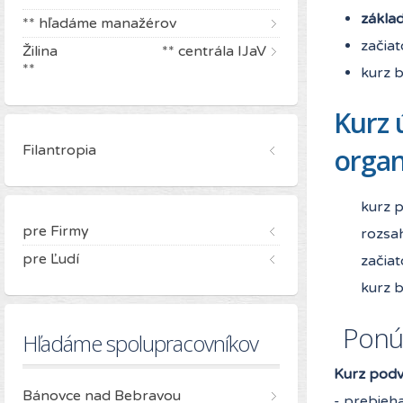
zákla
** hľadáme manažérov
začiat
Žilina ** centrála IJaV
**
kurz 
Kurz 
Filantropia
organ
kurz p
pre Firmy
rozsa
pre Ľudí
začiat
kurz 
Ponúk
Hľadáme spolupracovníkov
Kurz podv
Bánovce nad Bebravou
- prebieh