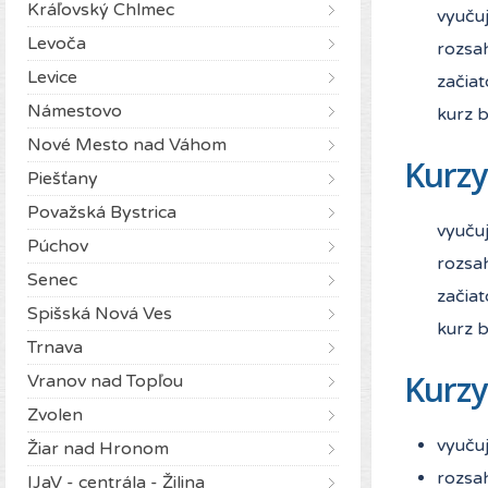
Kráľovský Chlmec
vyuču
Levoča
rozsa
Levice
začiat
Námestovo
kurz b
Nové Mesto nad Váhom
Kurzy
Piešťany
Považská Bystrica
vyuču
Púchov
rozsa
Senec
začiat
Spišská Nová Ves
kurz 
Trnava
Kurzy
Vranov nad Topľou
Zvolen
vyuču
Žiar nad Hronom
rozsa
IJaV - centrála - Žilina