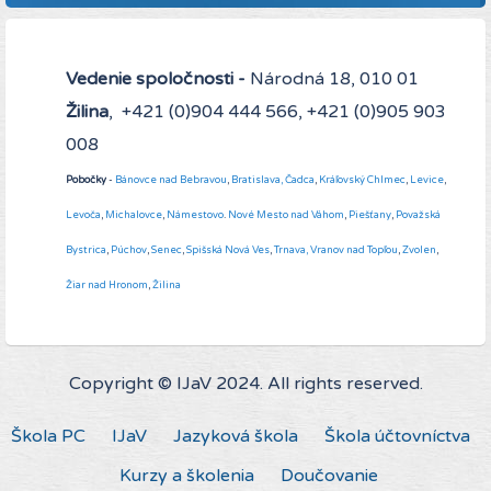
Vedenie spoločnosti -
Národná 18, 010 01
Žilina
, +421 (0)904 444 566, +421 (0)905 903
008
Pobočky
-
Bánovce nad Bebravou
,
Bratislava,
Čadca
,
Kráľovský Chlmec
,
Levice
,
Levoča
,
Michalovce
,
Námestovo
.
Nové Mesto nad Váhom
,
Piešťany
,
Považská
Bystrica
,
Púchov
,
Senec
,
Spišská Nová Ves
,
Trnava,
Vranov nad Topľou
,
Zvolen
,
Žiar nad Hronom
,
Žilina
Copyright © IJaV 2024. All rights reserved.
Škola PC
IJaV
Jazyková škola
Škola účtovníctva
Kurzy a školenia
Doučovanie