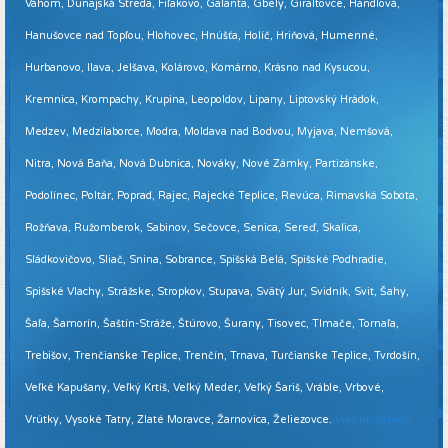
Váhom, Dunajská Streda, Fiľakovo, Galanta, Gbely, Giraltovce, Handlová,
Hanušovce nad Topľou, Hlohovec, Hnúšťa, Holíč, Hriňová, Humenné,
Hurbanovo, Ilava, Jelšava, Kolárovo, Komárno, Krásno nad Kysucou,
Kremnica, Krompachy, Krupina, Leopoldov, Lipany, Liptovský Hrádok,
Medzev, Medzilaborce, Modra, Moldava nad Bodvou, Myjava, Nemšová,
Nitra, Nová Baňa, Nová Dubnica, Nováky, Nové Zámky, Partizánske,
Podolínec, Poltár, Poprad, Rajec, Rajecké Teplice, Revúca, Rimavská Sobota,
Rožňava, Ružomberok, Sabinov, Sečovce, Senica, Sereď, Skalica,
Sládkovičovo, Sliač, Snina, Sobrance, Spišská Belá, Spišské Podhradie,
Spišské Vlachy, Strážske, Stropkov, Stupava, Svätý Jur, Svidník, Svit, Šahy,
Šaľa, Šamorín, Šaštín-Stráže, Štúrovo, Šurany, Tisovec, Tlmače, Tornaľa,
Trebišov, Trenčianske Teplice, Trenčín, Trnava, Turčianske Teplice, Tvrdošín,
Veľké Kapušany, Veľký Krtíš, Veľký Meder, Veľký Šariš, Vráble, Vrbové,
Vrútky, Vysoké Tatry, Zlaté Moravce, Žarnovica, Želiezovce.
Viac informácií ...