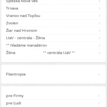
Spišská Nová Ves
Trnava
Vranov nad Topľou
Zvolen
Žiar nad Hronom
IJaV - centrála - Žilina
** hľadáme manažérov
Žilina ** centrála IJaV **
Filantropia
pre Firmy
pre Ľudí