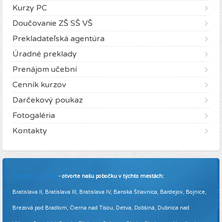
Kurzy PC
Doučovanie ZŠ SŠ VŠ
Prekladateľská agentúra
Úradné preklady
Prenájom učební
Cenník kurzov
Darčekový poukaz
Fotogaléria
Kontakty
Pridajte sa k nám
- otvorte našu pobočku v týchto mestách:
Bratislava II, Bratislava III, Bratislava IV, Banská Štiavnica, Bardejov, Bojnice,
Brezová pod Bradlom, Čierna nad Tisou, Detva, Dobšiná, Dubnica nad